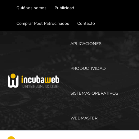
Ir
Quiénes somos
Publicidad
al
contenido
Comprar Post Patrocinados
Contacto
APLICACIONES
PRODUCTIVIDAD
SISTEMAS OPERATIVOS
WEBMASTER
Ma