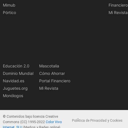
Mimub
Financiero
Pórtico
Mi Revista
Educación 2.0
Mascotalia
Dominio Mundial
Cómo Ahorrar
Navidad.es
Portal Financiero
Juguetes.org
Mi Revista
Monólogos
© Contenidos bajo licencia Creative
PolÃ­tica de Privacidad y Cookies
Commons (CC) 1995-2022
Color Vivo
Internet, SLU
(Medios y Redes online).