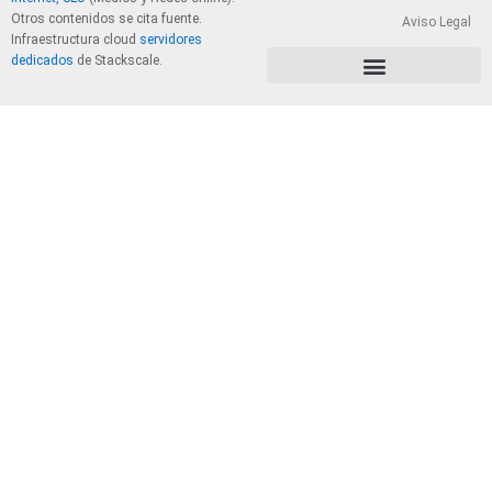
Otros contenidos se cita fuente.
Aviso Legal
Infraestructura cloud
servidores
dedicados
de Stackscale.
PolÃ­tica de Privacidad y Cookies