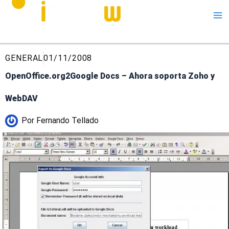
Me
GENERAL
01/11/2008
OpenOffice.org2Google Docs – Ahora soporta Zoho y
WebDAV
Por
Fernando Tellado