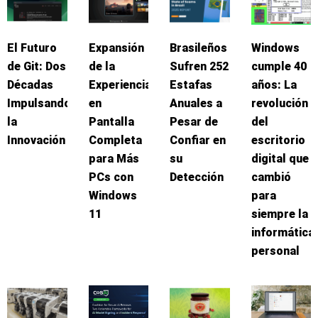
El Futuro
Expansión
Brasileños
Windows
de Git: Dos
de la
Sufren 252
cumple 40
Décadas
Experiencia
Estafas
años: La
Impulsando
en
Anuales a
revolución
la
Pantalla
Pesar de
del
Innovación
Completa
Confiar en
escritorio
para Más
su
digital que
PCs con
Detección
cambió
Windows
para
11
siempre la
informática
personal