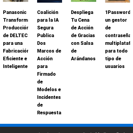
Panasonic
Coalición
Despliega
1Password:
Transforma
para la IA
Tu Cena
un gestor
Producción
Segura
de Acción
de
de DELTEC
Publica
de Gracias
contraseña
para una
Dos
con Salsa
multiplataf
Fabricación
Marcos de
de
para todo
Eficiente e
Acción
Arándanos
tipo de
Inteligente
para
usuarios
Firmado
de
Modelos e
Incidentes
de
Respuesta