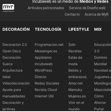
Incubaweb es un medio de
Medios y Redes
Artículos patrocinados
Servicio de Diseño web
Contacto
Acerca de MyR
DECORACIÓN
TECNOLOGÍA
LIFESTYLE
MIX
Decoracion 2.0
Programacion.net
Solo
Educación
Open Deco
Messenger.es
Recetas
2.0
Decoración
Appleismo
Estás de
Dominio
Sueca
Incubaweb
moda
Mundial
Arquitectura
WordPress
Bebés y
Navidad.e
Ideal
Directo
embarazos
Juguetes.
Videodecoración
Redes Sociales
Amor.net
Monólogo
Ayuda para
Revista Cloud
Mamuky
Mascotali
manualidades
Internet Útil
Mujeres.es
Cómo
Decoración y
Vivir en el
Ahorrar
jardines
mundo
Portal