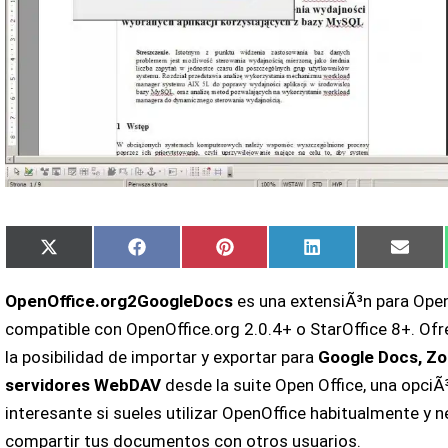
Compartir
Compartir
Compartir
Compartir
Comp
X
Facebook
Pinterest
LinkedIn
Email
en
en
en
en
en
(Twitter)
OpenOffice.org2GoogleDocs
es una extensiÃ³n para Open
compatible con OpenOffice.org 2.0.4+ o StarOffice 8+. Of
la posibilidad de importar y exportar para
Google Docs, Zo
servidores WebDAV
desde la suite Open Office, una opci
interesante si sueles utilizar OpenOffice habitualmente y 
compartir tus documentos con otros usuarios.