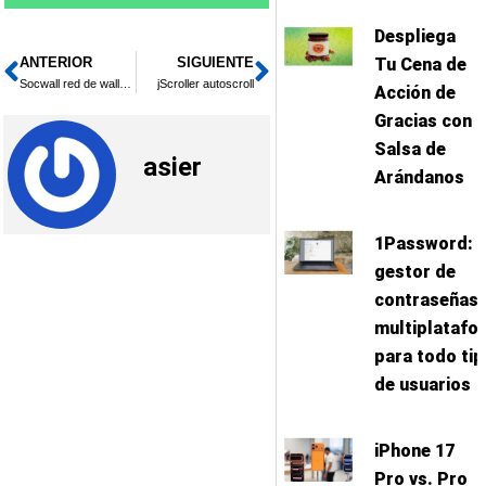
en
Despliega
Tu Cena de
ANTERIOR
SIGUIENTE
Ant
Siguiente
Socwall red de wallpapers
jScroller autoscroll
Acción de
Gracias con
Salsa de
asier
Arándanos
1Password: 
gestor de
contraseñas
multiplatafo
para todo tip
de usuarios
iPhone 17
Pro vs. Pro