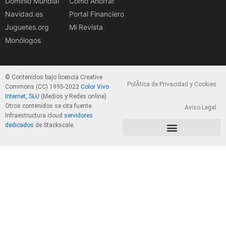
Dominio Mundial
Cómo Ahorrar
Navidad.es
Portal Financiero
Juguetes.org
Mi Revista
Monólogos
© Contenidos bajo licencia Creative
PolÃ­tica de Privacidad y Cookies
Commons (CC) 1995-2022
Color Vivo
Internet, SLU
(Medios y Redes online).
Otros contenidos se cita fuente.
Aviso Legal
Infraestructura cloud
servidores
dedicados
de Stackscale.
PolÃ­tica de Privacidad y Cookies