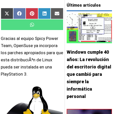
Últimos artículos
Compartir
Compartir
Compartir
Compartir
Compartir
X
Facebook
Pinterest
LinkedIn
Email
en
en
en
en
en
(Twitter)
Compartir
WhatsApp
en
Gracias al equipo Spicy Power
Team, OpenSuse ya incorpora
Windows cumple 40
los parches apropiados para que
años: La revolución
esta distribuciÃ³n de Linux
del escritorio digital
pueda ser instalada en una
PlayStation 3.
que cambió para
siempre la
informática
personal