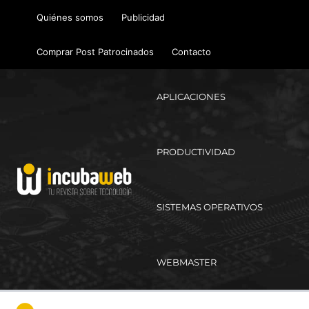
Ir
Quiénes somos
Publicidad
al
contenido
Comprar Post Patrocinados
Contacto
APLICACIONES
PRODUCTIVIDAD
SISTEMAS OPERATIVOS
WEBMASTER
Ma