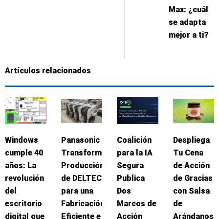
Max: ¿cuál
se adapta
mejor a ti?
Artículos relacionados
Windows
Panasonic
Coalición
Despliega
cumple 40
Transforma
para la IA
Tu Cena
años: La
Producción
Segura
de Acción
revolución
de DELTEC
Publica
de Gracias
del
para una
Dos
con Salsa
escritorio
Fabricación
Marcos de
de
digital que
Eficiente e
Acción
Arándanos