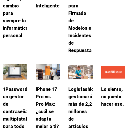
cambió
Inteligente
para
para
Firmado
siempre la
de
informática
Modelos e
personal
Incidentes
de
Respuesta
1Password:
iPhone 17
Logisfashion
Lo siento,
un gestor
Pro vs.
gestionará
no puedo
de
Pro Max:
más de 2,2
hacer eso.
contraseñas
¿cuál se
millones
multiplataforma
adapta
de
para todo
mejor a ti?
artículos