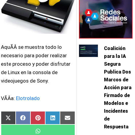
AquÃ­Â­ se muestra todo lo
Coalición
necesario para poder realizar
para la IA
este proceso y poder disfrutar
Segura
Publica Dos
de Linux en la consola de
Marcos de
videojuegos de Sony.
Acción para
Firmado de
VÃ­Â­a:
Elotrolado
Modelos e
Incidentes
de
Compartir
Compartir
Compartir
Compartir
Compartir
X
Facebook
Pinterest
LinkedIn
Email
en
en
en
en
en
(Twitter)
Respuesta
Compartir
WhatsApp