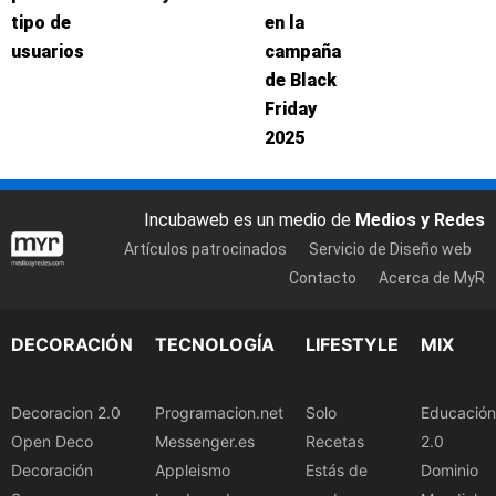
tipo de
en la
usuarios
campaña
de Black
Friday
2025
Incubaweb es un medio de
Medios y Redes
Artículos patrocinados
Servicio de Diseño web
Contacto
Acerca de MyR
DECORACIÓN
TECNOLOGÍA
LIFESTYLE
MIX
Decoracion 2.0
Programacion.net
Solo
Educación
Open Deco
Messenger.es
Recetas
2.0
Decoración
Appleismo
Estás de
Dominio