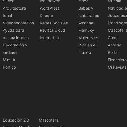
Sueca
Incubaweb
moda
Mundial
Arquitectura
WordPress
Bebés y
Navidad.e
Ideal
Directo
embarazos
Juguetes.
Videodecoración
Redes Sociales
Amor.net
Monólogo
Ayuda para
Revista Cloud
Mamuky
Mascotali
manualidades
Internet Útil
Mujeres.es
Cómo
Decoración y
Vivir en el
Ahorrar
jardines
mundo
Portal
Mimub
Financiero
Pórtico
Mi Revista
Educación 2.0
Mascotalia