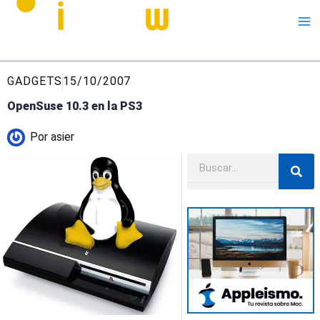
Me
GADGETS
15/10/2007
OpenSuse 10.3 en la PS3
Por
asier
Buscar