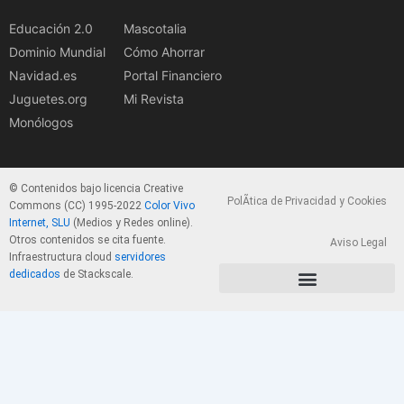
Educación 2.0
Mascotalia
Dominio Mundial
Cómo Ahorrar
Navidad.es
Portal Financiero
Juguetes.org
Mi Revista
Monólogos
© Contenidos bajo licencia Creative
PolÃ­tica de Privacidad y Cookies
Commons (CC) 1995-2022
Color Vivo
Internet, SLU
(Medios y Redes online).
Otros contenidos se cita fuente.
Aviso Legal
Infraestructura cloud
servidores
dedicados
de Stackscale.
PolÃ­tica de Privacidad y Cookies