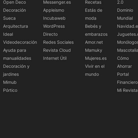
Open Deco
Messenger.es
Recetas
2.0
Decoración
Appleismo
Estás de
Dominio
Sueca
Incubaweb
moda
Mundial
Arquitectura
WordPress
Bebés y
Navidad.e
Ideal
Directo
embarazos
Juguetes.
Videodecoración
Redes Sociales
Amor.net
Monólogo
Ayuda para
Revista Cloud
Mamuky
Mascotali
manualidades
Internet Útil
Mujeres.es
Cómo
Decoración y
Vivir en el
Ahorrar
jardines
mundo
Portal
Mimub
Financiero
Pórtico
Mi Revista