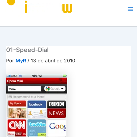
Me
01-Speed-Dial
Por
MyR
/
13 de abril de 2010