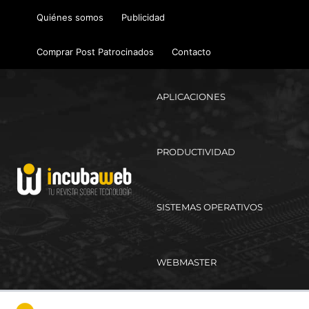
Ir
Quiénes somos
Publicidad
al
contenido
Comprar Post Patrocinados
Contacto
APLICACIONES
PRODUCTIVIDAD
SISTEMAS OPERATIVOS
WEBMASTER
Ma