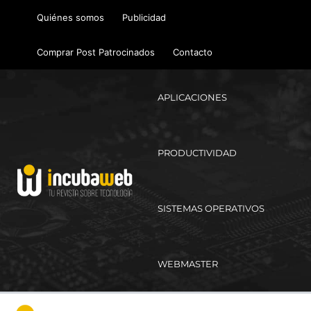
Ir
Quiénes somos
Publicidad
al
contenido
Comprar Post Patrocinados
Contacto
APLICACIONES
PRODUCTIVIDAD
SISTEMAS OPERATIVOS
WEBMASTER
Ma