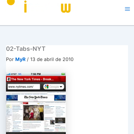
Me
02-Tabs-NYT
Por
MyR
/
13 de abril de 2010