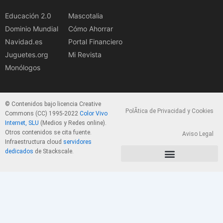
Educación 2.0
Mascotalia
Dominio Mundial
Cómo Ahorrar
Navidad.es
Portal Financiero
Juguetes.org
Mi Revista
Monólogos
© Contenidos bajo licencia Creative
PolÃ­tica de Privacidad y Cookies
Commons (CC) 1995-2022
Color Vivo
Internet, SLU
(Medios y Redes online).
Otros contenidos se cita fuente.
Aviso Legal
Infraestructura cloud
servidores
dedicados
de Stackscale.
PolÃ­tica de Privacidad y Cookies