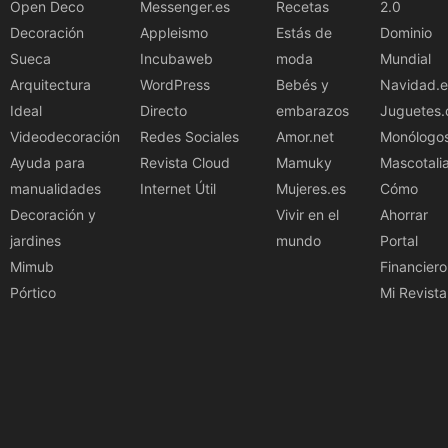
Open Deco
Messenger.es
Recetas
2.0
Decoración
Appleismo
Estás de
Dominio
Sueca
Incubaweb
moda
Mundial
Arquitectura
WordPress
Bebés y
Navidad.e
Ideal
Directo
embarazos
Juguetes.
Videodecoración
Redes Sociales
Amor.net
Monólogo
Ayuda para
Revista Cloud
Mamuky
Mascotali
manualidades
Internet Útil
Mujeres.es
Cómo
Decoración y
Vivir en el
Ahorrar
jardines
mundo
Portal
Mimub
Financiero
Pórtico
Mi Revista