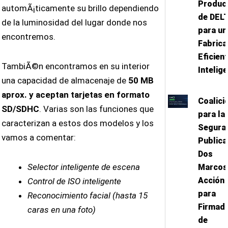
Produc
automÃ¡ticamente su brillo dependiendo
de DEL
de la luminosidad del lugar donde nos
para un
encontremos.
Fabrica
Eficien
TambiÃ©n encontramos en su interior
Intelig
una capacidad de almacenaje de
50 MB
aprox. y aceptan tarjetas en formato
Coalici
SD/SDHC
. Varias son las funciones que
para la 
caracterizan a estos dos modelos y los
Segura
vamos a comentar:
Publica
Dos
Selector inteligente de escena
Marcos
Acción
Control de ISO inteligente
para
Reconocimiento facial (hasta 15
Firmad
caras en una foto)
de