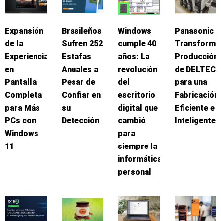
Expansión
Brasileños
Windows
Panasonic
de la
Sufren 252
cumple 40
Transforma
Experiencia
Estafas
años: La
Producción
en
Anuales a
revolución
de DELTEC
Pantalla
Pesar de
del
para una
Completa
Confiar en
escritorio
Fabricación
para Más
su
digital que
Eficiente e
PCs con
Detección
cambió
Inteligente
Windows
para
11
siempre la
informática
personal