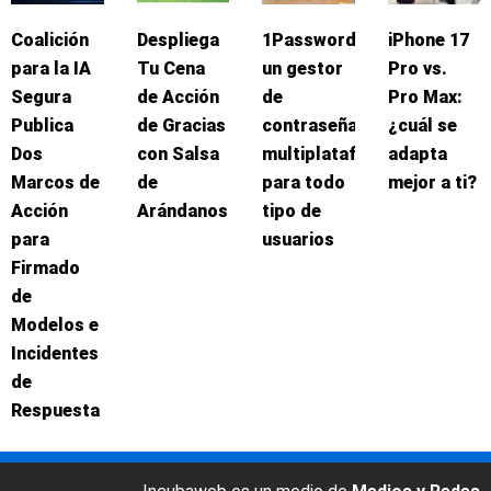
Coalición
Despliega
1Password:
iPhone 17
para la IA
Tu Cena
un gestor
Pro vs.
Segura
de Acción
de
Pro Max:
Publica
de Gracias
contraseñas
¿cuál se
Dos
con Salsa
multiplataforma
adapta
Marcos de
de
para todo
mejor a ti?
Acción
Arándanos
tipo de
para
usuarios
Firmado
de
Modelos e
Incidentes
de
Respuesta