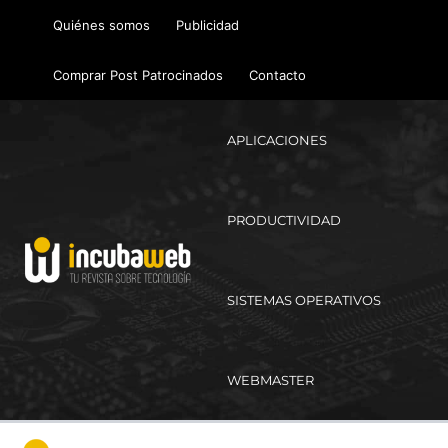
Ir
Quiénes somos
Publicidad
al
contenido
Comprar Post Patrocinados
Contacto
APLICACIONES
PRODUCTIVIDAD
SISTEMAS OPERATIVOS
WEBMASTER
Ma