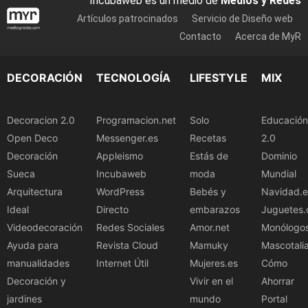
Incubaweb es un medio de
Medios y Redes
Artículos patrocinados
Servicio de Diseño web
Contacto
Acerca de MyR
DECORACIÓN
TECNOLOGÍA
LIFESTYLE
MIX
Decoracion 2.0
Programacion.net
Solo
Educación
Open Deco
Messenger.es
Recetas
2.0
Decoración
Appleismo
Estás de
Dominio
Sueca
Incubaweb
moda
Mundial
Arquitectura
WordPress
Bebés y
Navidad.e
Ideal
Directo
embarazos
Juguetes.
Videodecoración
Redes Sociales
Amor.net
Monólogo
Ayuda para
Revista Cloud
Mamuky
Mascotali
manualidades
Internet Útil
Mujeres.es
Cómo
Decoración y
Vivir en el
Ahorrar
jardines
mundo
Portal