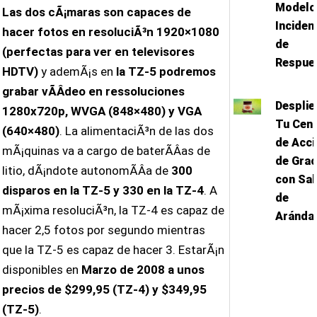
Modelo
Las dos cÃ¡maras son capaces de
Inciden
hacer fotos en resoluciÃ³n 1920×1080
de
(perfectas para ver en televisores
Respue
HDTV)
y ademÃ¡s en
la TZ-5 podremos
grabar vÃ­Â­deo en ressoluciones
Desplie
1280x720p, WVGA (848×480) y VGA
Tu Cen
(640×480)
. La alimentaciÃ³n de las dos
de Acci
mÃ¡quinas va a cargo de baterÃ­Â­as de
de Grac
litio, dÃ¡ndote autonomÃ­Â­a de
300
con Sal
disparos en la TZ-5 y 330 en la TZ-4
. A
de
mÃ¡xima resoluciÃ³n, la TZ-4 es capaz de
Aránda
hacer 2,5 fotos por segundo mientras
que la TZ-5 es capaz de hacer 3. EstarÃ¡n
disponibles en
Marzo de 2008 a unos
precios de $299,95 (TZ-4) y $349,95
(TZ-5)
.