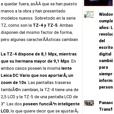
a quedar fuera, asÃ­Â­ que se han puesto
manos a la obra y han presentado
Window
modelos nuevos. Sobretodo en la serie
cumple
TZ, como son la
TZ-4 y TZ-5
. Ambas
años: L
disponen del mismo factor de forma,
revoluc
pero algunas caracterÃ­Â­sticas cambian.
del
escrito
La TZ-4 dispone de 8,1 Mpx, mientras
digital
cambió
que su hermana mayor de 9,1 Mpx
. En
para
ambos casos poseen la misma
lente
siempre
Leica DC Vario que nos aportarÃ¡ un
informá
zoom de 10x
. Las pantallas traseras
person
tambiÃ©n cambian, la TZ-4 tiene una de
2,5 LCD y la TZ-5 de una pantalla LCD de
Panaso
3″. Las dos
poseen funciÃ³n inteligente
Transf
LCD
, lo que quiere decir que se ajustarÃ¡