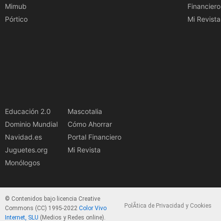
Mimub
Financiero
Pórtico
Mi Revista
Educación 2.0
Mascotalia
Dominio Mundial
Cómo Ahorrar
Navidad.es
Portal Financiero
Juguetes.org
Mi Revista
Monólogos
© Contenidos bajo licencia Creative
PolÃ­tica de Privacidad y Cookies
Commons (CC) 1995-2022
Color Vivo
Internet, SLU
(Medios y Redes online).