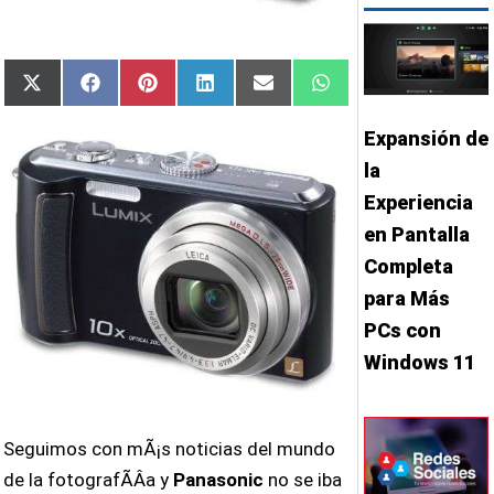
Compartir
Compartir
Compartir
Compartir
Compartir
Compartir
X
Facebook
Pinterest
LinkedIn
Email
WhatsApp
en
en
en
en
en
en
(Twitter)
Expansión de
la
Experiencia
en Pantalla
Completa
para Más
PCs con
Windows 11
Seguimos con mÃ¡s noticias del mundo
de la fotografÃ­Â­a y
Panasonic
no se iba