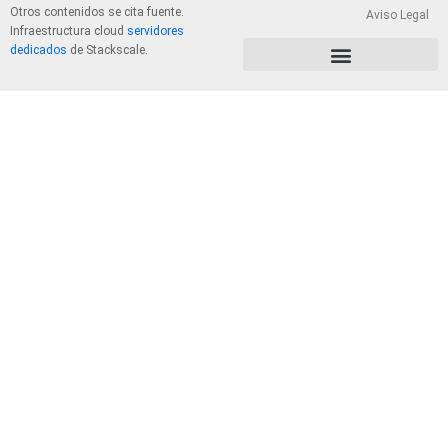
Otros contenidos se cita fuente.
Aviso Legal
Infraestructura cloud
servidores
dedicados
de Stackscale.
PolÃ­tica de Privacidad y Cookies