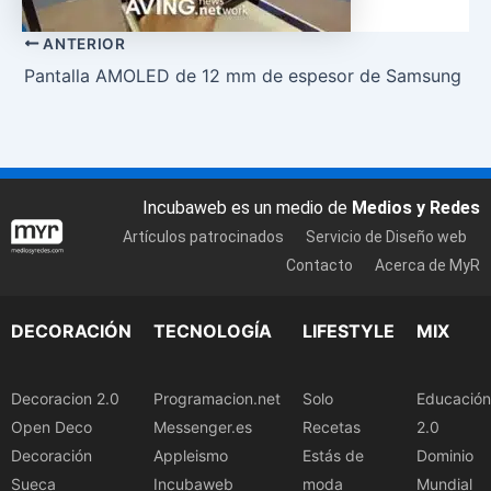
ANTERIOR
Pantalla AMOLED de 12 mm de espesor de Samsung
Incubaweb es un medio de
Medios y Redes
Artículos patrocinados
Servicio de Diseño web
Contacto
Acerca de MyR
DECORACIÓN
TECNOLOGÍA
LIFESTYLE
MIX
Decoracion 2.0
Programacion.net
Solo
Educación
Open Deco
Messenger.es
Recetas
2.0
Decoración
Appleismo
Estás de
Dominio
Sueca
Incubaweb
moda
Mundial