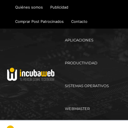
Ir
Quiénes somos
Publicidad
al
contenido
Comprar Post Patrocinados
Contacto
APLICACIONES
PRODUCTIVIDAD
SISTEMAS OPERATIVOS
WEBMASTER
Ma