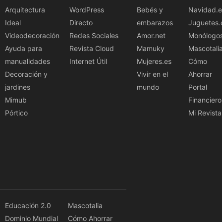
Arquitectura
WordPress
Bebés y
Navidad.e
Ideal
Directo
embarazos
Juguetes.
Videodecoración
Redes Sociales
Amor.net
Monólogo
Ayuda para
Revista Cloud
Mamuky
Mascotali
manualidades
Internet Útil
Mujeres.es
Cómo
Decoración y
Vivir en el
Ahorrar
jardines
mundo
Portal
Mimub
Financiero
Pórtico
Mi Revista
Educación 2.0
Mascotalia
Dominio Mundial
Cómo Ahorrar