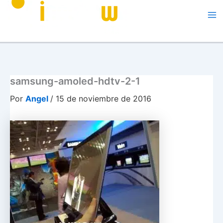
Me
samsung-amoled-hdtv-2-1
Por
Angel
/
15 de noviembre de 2016