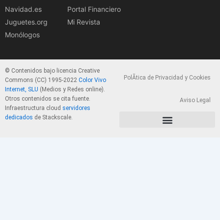
Navidad.es
Portal Financiero
Juguetes.org
Mi Revista
Monólogos
© Contenidos bajo licencia Creative
PolÃ­tica de Privacidad y Cookies
Commons (CC) 1995-2022
Color Vivo
Internet, SLU
(Medios y Redes online).
Otros contenidos se cita fuente.
Aviso Legal
Infraestructura cloud
servidores
dedicados
de Stackscale.
PolÃ­tica de Privacidad y Cookies