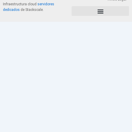
Infraestructura cloud
servidores
dedicados
de Stackscale.
PolÃ­tica de Privacidad y Cookies