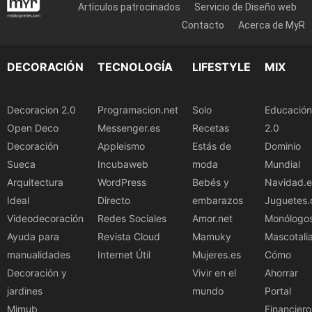
Artículos patrocinados
Servicio de Diseño web
Contacto
Acerca de MyR
DECORACIÓN
TECNOLOGÍA
LIFESTYLE
MIX
Decoracion 2.0
Programacion.net
Solo
Educación
Open Deco
Messenger.es
Recetas
2.0
Decoración
Appleismo
Estás de
Dominio
Sueca
Incubaweb
moda
Mundial
Arquitectura
WordPress
Bebés y
Navidad.e
Ideal
Directo
embarazos
Juguetes.
Videodecoración
Redes Sociales
Amor.net
Monólogo
Ayuda para
Revista Cloud
Mamuky
Mascotali
manualidades
Internet Útil
Mujeres.es
Cómo
Decoración y
Vivir en el
Ahorrar
jardines
mundo
Portal
Mimub
Financiero