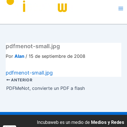
Me
pdfmenot-small.jpg
Por
Alan
/
15 de septiembre de 2008
pdfmenot-small.jpg
ANTERIOR
PDFMeNot, convierte un PDF a flash
Incubaweb es un medio de
Medios y Redes