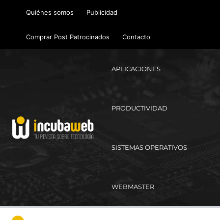
Ir
Quiénes somos
Publicidad
al
contenido
Comprar Post Patrocinados
Contacto
APLICACIONES
PRODUCTIVIDAD
SISTEMAS OPERATIVOS
WEBMASTER
Ma