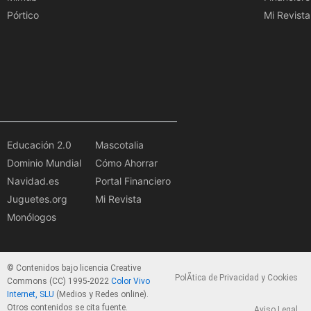
Pórtico
Mi Revista
Educación 2.0
Mascotalia
Dominio Mundial
Cómo Ahorrar
Navidad.es
Portal Financiero
Juguetes.org
Mi Revista
Monólogos
© Contenidos bajo licencia Creative
PolÃ­tica de Privacidad y Cookies
Commons (CC) 1995-2022
Color Vivo
Internet, SLU
(Medios y Redes online).
Otros contenidos se cita fuente.
Aviso Legal