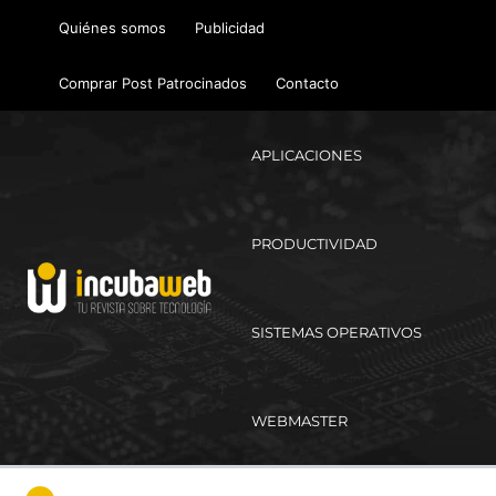
Ir
Quiénes somos
Publicidad
al
contenido
Comprar Post Patrocinados
Contacto
APLICACIONES
PRODUCTIVIDAD
SISTEMAS OPERATIVOS
WEBMASTER
Ma