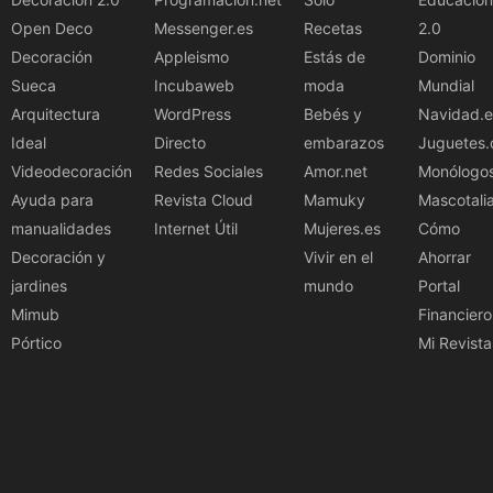
Open Deco
Messenger.es
Recetas
2.0
Decoración
Appleismo
Estás de
Dominio
Sueca
Incubaweb
moda
Mundial
Arquitectura
WordPress
Bebés y
Navidad.e
Ideal
Directo
embarazos
Juguetes.
Videodecoración
Redes Sociales
Amor.net
Monólogo
Ayuda para
Revista Cloud
Mamuky
Mascotali
manualidades
Internet Útil
Mujeres.es
Cómo
Decoración y
Vivir en el
Ahorrar
jardines
mundo
Portal
Mimub
Financiero
Pórtico
Mi Revista