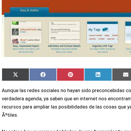
Compartir
Compartir
Compartir
Compartir
C
X
Facebook
Pinterest
LinkedIn
E
en
en
en
en
e
(Twitter)
Aunque las redes sociales no hayan sido preconcebidas c
verdadera agenda, ya saben que en internet nos encontra
recursos para ampliar las posibilidades de las cosas que ya
Ãºtiles.