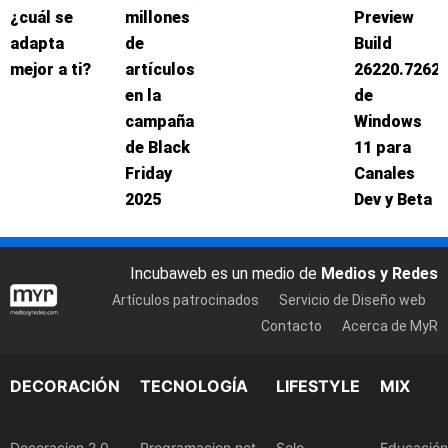
¿cuál se
millones
Preview
adapta
de
Build
mejor a ti?
artículos
26220.7262
en la
de
campaña
Windows
de Black
11 para
Friday
Canales
2025
Dev y Beta
Incubaweb es un medio de
Medios y Redes
Artículos patrocinados
Servicio de Diseño web
Contacto
Acerca de MyR
DECORACIÓN
TECNOLOGÍA
LIFESTYLE
MIX
Decoracion 2.0
Programacion.net
Solo
Educación