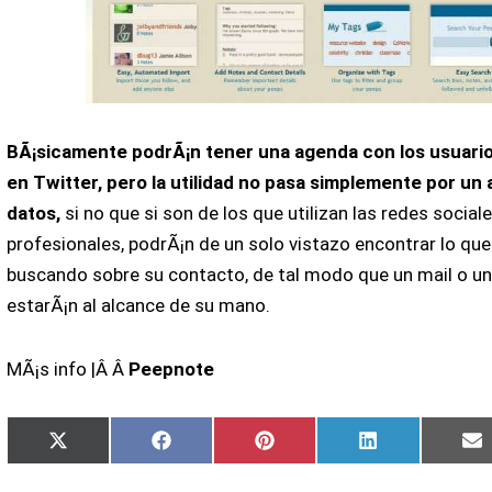
BÃ¡sicamente podrÃ¡n tener una agenda con los usuari
en Twitter, pero la utilidad no pasa simplemente por u
datos,
si no que si son de los que utilizan las redes social
profesionales, podrÃ¡n de un solo vistazo encontrar lo qu
buscando sobre su contacto, de tal modo que un mail o u
estarÃ¡n al alcance de su mano.
MÃ¡s info |Â Â
Peepnote
Compartir
Compartir
Compartir
Compartir
C
X
Facebook
Pinterest
LinkedIn
E
en
en
en
en
e
(Twitter)