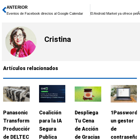
ANTERIOR
Ant
Eventos de Facebook directos al Google Calendar
Cristina
Artículos relacionados
Panasonic
Coalición
Despliega
1Password:
Transforma
para la IA
Tu Cena
un gestor
Producción
Segura
de Acción
de
de DELTEC
Publica
de Gracias
contraseña