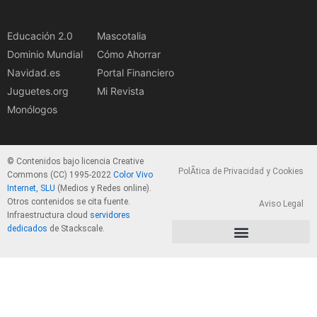
Educación 2.0
Mascotalia
Dominio Mundial
Cómo Ahorrar
Navidad.es
Portal Financiero
Juguetes.org
Mi Revista
Monólogos
© Contenidos bajo licencia Creative
PolÃ­tica de Privacidad y Cookies
Commons (CC) 1995-2022
Color Vivo
Internet, SLU
(Medios y Redes online).
Otros contenidos se cita fuente.
Aviso Legal
Infraestructura cloud
servidores
dedicados
de Stackscale.
PolÃ­tica de Privacidad y Cookies