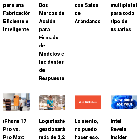
para una
Dos
con Salsa
multiplataf
Fabricación
Marcos de
de
para todo
Eficiente e
Acción
Arándanos
tipo de
Inteligente
para
usuarios
Firmado
de
Modelos e
Incidentes
de
Respuesta
iPhone 17
Logisfashion
Lo siento,
Intel
Pro vs.
gestionará
no puedo
Revela
Pro Max:
más de 2,2
hacer eso.
Insider