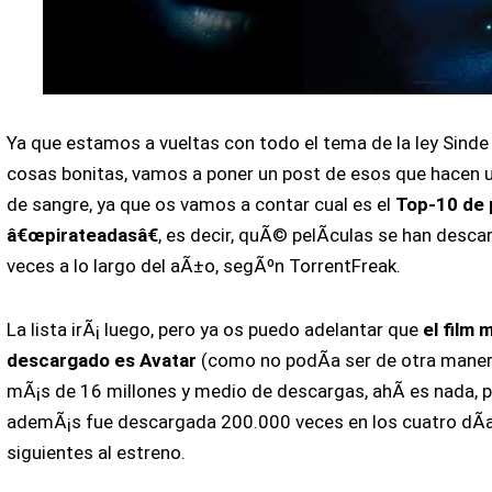
Ya que estamos a vueltas con todo el tema de la ley Sind
cosas bonitas, vamos a poner un post de esos que hacen 
de sangre, ya que os vamos a contar cual es el
Top-10 de 
â€œpirateadasâ€
, es decir, quÃ© pelÃ­culas se han desc
veces a lo largo del aÃ±o, segÃºn TorrentFreak.
La lista irÃ¡ luego, pero ya os puedo adelantar que
el film 
descargado es Avatar
(como no podÃ­a ser de otra maner
mÃ¡s de 16 millones y medio de descargas, ahÃ­ es nada, 
ademÃ¡s fue descargada 200.000 veces en los cuatro dÃ­
siguientes al estreno.