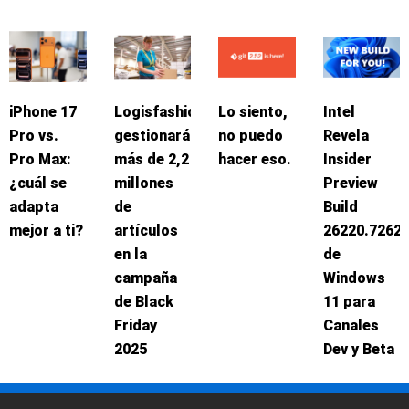
iPhone 17
Logisfashion
Lo siento,
Intel
Pro vs.
gestionará
no puedo
Revela
Pro Max:
más de 2,2
hacer eso.
Insider
¿cuál se
millones
Preview
adapta
de
Build
mejor a ti?
artículos
26220.7262
en la
de
campaña
Windows
de Black
11 para
Friday
Canales
2025
Dev y Beta