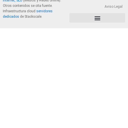
Internet, SLU
(Medios y Redes online).
Otros contenidos se cita fuente.
Aviso Legal
Infraestructura cloud
servidores
dedicados
de Stackscale.
PolÃ­tica de Privacidad y Cookies