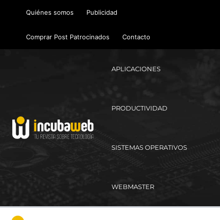
Ir
Quiénes somos
Publicidad
al
contenido
Comprar Post Patrocinados
Contacto
APLICACIONES
PRODUCTIVIDAD
SISTEMAS OPERATIVOS
WEBMASTER
Ma