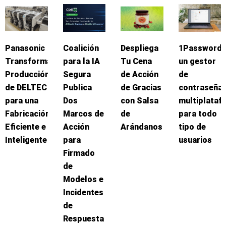
Panasonic
Coalición
Despliega
1Password:
Transforma
para la IA
Tu Cena
un gestor
Producción
Segura
de Acción
de
de DELTEC
Publica
de Gracias
contraseña
para una
Dos
con Salsa
multiplataf
Fabricación
Marcos de
de
para todo
Eficiente e
Acción
Arándanos
tipo de
Inteligente
para
usuarios
Firmado
de
Modelos e
Incidentes
de
Respuesta