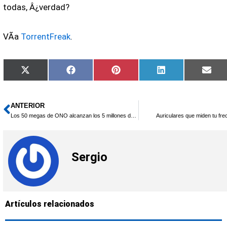
todas, Â¿verdad?
VÃ­a
TorrentFreak
.
Compartir
Compartir
Compartir
Compartir
Comp
X
Facebook
Pinterest
LinkedIn
Emai
en
en
en
en
en
(Twitter)
ANTERIOR
Ant
Los 50 megas de ONO alcanzan los 5 millones de hogares
Auriculares que miden tu fre
Sergio
Artículos relacionados