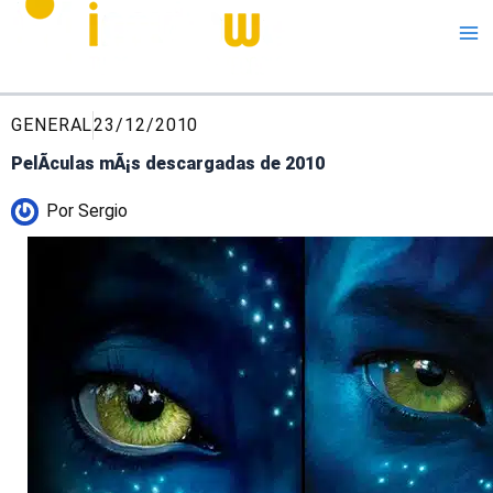
Me
GENERAL
23/12/2010
PelÃ­culas mÃ¡s descargadas de 2010
Por
Sergio