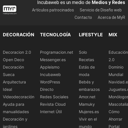
Incubaweb es un medio de
Medios y Redes
Artículos patrocinados
Servicio de Diseño web
Contacto
Acerca de MyR
DECORACIÓN
TECNOLOGÍA
LIFESTYLE
MIX
Decoracion 2.0
Programacion.net
Solo
Educación
Open Deco
Messenger.es
Recetas
2.0
Decoración
Appleismo
Estás de
Dominio
Sueca
Incubaweb
moda
Mundial
Arquitectura
WordPress
Bebés y
Navidad.e
Ideal
Directo
embarazos
Juguetes.
Videodecoración
Redes Sociales
Amor.net
Monólogo
Ayuda para
Revista Cloud
Mamuky
Mascotali
manualidades
Internet Útil
Mujeres.es
Cómo
Decoración y
Vivir en el
Ahorrar
jardines
mundo
Portal