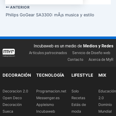
ANTERIOR
Philips GoGear SA3300: mÃ¡s musica y estilo
Incubaweb es un medio de
Medios y Redes
Artículos patrocinados
Servicio de Diseño web
Contacto
Acerca de MyR
DECORACIÓN
TECNOLOGÍA
LIFESTYLE
MIX
Decoracion 2.0
Programacion.net
Solo
Educación
Open Deco
Messenger.es
Recetas
2.0
Decoración
Appleismo
Estás de
Dominio
Sueca
Incubaweb
moda
Mundial