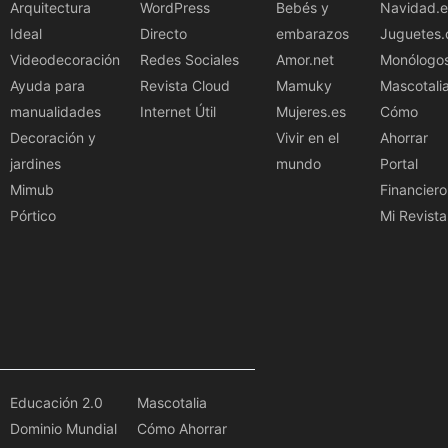
Arquitectura
WordPress
Bebés y
Navidad.e
Ideal
Directo
embarazos
Juguetes.
Videodecoración
Redes Sociales
Amor.net
Monólogo
Ayuda para
Revista Cloud
Mamuky
Mascotali
manualidades
Internet Útil
Mujeres.es
Cómo
Decoración y
Vivir en el
Ahorrar
jardines
mundo
Portal
Mimub
Financiero
Pórtico
Mi Revista
Educación 2.0
Mascotalia
Dominio Mundial
Cómo Ahorrar