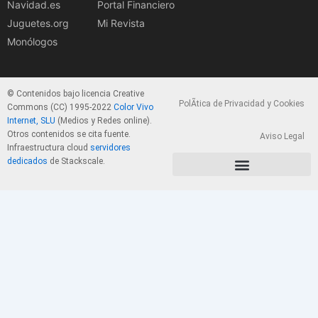
Navidad.es
Portal Financiero
Juguetes.org
Mi Revista
Monólogos
© Contenidos bajo licencia Creative
PolÃ­tica de Privacidad y Cookies
Commons (CC) 1995-2022
Color Vivo
Internet, SLU
(Medios y Redes online).
Otros contenidos se cita fuente.
Aviso Legal
Infraestructura cloud
servidores
dedicados
de Stackscale.
PolÃ­tica de Privacidad y Cookies