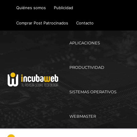
Ir
Quiénes somos
Publicidad
al
contenido
Comprar Post Patrocinados
Contacto
APLICACIONES
PRODUCTIVIDAD
SISTEMAS OPERATIVOS
WEBMASTER
Ma