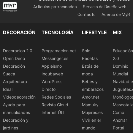
Artículos patrocinados
Servicio de Diseño web
Contacto
Acerca de MyR
DECORACIÓN
TECNOLOGÍA
LIFESTYLE
MIX
Decoracion 2.0
Programacion.net
Solo
Educación
Open Deco
Messenger.es
Recetas
2.0
Decoración
Appleismo
Estás de
Dominio
Sueca
Incubaweb
moda
Mundial
Arquitectura
WordPress
Bebés y
Navidad.e
Ideal
Directo
embarazos
Juguetes.
Videodecoración
Redes Sociales
Amor.net
Monólogo
Ayuda para
Revista Cloud
Mamuky
Mascotali
manualidades
Internet Útil
Mujeres.es
Cómo
Decoración y
Vivir en el
Ahorrar
jardines
mundo
Portal