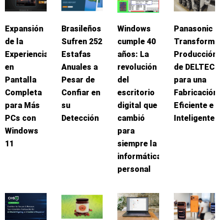
Expansión
Brasileños
Windows
Panasonic
de la
Sufren 252
cumple 40
Transforma
Experiencia
Estafas
años: La
Producción
en
Anuales a
revolución
de DELTEC
Pantalla
Pesar de
del
para una
Completa
Confiar en
escritorio
Fabricación
para Más
su
digital que
Eficiente e
PCs con
Detección
cambió
Inteligente
Windows
para
11
siempre la
informática
personal