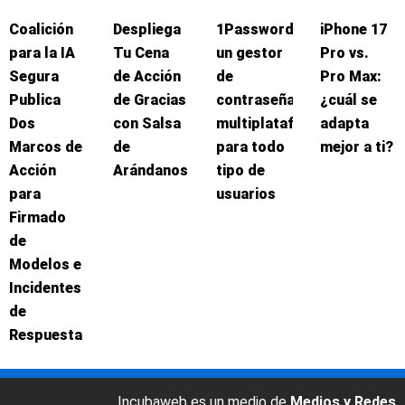
Coalición
Despliega
1Password:
iPhone 17
para la IA
Tu Cena
un gestor
Pro vs.
Segura
de Acción
de
Pro Max:
Publica
de Gracias
contraseñas
¿cuál se
Dos
con Salsa
multiplataforma
adapta
Marcos de
de
para todo
mejor a ti?
Acción
Arándanos
tipo de
para
usuarios
Firmado
de
Modelos e
Incidentes
de
Respuesta
Incubaweb es un medio de
Medios y Redes