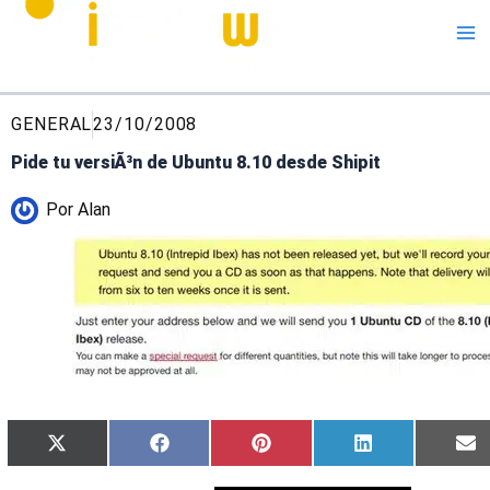
Me
GENERAL
23/10/2008
Pide tu versiÃ³n de Ubuntu 8.10 desde Shipit
Por
Alan
Compartir
Compartir
Compartir
Compartir
C
X
Facebook
Pinterest
LinkedIn
E
en
en
en
en
e
(Twitter)