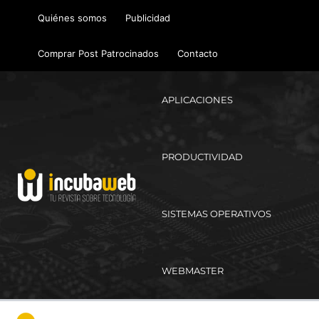
Ir
Quiénes somos
Publicidad
al
contenido
Comprar Post Patrocinados
Contacto
APLICACIONES
PRODUCTIVIDAD
SISTEMAS OPERATIVOS
WEBMASTER
Ma