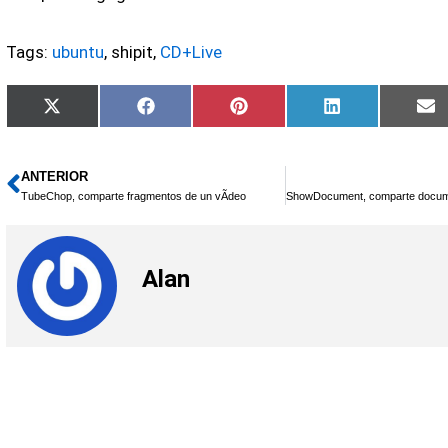
Tags:
ubuntu
, shipit,
CD+Live
Compartir
Compartir
Compartir
Compartir
C
X
Facebook
Pinterest
LinkedIn
E
en
en
en
en
e
(Twitter)
ANTERIOR
Ant
TubeChop, comparte fragmentos de un vÃ­deo
Alan