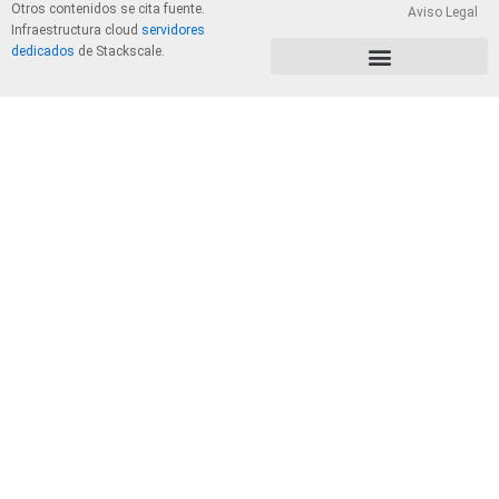
Otros contenidos se cita fuente.
Aviso Legal
Infraestructura cloud
servidores
dedicados
de Stackscale.
PolÃ­tica de Privacidad y Cookies