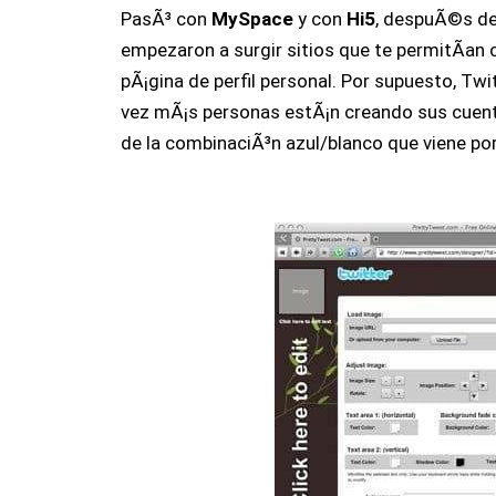
PasÃ³ con
MySpace
y con
Hi5
, despuÃ©s de
empezaron a surgir sitios que te permitÃ­an
pÃ¡gina de perfil personal. Por supuesto, Twi
vez mÃ¡s personas estÃ¡n creando sus cuen
de la combinaciÃ³n azul/blanco que viene po