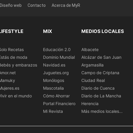
 Diseño web
Contacto
Acerca de MyR
LIFESTYLE
MIX
MEDIOS LOCALES
Solo Recetas
Educación 2.0
Albacete
Estás de moda
Dominio Mundial
Alcázar de San Juan
Bebés y embarazos
Navidad.es
Argamasilla
Amor.net
Juguetes.org
Campo de Criptana
Mamuky
Monólogos
Ciudad Real
Mujeres.es
Mascotalia
Diario de Cuenca
Vivir en el mundo
Cómo Ahorrar
Diario de La Mancha
Portal Financiero
Herencia
Mi Revista
Más medios locales...