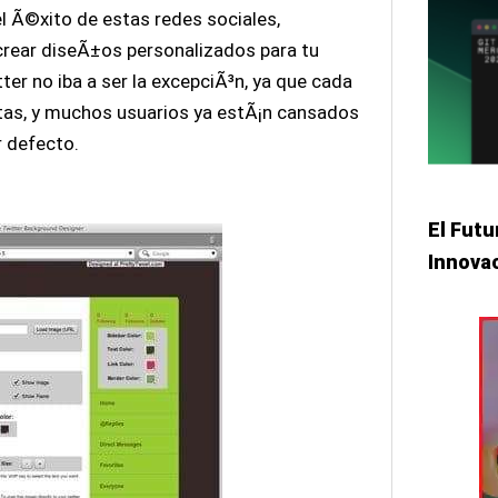
l Ã©xito de estas redes sociales,
 crear diseÃ±os personalizados para tu
tter no iba a ser la excepciÃ³n, ya que cada
tas, y muchos usuarios ya estÃ¡n cansados
r defecto.
El Futu
Innova