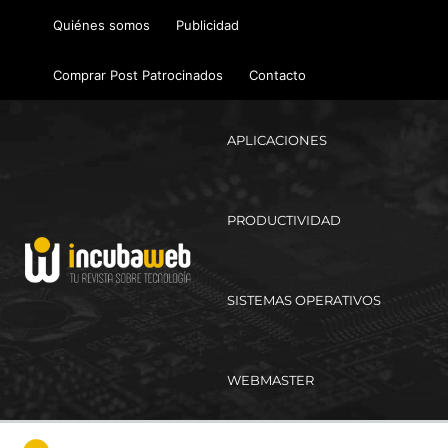
Ir
Quiénes somos
Publicidad
al
contenido
Comprar Post Patrocinados
Contacto
APLICACIONES
PRODUCTIVIDAD
SISTEMAS OPERATIVOS
WEBMASTER
Ma