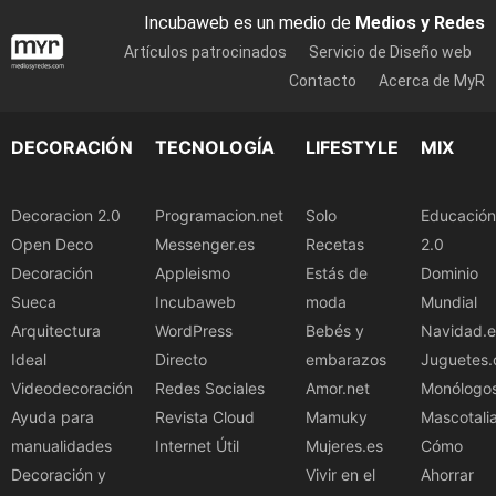
Incubaweb es un medio de
Medios y Redes
Artículos patrocinados
Servicio de Diseño web
Contacto
Acerca de MyR
DECORACIÓN
TECNOLOGÍA
LIFESTYLE
MIX
Decoracion 2.0
Programacion.net
Solo
Educación
Open Deco
Messenger.es
Recetas
2.0
Decoración
Appleismo
Estás de
Dominio
Sueca
Incubaweb
moda
Mundial
Arquitectura
WordPress
Bebés y
Navidad.e
Ideal
Directo
embarazos
Juguetes.
Videodecoración
Redes Sociales
Amor.net
Monólogo
Ayuda para
Revista Cloud
Mamuky
Mascotali
manualidades
Internet Útil
Mujeres.es
Cómo
Decoración y
Vivir en el
Ahorrar