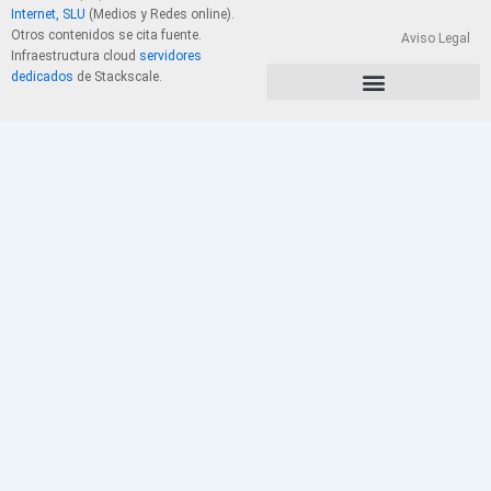
Internet, SLU
(Medios y Redes online).
Otros contenidos se cita fuente.
Aviso Legal
Infraestructura cloud
servidores
dedicados
de Stackscale.
PolÃ­tica de Privacidad y Cookies