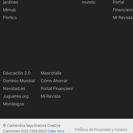
jardines
mundo
Portal
Mimub
Financiero
Pórtico
Mi Revista
Educación 2.0
Mascotalia
Dominio Mundial
Cómo Ahorrar
Navidad.es
Portal Financiero
Juguetes.org
Mi Revista
Monólogos
© Contenidos bajo licencia Creative
PolÃ­tica de Privacidad y Cookies
Commons (CC) 1995-2022
Color Vivo