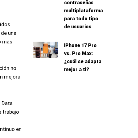
contraseñas
multiplataforma
para todo tipo
aídos
de usuarios
 de una
to más
iPhone 17 Pro
vs. Pro Max:
¿cuál se adapta
ción no
mejor a ti?
ón mejora
k Data
e trabajo
ontinuo en