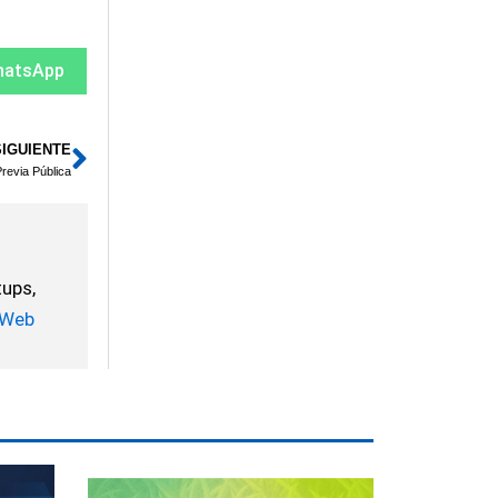
hatsApp
SIGUIENTE
Siguiente
revia Pública
tups,
Web