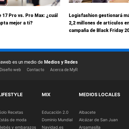
 17 Pro vs. Pro Max: ¿cuál
Logisfashion gestionará m
pta mejor a ti?
2,2 millones de artículos en
campaña de Black Friday 2
baweb es un medio de
Medios y Redes
 Diseño web
Contacto
Acerca de MyR
LIFESTYLE
MIX
MEDIOS LOCALES
Solo Recetas
Educación 2.0
Albacete
Estás de moda
Dominio Mundial
Alcázar de San Juan
Bebés y embarazos
Navidad.es
Argamasilla