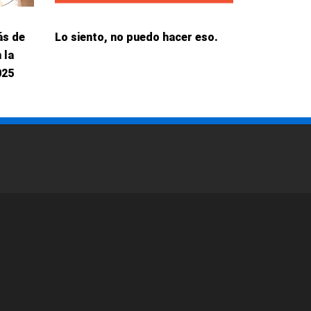
ás de
Lo siento, no puedo hacer eso.
 la
025