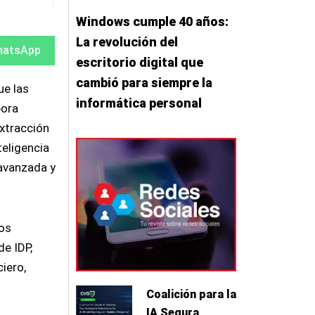
Windows cumple 40 años:
mpartir
mpartir
La revolución del
hatsApp
escritorio digital que
cambió para siempre la
ue las
informática personal
pora
xtracción
teligencia
 avanzada y
os
e IDP,
iero,
Coalición para la
IA Segura