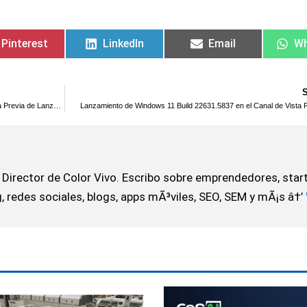
Pinterest
LinkedIn
Email
W
Lanzamiento de Windows 10 Build 19045.6276 en el Canal de Vista Previa de Lanzamiento
Lanzamiento de Windows 11 Build 22631.5837 en el Canal de Vista P
Director de Color Vivo. Escribo sobre emprendedores, star
 redes sociales, blogs, apps mÃ³viles, SEO, SEM y mÃ¡s â†’