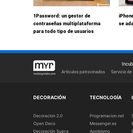
1Password: un gestor de
iPhone
contraseñas multiplataforma
se ada
para todo tipo de usuarios
Incu
Artículos patrocinados
Servicio de
DECORACIÓN
TECNOLOGÍA
Decoracion 2.0
Programacion.net
Open Deco
Messenger.es
Decoración Sueca
Appleismo