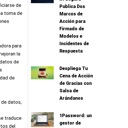
iciarse de
Publica Dos
la toma de
Marcos de
iones
Acción para
Firmado de
Modelos e
Incidentes de
adora para
Respuesta
ejoran la
 datos de
Despliega Tu
s
Cena de Acción
idad de
de Gracias con
.
Salsa de
Arándanos
 de datos,
1Password: un
se traduce
gestor de
itos del