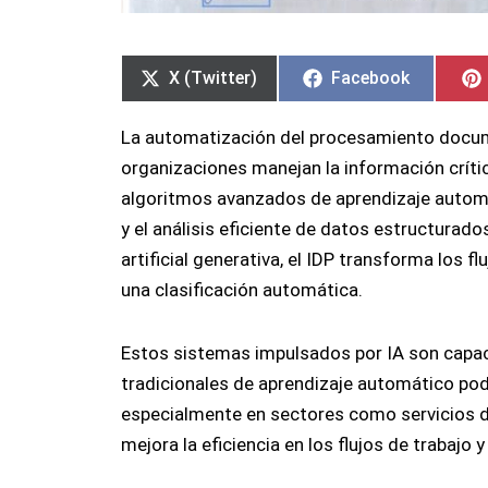
Compartir
Compartir
Compartir
Compartir
en
en
en
en
X (Twitter)
Facebook
La automatización del procesamiento docume
organizaciones manejan la información críti
algoritmos avanzados de aprendizaje automá
y el análisis eficiente de datos estructurad
artificial generativa, el IDP transforma los
una clasificación automática.
Estos sistemas impulsados por IA son capa
tradicionales de aprendizaje automático po
especialmente en sectores como servicios de 
mejora la eficiencia en los flujos de trabajo 