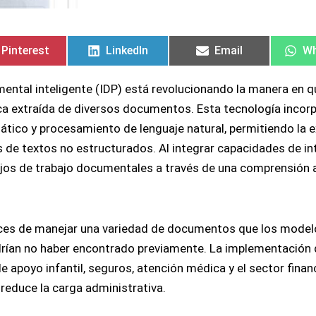
Compartir
Compartir
Compartir
Compartir
Compartir
Compartir
Co
Co
en
en
en
en
en
en
en
en
Pinterest
LinkedIn
Email
W
ntal inteligente (IDP) está revolucionando la manera en q
ca extraída de diversos documentos. Esta tecnología incor
tico y procesamiento de lenguaje natural, permitiendo la e
os de textos no estructurados. Al integrar capacidades de in
 flujos de trabajo documentales a través de una comprensión
ces de manejar una variedad de documentos que los model
drían no haber encontrado previamente. La implementación d
apoyo infantil, seguros, atención médica y el sector financ
y reduce la carga administrativa.