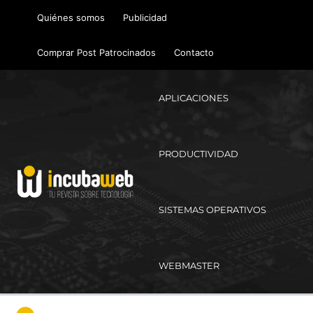
Ir
Quiénes somos
Publicidad
al
contenido
Comprar Post Patrocinados
Contacto
APLICACIONES
PRODUCTIVIDAD
SISTEMAS OPERATIVOS
WEBMASTER
Ma