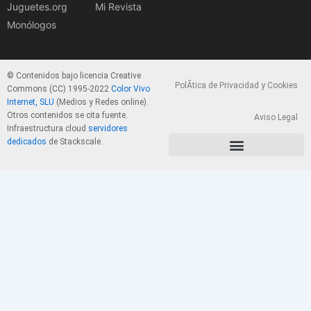
Juguetes.org
Mi Revista
Monólogos
© Contenidos bajo licencia Creative
PolÃ­tica de Privacidad y Cookies
Commons (CC) 1995-2022
Color Vivo
Internet, SLU
(Medios y Redes online).
Otros contenidos se cita fuente.
Aviso Legal
Infraestructura cloud
servidores
dedicados
de Stackscale.
PolÃ­tica de Privacidad y Cookies