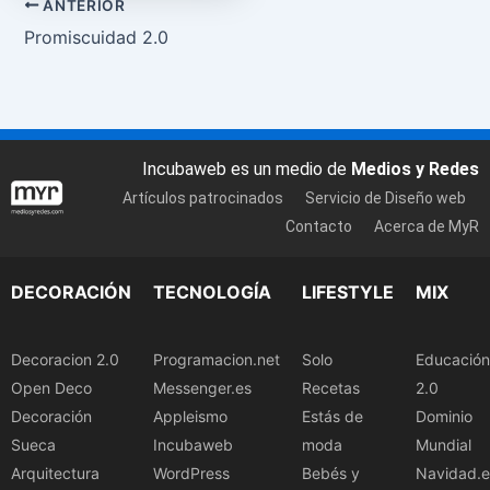
ANTERIOR
Promiscuidad 2.0
Incubaweb es un medio de
Medios y Redes
Artículos patrocinados
Servicio de Diseño web
Contacto
Acerca de MyR
DECORACIÓN
TECNOLOGÍA
LIFESTYLE
MIX
Decoracion 2.0
Programacion.net
Solo
Educación
Open Deco
Messenger.es
Recetas
2.0
Decoración
Appleismo
Estás de
Dominio
Sueca
Incubaweb
moda
Mundial
Arquitectura
WordPress
Bebés y
Navidad.e