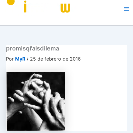
Me
promisqfalsdilema
Por
MyR
/
25 de febrero de 2016