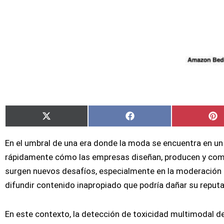
Compartir
Compartir
C
X
Facebook
P
en
en
e
(Twitter)
En el umbral de una era donde la moda se encuentra en un p
rápidamente cómo las empresas diseñan, producen y com
surgen nuevos desafíos, especialmente en la moderación de 
difundir contenido inapropiado que podría dañar su reputa
En este contexto, la detección de toxicidad multimodal 