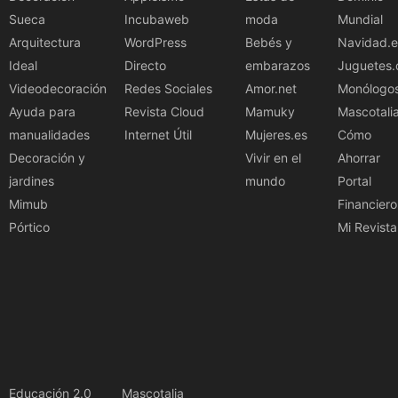
Sueca
Incubaweb
moda
Mundial
Arquitectura
WordPress
Bebés y
Navidad.e
Ideal
Directo
embarazos
Juguetes.
Videodecoración
Redes Sociales
Amor.net
Monólogo
Ayuda para
Revista Cloud
Mamuky
Mascotali
manualidades
Internet Útil
Mujeres.es
Cómo
Decoración y
Vivir en el
Ahorrar
jardines
mundo
Portal
Mimub
Financiero
Pórtico
Mi Revista
Educación 2.0
Mascotalia