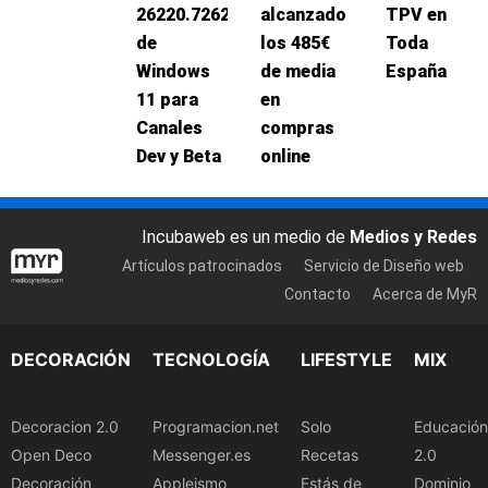
26220.7262
alcanzado
TPV en
de
los 485€
Toda
Windows
de media
España
11 para
en
Canales
compras
Dev y Beta
online
Incubaweb es un medio de
Medios y Redes
Artículos patrocinados
Servicio de Diseño web
Contacto
Acerca de MyR
DECORACIÓN
TECNOLOGÍA
LIFESTYLE
MIX
Decoracion 2.0
Programacion.net
Solo
Educación
Open Deco
Messenger.es
Recetas
2.0
Decoración
Appleismo
Estás de
Dominio