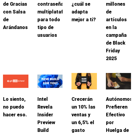
de Gracias
contraseñas
¿cuál se
millones
con Salsa
multiplataforma
adapta
de
de
para todo
mejor a ti?
artículos
Arándanos
tipo de
en la
usuarios
campaña
de Black
Friday
2025
Lo siento,
Intel
Crecerán
Autónomos
no puedo
Revela
un 10% las
Prefieren
hacer eso.
Insider
ventas y
Efectivo
Preview
un 6,5% el
por
Build
gasto
Huelga de