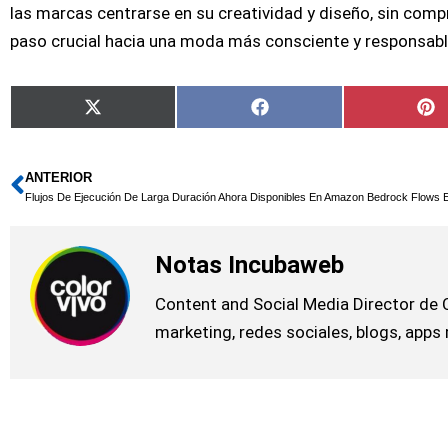
las marcas centrarse en su creatividad y diseño, sin compr
paso crucial hacia una moda más consciente y responsabl
Compartir
Compartir
C
X
Facebook
P
en
en
e
(Twitter)
ANTERIOR
Ant
Notas Incubaweb
Content and Social Media Director de 
marketing, redes sociales, blogs, apps