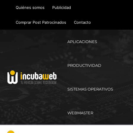
Ir
Quiénes somos
Publicidad
al
contenido
Comprar Post Patrocinados
Contacto
APLICACIONES
PRODUCTIVIDAD
SISTEMAS OPERATIVOS
WEBMASTER
Ma