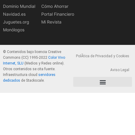
Dominio Mundial
Cómo Ahorrar
Navidad.es
Portal Financiero
Juguetes.org
Mi Revista
Monólogos
© Contenidos bajo licencia Creative
PolÃ­tica de Privacidad y Cookies
Commons (CC) 1995-2022
Color Vivo
Internet, SLU
(Medios y Redes online).
Otros contenidos se cita fuente.
Aviso Legal
Infraestructura cloud
servidores
dedicados
de Stackscale.
PolÃ­tica de Privacidad y Cookies