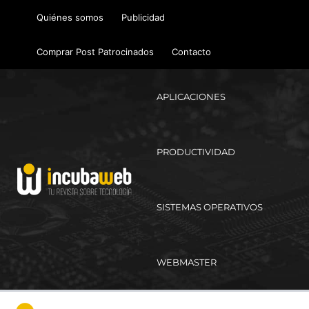
Ir
Quiénes somos
Publicidad
al
contenido
Comprar Post Patrocinados
Contacto
APLICACIONES
PRODUCTIVIDAD
SISTEMAS OPERATIVOS
WEBMASTER
Ma