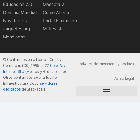
Educación 2.0
Mascotalia
Dominio Mundial
Cómo Ahorrar
Navidad.es
Portal Financiero
Juguetes.org
Mi Revista
Monólogos
© Contenidos bajo licencia Creative
PolÃ­tica de Privacidad y Cookies
Commons (CC) 1995-2022
Color Vivo
Internet, SLU
(Medios y Redes online).
Otros contenidos se cita fuente.
Aviso Legal
Infraestructura cloud
servidores
dedicados
de Stackscale.
PolÃ­tica de Privacidad y Cookies