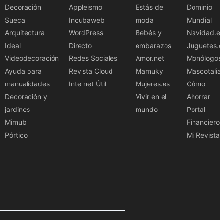
Decoración
Appleismo
Estás de
Dominio
Sueca
Incubaweb
moda
Mundial
Arquitectura
WordPress
Bebés y
Navidad.e
Ideal
Directo
embarazos
Juguetes.
Videodecoración
Redes Sociales
Amor.net
Monólogo
Ayuda para
Revista Cloud
Mamuky
Mascotali
manualidades
Internet Útil
Mujeres.es
Cómo
Decoración y
Vivir en el
Ahorrar
jardines
mundo
Portal
Mimub
Financiero
Pórtico
Mi Revista