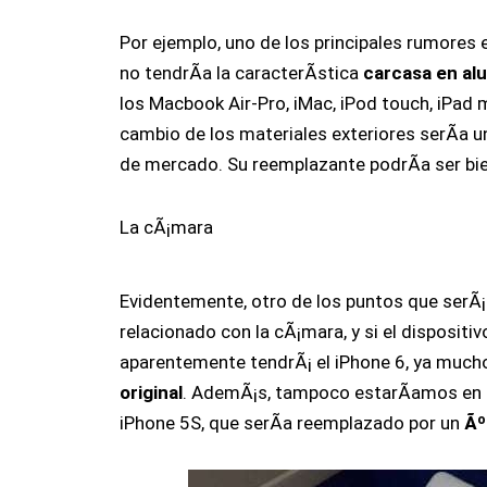
Por ejemplo, uno de los principales rumores 
no tendrÃ­a la caracterÃ­stica
carcasa en al
los Macbook Air-Pro, iMac, iPod touch, iPad m
cambio de los materiales exteriores serÃ­a 
de mercado. Su reemplazante podrÃ­a ser bi
La cÃ¡mara
Evidentemente, otro de los puntos que serÃ
relacionado con la cÃ¡mara, y si el dispositi
aparentemente tendrÃ¡ el iPhone 6, ya much
original
. AdemÃ¡s, tampoco estarÃ­amos en pr
iPhone 5S, que serÃ­a reemplazado por un
Ãº