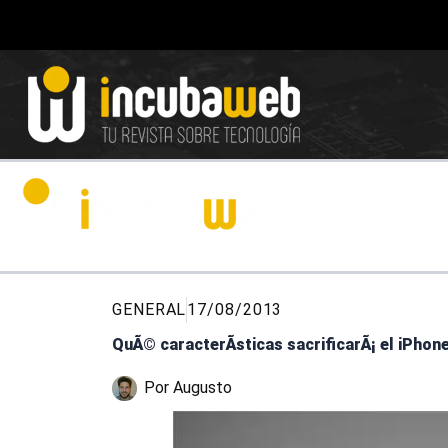
Ir
al
contenido
GENERAL
17/08/2013
QuÃ© caracterÃ­sticas sacrificarÃ¡ el iPhon
Por
Augusto