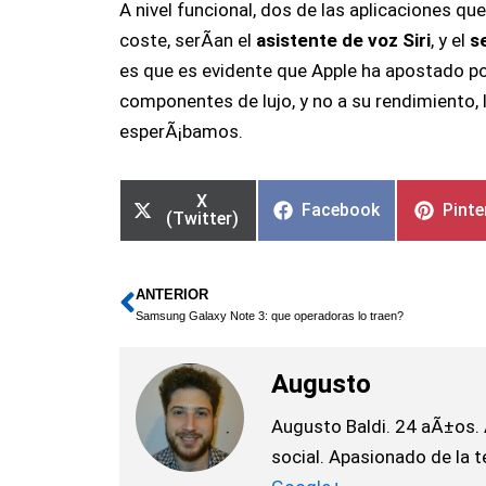
A nivel funcional, dos de las aplicaciones qu
coste, serÃ­an el
asistente de voz Siri
, y el
s
es que es evidente que Apple ha apostado po
componentes de lujo, y no a su rendimiento, 
esperÃ¡bamos.
X
Facebook
Pinte
(Twitter)
ANTERIOR
Ant
Samsung Galaxy Note 3: que operadoras lo traen?
Augusto
Augusto Baldi. 24 aÃ±os.
social. Apasionado de la t