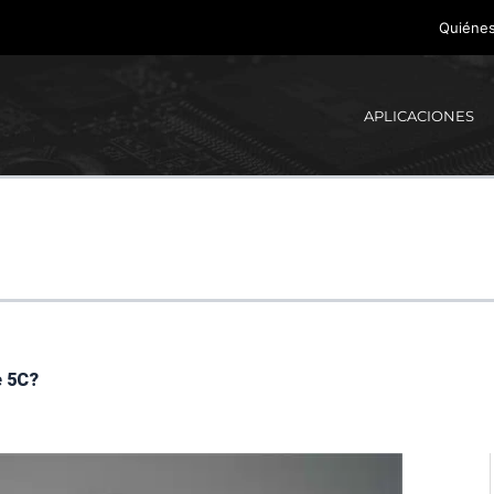
Quiéne
APLICACIONES
e 5C?