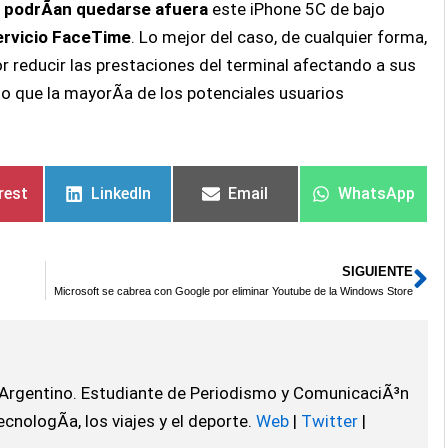
e
podrÃ­an quedarse afuera
este iPhone 5C de bajo
ervicio FaceTime
. Lo mejor del caso, de cualquier forma,
r reducir las prestaciones del terminal afectando a sus
lo que la mayorÃ­a de los potenciales usuarios
rest
LinkedIn
Email
WhatsApp
SIGUIENTE
Si
Microsoft se cabrea con Google por eliminar Youtube de la Windows Store
 Argentino. Estudiante de Periodismo y ComunicaciÃ³n
ecnologÃ­a, los viajes y el deporte.
Web
|
Twitter
|