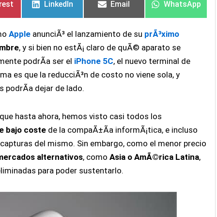
rest
LinkedIn
Email
WhatsApp
omo
Apple
anunciÃ³ el lanzamiento de su
prÃ³ximo
embre
, y si bien no estÃ¡ claro de quÃ© aparato se
mente podrÃ­a ser el
iPhone 5C
, el nuevo terminal de
ema es que la reducciÃ³n de costo no viene sola, y
podrÃ­a dejar de lado.
que hasta ahora, hemos visto casi todos los
e bajo coste
de la compaÃ±Ã­a informÃ¡tica, e incluso
s capturas del mismo. Sin embargo, como el menor precio
mercados alternativos
, como
Asia o AmÃ©rica Latina
,
liminadas para poder sustentarlo.