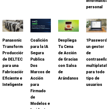
informática
personal
Panasonic
Coalición
Despliega
1Password:
Transforma
para la IA
Tu Cena
un gestor
Producción
Segura
de Acción
de
de DELTEC
Publica
de Gracias
contraseña
para una
Dos
con Salsa
multiplataf
Fabricación
Marcos de
de
para todo
Eficiente e
Acción
Arándanos
tipo de
Inteligente
para
usuarios
Firmado
de
Modelos e