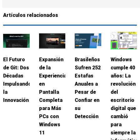
Artículos relacionados
El Futuro
Expansión
Brasileños
Windows
de Git: Dos
de la
Sufren 252
cumple 40
Décadas
Experiencia
Estafas
años: La
Impulsando
en
Anuales a
revolución
la
Pantalla
Pesar de
del
Innovación
Completa
Confiar en
escritorio
para Más
su
digital que
PCs con
Detección
cambió
Windows
para
11
siempre la