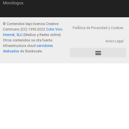
Monólogos
© Contenidos bajo licencia Creative
PolÃ­tica de Privacidad y Cookies
Commons (CC) 1995-2022
Color Vivo
Internet, SLU
(Medios y Redes online).
Otros contenidos se cita fuente.
Aviso Legal
Infraestructura cloud
servidores
dedicados
de Stackscale.
PolÃ­tica de Privacidad y Cookies