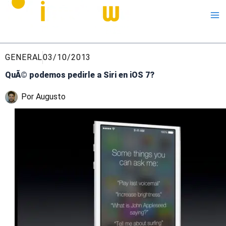
Me
GENERAL
03/10/2013
QuÃ© podemos pedirle a Siri en iOS 7?
Por
Augusto