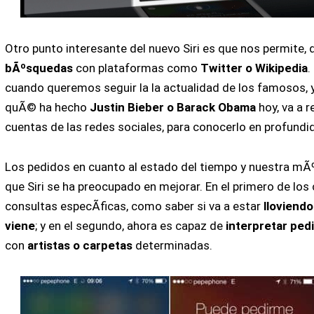
Otro punto interesante del nuevo Siri es que nos permite,
bÃºsquedas
con plataformas como
Twitter o Wikipedia
.
cuando queremos seguir la la actualidad de los famosos, y
quÃ© ha hecho
Justin Bieber o Barack Obama
hoy, va a 
cuentas de las redes sociales, para conocerlo en profundi
Los pedidos en cuanto al estado del tiempo y nuestra mÃº
que Siri se ha preocupado en mejorar. En el primero de lo
consultas especÃ­ficas, como saber si va a estar
lloviend
viene
; y en el segundo, ahora es capaz de
interpretar ped
con
artistas o carpetas
determinadas.