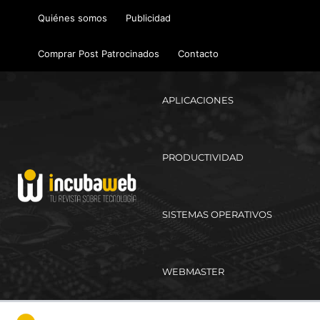
Ir
Quiénes somos
Publicidad
al
contenido
Comprar Post Patrocinados
Contacto
APLICACIONES
PRODUCTIVIDAD
SISTEMAS OPERATIVOS
WEBMASTER
Ma