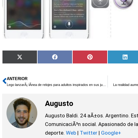
Compartir
Compartir
Compartir
Comp
X
Facebook
Pinterest
Link
en
en
en
en
(Twitter)
ANTERIOR
Ant
Lego lanzarÃ¡ lÃ­nea de relojes para adultos inspirados en sus juguetes
La realidad aum
Augusto
Augusto Baldi. 24 aÃ±os. Argentino. Es
ComunicaciÃ³n social. Apasionado de la t
deporte.
Web
|
Twitter
|
Google+