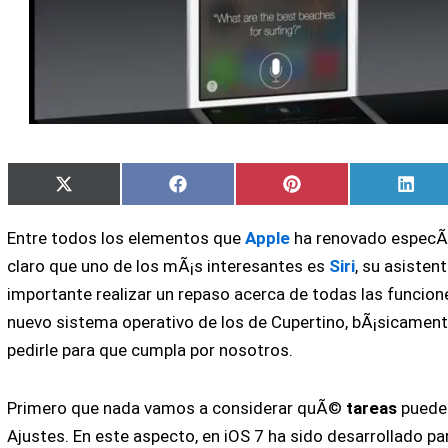
Compartir
Compartir
Compartir
Comp
X
Facebook
Pinterest
Link
en
en
en
en
(Twitter)
Entre todos los elementos que
Apple
ha renovado especÃ­
claro que uno de los mÃ¡s interesantes es
Siri
, su asiste
importante realizar un repaso acerca de todas las funcion
nuevo sistema operativo de los de Cupertino, bÃ¡sicame
pedirle para que cumpla por nosotros.
Primero que nada vamos a considerar quÃ©
tareas
puede 
Ajustes. En este aspecto, en iOS 7 ha sido desarrollado par