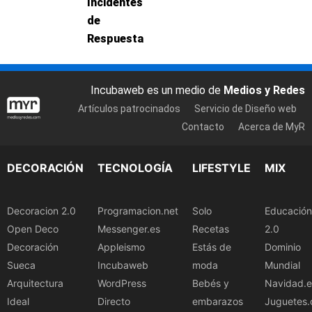
Incidentes
de
Respuesta
Incubaweb es un medio de
Medios y Redes
Artículos patrocinados
Servicio de Diseño web
Contacto
Acerca de MyR
DECORACIÓN
TECNOLOGÍA
LIFESTYLE
MIX
Decoracion 2.0
Programacion.net
Solo
Educación
Open Deco
Messenger.es
Recetas
2.0
Decoración
Appleismo
Estás de
Dominio
Sueca
Incubaweb
moda
Mundial
Arquitectura
WordPress
Bebés y
Navidad.e
Ideal
Directo
embarazos
Juguetes.