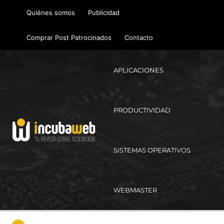
Ir
Quiénes somos
Publicidad
al
contenido
Comprar Post Patrocinados
Contacto
APLICACIONES
PRODUCTIVIDAD
SISTEMAS OPERATIVOS
WEBMASTER
Ma