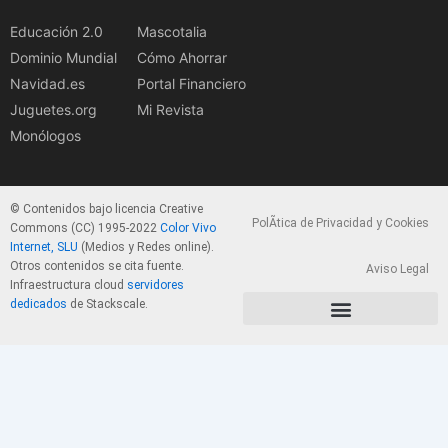
Educación 2.0
Mascotalia
Dominio Mundial
Cómo Ahorrar
Navidad.es
Portal Financiero
Juguetes.org
Mi Revista
Monólogos
© Contenidos bajo licencia Creative
PolÃ­tica de Privacidad y Cookies
Commons (CC) 1995-2022
Color Vivo
Internet, SLU
(Medios y Redes online).
Otros contenidos se cita fuente.
Aviso Legal
Infraestructura cloud
servidores
dedicados
de Stackscale.
PolÃ­tica de Privacidad y Cookies