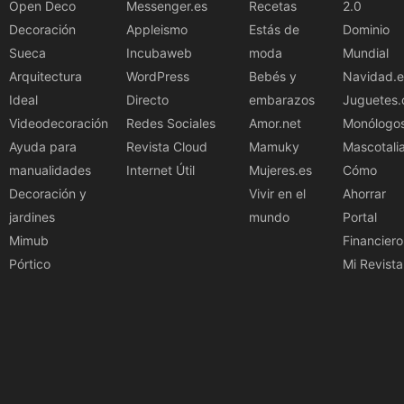
Open Deco
Messenger.es
Recetas
2.0
Decoración
Appleismo
Estás de
Dominio
Sueca
Incubaweb
moda
Mundial
Arquitectura
WordPress
Bebés y
Navidad.e
Ideal
Directo
embarazos
Juguetes.
Videodecoración
Redes Sociales
Amor.net
Monólogo
Ayuda para
Revista Cloud
Mamuky
Mascotali
manualidades
Internet Útil
Mujeres.es
Cómo
Decoración y
Vivir en el
Ahorrar
jardines
mundo
Portal
Mimub
Financiero
Pórtico
Mi Revista