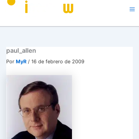
Me
paul_allen
Por
MyR
/
16 de febrero de 2009