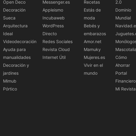
Open Deco
Messenger.es
Recetas
2.0
Decoración
Appleismo
Estás de
Dominio
Sueca
Incubaweb
moda
Mundial
Arquitectura
WordPress
Bebés y
Navidad.e
Ideal
Directo
embarazos
Juguetes.
Videodecoración
Redes Sociales
Amor.net
Monólogo
Ayuda para
Revista Cloud
Mamuky
Mascotali
manualidades
Internet Útil
Mujeres.es
Cómo
Decoración y
Vivir en el
Ahorrar
jardines
mundo
Portal
Mimub
Financiero
Pórtico
Mi Revista