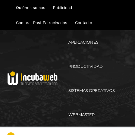
Ir
Quiénes somos
Publicidad
al
contenido
Comprar Post Patrocinados
Contacto
APLICACIONES
PRODUCTIVIDAD
SISTEMAS OPERATIVOS
WEBMASTER
Ma