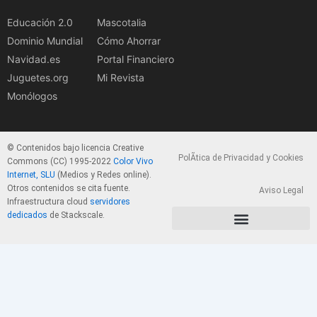
Educación 2.0
Mascotalia
Dominio Mundial
Cómo Ahorrar
Navidad.es
Portal Financiero
Juguetes.org
Mi Revista
Monólogos
© Contenidos bajo licencia Creative
PolÃ­tica de Privacidad y Cookies
Commons (CC) 1995-2022
Color Vivo
Internet, SLU
(Medios y Redes online).
Otros contenidos se cita fuente.
Aviso Legal
Infraestructura cloud
servidores
dedicados
de Stackscale.
PolÃ­tica de Privacidad y Cookies