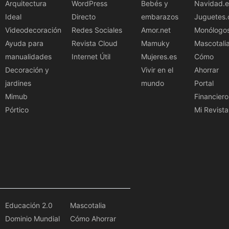
Arquitectura
WordPress
Bebés y
Navidad.e
Ideal
Directo
embarazos
Juguetes.
Videodecoración
Redes Sociales
Amor.net
Monólogo
Ayuda para
Revista Cloud
Mamuky
Mascotali
manualidades
Internet Útil
Mujeres.es
Cómo
Decoración y
Vivir en el
Ahorrar
jardines
mundo
Portal
Mimub
Financiero
Pórtico
Mi Revista
Educación 2.0
Mascotalia
Dominio Mundial
Cómo Ahorrar