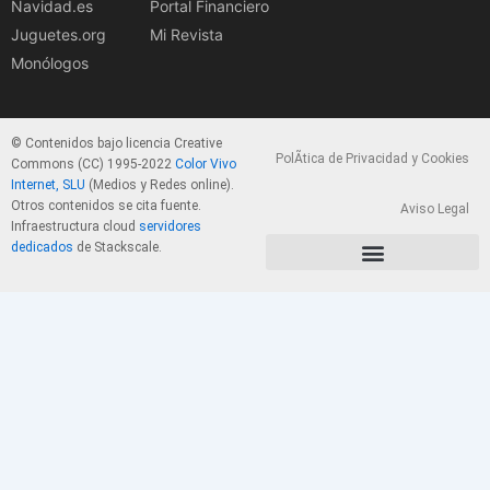
Navidad.es
Portal Financiero
Juguetes.org
Mi Revista
Monólogos
© Contenidos bajo licencia Creative
PolÃ­tica de Privacidad y Cookies
Commons (CC) 1995-2022
Color Vivo
Internet, SLU
(Medios y Redes online).
Otros contenidos se cita fuente.
Aviso Legal
Infraestructura cloud
servidores
dedicados
de Stackscale.
PolÃ­tica de Privacidad y Cookies