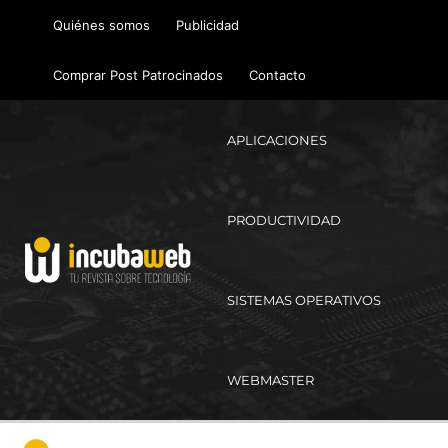
Ir
Quiénes somos
Publicidad
al
contenido
Comprar Post Patrocinados
Contacto
APLICACIONES
PRODUCTIVIDAD
SISTEMAS OPERATIVOS
WEBMASTER
Ma