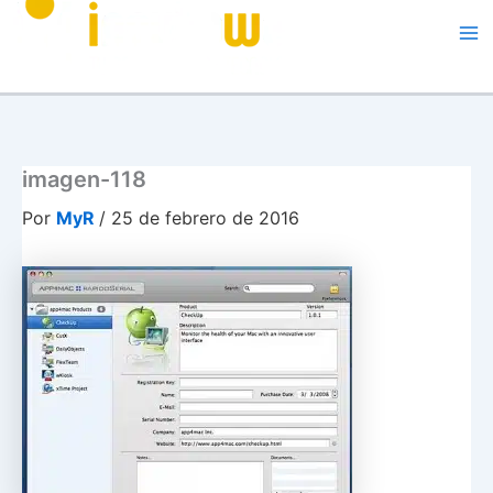
Me
imagen-118
Por
MyR
/
25 de febrero de 2016