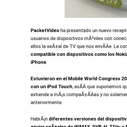
PacketVideo
ha presentado un nuevo recepto
usuarios de dispositivos mÃ³viles con conect
ellos la seÃ±al de TV que nos envÃ­Â­e. La 
compatible con dispositivos como los Noki
iPhone
.
Estuvieron en el Mobile World Congress 200
con un iPod Touch
, asÃ­Â­ que suponemos qu
extiende a mÃ¡s compaÃ±Ã­Â­as y no solame
anteriormente.
HabrÃ¡n
diferentes versiones del disposit
enviar seÃ±ales de WiMAX, DVB-H, TDtv o