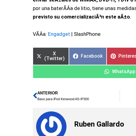
por una baterÃ­Â­a de litio, tiene unas medidas
previsto su comercializaciÃ³n este aÃ±o
.
VÃ­Â­a:
Engadget
| SlashPhone
X
Facebook
Pintere
(Twitter)
WhatsApp
ANTERIOR
Ant
Base para iPod Kenwood AS-IP300
Ruben Gallardo