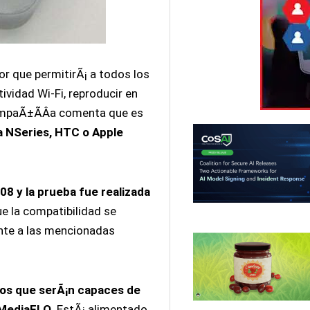
r que permitirÃ¡ a todos los
ividad Wi-Fi, reproducir en
compaÃ±Ã­Â­a comenta que es
a NSeries, HTC o Apple
8 y la prueba fue realizada
e la compatibilidad se
nte a las mencionadas
ivos que serÃ¡n capaces de
 MediaFLO
. EstÃ¡ alimentado