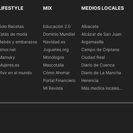
LIFESTYLE
MIX
MEDIOS LOCALES
Solo Recetas
Educación 2.0
Albacete
Estás de moda
Dominio Mundial
Alcázar de San Juan
Bebés y embarazos
Navidad.es
Argamasilla
Amor.net
Juguetes.org
Campo de Criptana
Mamuky
Monólogos
Ciudad Real
Mujeres.es
Mascotalia
Diario de Cuenca
Vivir en el mundo
Cómo Ahorrar
Diario de La Mancha
Portal Financiero
Herencia
Mi Revista
Más medios locales...