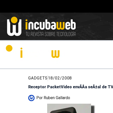
Ir
al
contenido
GADGETS
18/02/2008
Receptor PacketVideo envÃ­Â­a seÃ±al de TV 
Por
Ruben Gallardo