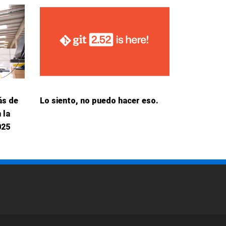
ás de
Lo siento, no puedo hacer eso.
 la
025