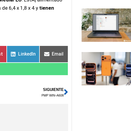
 de 6,4 x 1,8 x 4 y
tienen
st
LinkedIn
Email
SIGUIENTE
Siguiente
PMP WIN-A608