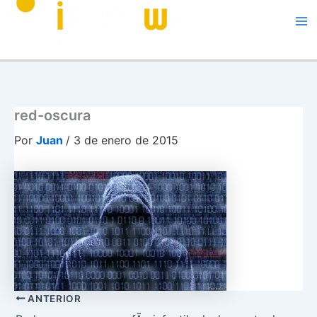
Me
red-oscura
Por
Juan
/
3 de enero de 2015
ANTERIOR