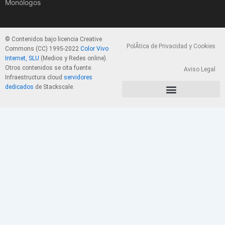
Monólogos
© Contenidos bajo licencia Creative
PolÃ­tica de Privacidad y Cookies
Commons (CC) 1995-2022
Color Vivo
Internet, SLU
(Medios y Redes online).
Otros contenidos se cita fuente.
Aviso Legal
Infraestructura cloud
servidores
dedicados
de Stackscale.
PolÃ­tica de Privacidad y Cookies