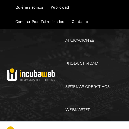
Ir
Quiénes somos
Publicidad
al
contenido
Comprar Post Patrocinados
Contacto
APLICACIONES
PRODUCTIVIDAD
SISTEMAS OPERATIVOS
WEBMASTER
Ma