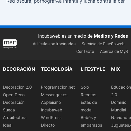
Red oscura, pornografÃ­a infantil y lucha contra la censu
Incubaweb es un medio de
Medios y Redes
Artículos patrocinados
Servicio de Diseño web
Contacto
Acerca de MyR
DECORACIÓN
TECNOLOGÍA
LIFESTYLE
MIX
Decoracion 2.0
Programacion.net
Solo
Educación
Open Deco
Messenger.es
Recetas
2.0
Decoración
Appleismo
Estás de
Dominio
Sueca
Incubaweb
moda
Mundial
Arquitectura
WordPress
Bebés y
Navidad.e
Ideal
Directo
embarazos
Juguetes.