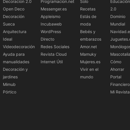
Decoracion 2.0
Programacion.net
Solo
Educación
Open Deco
Messenger.es
Recetas
2.0
Decoración
Appleismo
Estás de
Dominio
Sueca
Incubaweb
moda
Mundial
Arquitectura
WordPress
Bebés y
Navidad.e
Ideal
Directo
embarazos
Juguetes.
Videodecoración
Redes Sociales
Amor.net
Monólogo
Ayuda para
Revista Cloud
Mamuky
Mascotali
manualidades
Internet Útil
Mujeres.es
Cómo
Decoración y
Vivir en el
Ahorrar
jardines
mundo
Portal
Mimub
Financiero
Pórtico
Mi Revista