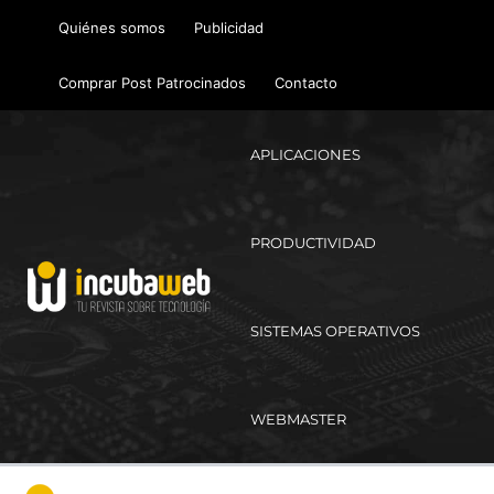
Ir
Quiénes somos
Publicidad
al
contenido
Comprar Post Patrocinados
Contacto
APLICACIONES
PRODUCTIVIDAD
SISTEMAS OPERATIVOS
WEBMASTER
Ma