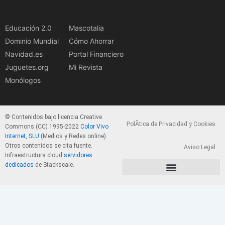
Educación 2.0
Mascotalia
Dominio Mundial
Cómo Ahorrar
Navidad.es
Portal Financiero
Juguetes.org
Mi Revista
Monólogos
© Contenidos bajo licencia Creative
PolÃ­tica de Privacidad y Cookies
Commons (CC) 1995-2022
Color Vivo
Internet, SLU
(Medios y Redes online).
Otros contenidos se cita fuente.
Aviso Legal
Infraestructura cloud
servidores
dedicados
de Stackscale.
PolÃ­tica de Privacidad y Cookies