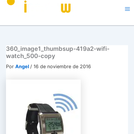
Me
360_image1_thumbsup-419a2-wifi-
watch_500-copy
Por
Angel
/
16 de noviembre de 2016