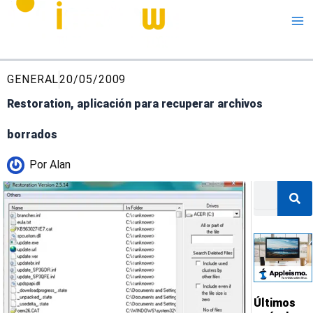
Me
GENERAL
20/05/2009
Restoration, aplicación para recuperar archivos
borrados
Por
Alan
Buscar
Últimos