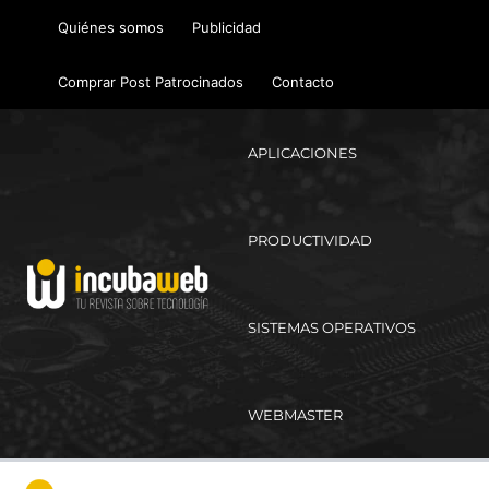
Ir
Quiénes somos
Publicidad
al
contenido
Comprar Post Patrocinados
Contacto
APLICACIONES
PRODUCTIVIDAD
SISTEMAS OPERATIVOS
WEBMASTER
Ma