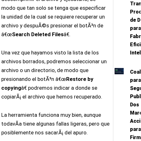
Tra
modo que tan solo se tenga que especificar
Prod
la unidad de la cual se requiere recuperar un
de 
archivo y despuÃ©s presionar el botÃ³n de
para
â€œ
Search Deleted Files
â€.
Fabr
Efic
Una vez que hayamos visto la lista de los
Inte
archivos borrados, podremos seleccionar un
archivo o un directorio, de modo que
Coal
presionando el botÃ³n â€œ
Restore by
para
copying
â€ podremos indicar a donde se
Seg
copiarÃ¡ el archivo que hemos recuperado.
Publ
Dos
Mar
La herramienta funciona muy bien, aunque
Acci
todavÃ­a tiene algunas fallas ligeras, pero que
para
posiblemente nos sacarÃ¡ del apuro.
Fir