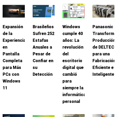
Expansión
Brasileños
Windows
Panasonic
de la
Sufren 252
cumple 40
Transforma
Experiencia
Estafas
años: La
Producción
en
Anuales a
revolución
de DELTEC
Pantalla
Pesar de
del
para una
Completa
Confiar en
escritorio
Fabricación
para Más
su
digital que
Eficiente e
PCs con
Detección
cambió
Inteligente
Windows
para
11
siempre la
informática
personal