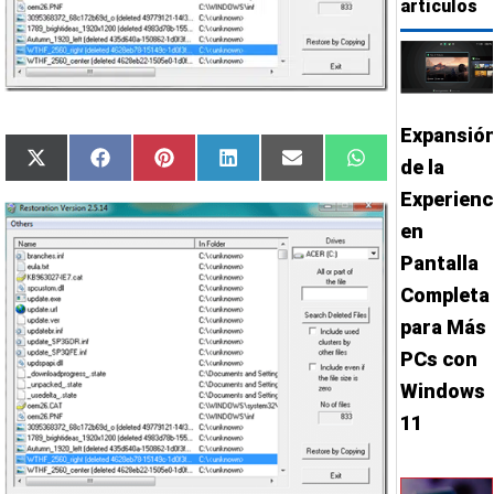
artículos
Expansió
Compartir
Compartir
Compartir
Compartir
Compartir
Compartir
X
Facebook
Pinterest
LinkedIn
Email
WhatsApp
de la
en
en
en
en
en
en
(Twitter)
Experienc
en
Pantalla
Completa
para Más
PCs con
Windows
11