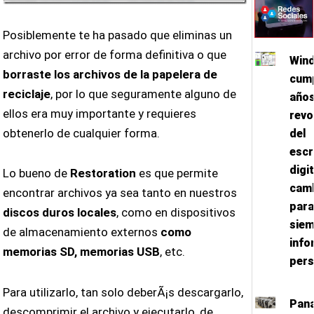
Posiblemente te ha pasado que eliminas un
archivo por error de forma definitiva o que
Win
borraste los archivos de la papelera de
cump
reciclaje
, por lo que seguramente alguno de
años
ellos era muy importante y requieres
revo
obtenerlo de cualquier forma.
del
escr
digi
Lo bueno de
Restoration
es que permite
cam
encontrar archivos ya sea tanto en nuestros
para
discos duros locales
, como en dispositivos
siem
de almacenamiento externos
como
info
memorias SD, memorias USB
, etc.
pers
Para utilizarlo, tan solo deberÃ¡s descargarlo,
Pana
descomprimir el archivo y ejecutarlo, de