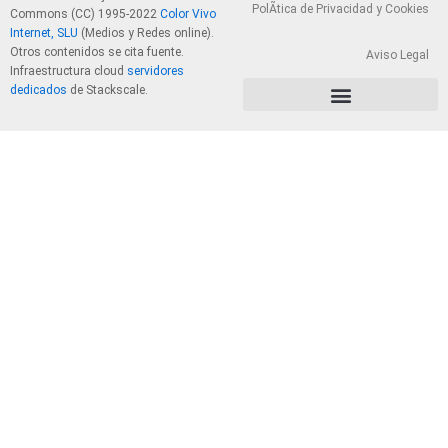
PolÃ­tica de Privacidad y Cookies
Commons (CC) 1995-2022
Color Vivo
Internet, SLU
(Medios y Redes online).
Otros contenidos se cita fuente.
Aviso Legal
Infraestructura cloud
servidores
dedicados
de Stackscale.
PolÃ­tica de Privacidad y Cookies