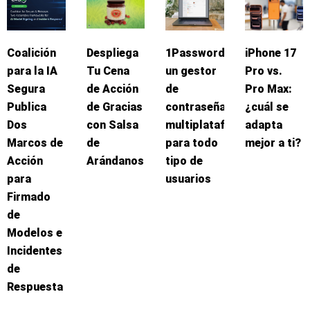
Coalición
Despliega
1Password:
iPhone 17
para la IA
Tu Cena
un gestor
Pro vs.
Segura
de Acción
de
Pro Max:
Publica
de Gracias
contraseñas
¿cuál se
Dos
con Salsa
multiplataforma
adapta
Marcos de
de
para todo
mejor a ti?
Acción
Arándanos
tipo de
para
usuarios
Firmado
de
Modelos e
Incidentes
de
Respuesta