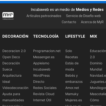
Incubaweb es un medio de
Medios y Redes
Artículos patrocinados
Servicio de Diseño web
Contacto
Acerca de MyR
DECORACIÓN
TECNOLOGÍA
LIFESTYLE
MIX
Decoracion 2.0
Programacion.net
Solo
Educación
Open Deco
Messenger.es
Recetas
2.0
Decoración
Appleismo
Estás de
Dominio
Sueca
Incubaweb
moda
Mundial
Arquitectura
WordPress
Bebés y
Navidad.e
Ideal
Directo
embarazos
Juguetes.
Videodecoración
Redes Sociales
Amor.net
Monólogo
Ayuda para
Revista Cloud
Mamuky
Mascotali
manualidades
Internet Útil
Mujeres.es
Cómo