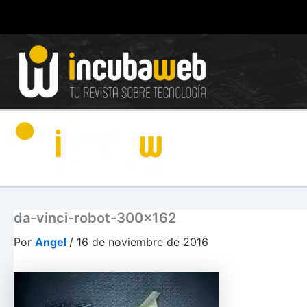
Ir
al
contenido
da-vinci-robot-300×162
Por
Angel
/
16 de noviembre de 2016