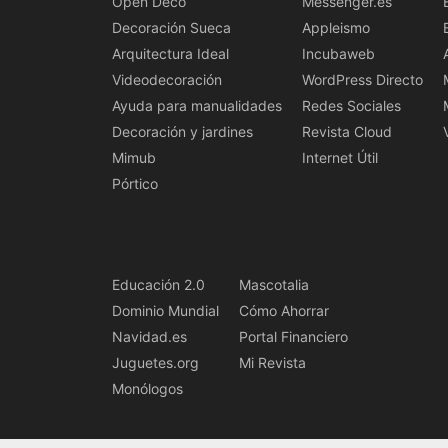
Open Deco
Messenger.es
Decoración Sueca
Appleismo
Arquitectura Ideal
Incubaweb
Videodecoración
WordPress Directo
Ayuda para manualidades
Redes Sociales
Decoración y jardines
Revista Cloud
Mimub
Internet Útil
Pórtico
Educación 2.0
Mascotalia
Dominio Mundial
Cómo Ahorrar
Navidad.es
Portal Financiero
Juguetes.org
Mi Revista
Monólogos