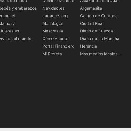
Estás de moda
Dominio Mundial
Alcázar de San Juan
Bebés y embarazos
Navidad.es
Argamasilla
Amor.net
Juguetes.org
Campo de Criptana
Mamuky
Monólogos
Ciudad Real
Mujeres.es
Mascotalia
Diario de Cuenca
Vivir en el mundo
Cómo Ahorrar
Diario de La Mancha
Portal Financiero
Herencia
Mi Revista
Más medios locales...