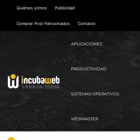
Ir
Quiénes somos
Publicidad
al
contenido
Comprar Post Patrocinados
Contacto
APLICACIONES
PRODUCTIVIDAD
SISTEMAS OPERATIVOS
WEBMASTER
Ma