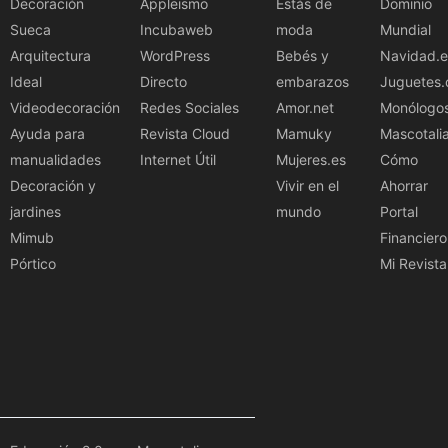
Decoración
Appleismo
Estás de
Dominio
Sueca
Incubaweb
moda
Mundial
Arquitectura
WordPress
Bebés y
Navidad.e
Ideal
Directo
embarazos
Juguetes.
Videodecoración
Redes Sociales
Amor.net
Monólogo
Ayuda para
Revista Cloud
Mamuky
Mascotali
manualidades
Internet Útil
Mujeres.es
Cómo
Decoración y
Vivir en el
Ahorrar
jardines
mundo
Portal
Mimub
Financiero
Pórtico
Mi Revista