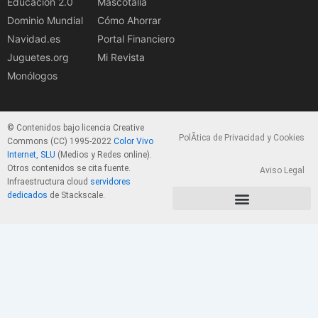
Educación 2.0
Mascotalia
Dominio Mundial
Cómo Ahorrar
Navidad.es
Portal Financiero
Juguetes.org
Mi Revista
Monólogos
© Contenidos bajo licencia Creative
PolÃ­tica de Privacidad y Cookies
Commons (CC) 1995-2022
Color Vivo
Internet, SLU
(Medios y Redes online).
Otros contenidos se cita fuente.
Aviso Legal
Infraestructura cloud
servidores
dedicados
de Stackscale.
PolÃ­tica de Privacidad y Cookies