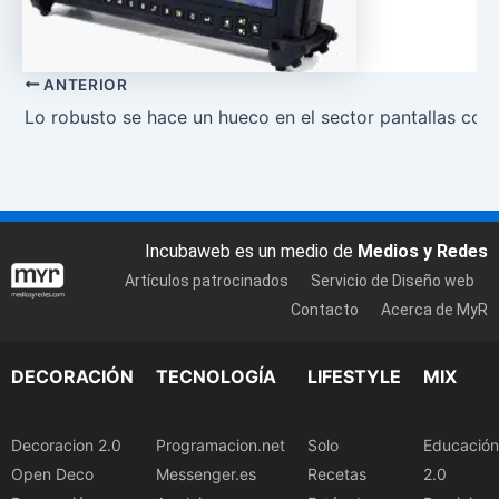
ANTERIOR
Lo robusto se hace un hueco en el sector pantallas c
Incubaweb es un medio de
Medios y Redes
Artículos patrocinados
Servicio de Diseño web
Contacto
Acerca de MyR
DECORACIÓN
TECNOLOGÍA
LIFESTYLE
MIX
Decoracion 2.0
Programacion.net
Solo
Educación
Open Deco
Messenger.es
Recetas
2.0