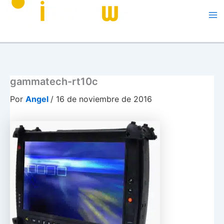
Me
gammatech-rt10c
Por
Angel
/
16 de noviembre de 2016