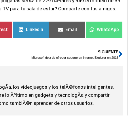
2 pulgadas serÃ­a de 229 dÃ³lares y 649 el modelo de 55
u TV para tu sala de estar? Comparte con tus amigos.
rest
LinkedIn
Email
WhatsApp
SIGUIENTE
Si
Microsoft deja de ofrecer soporte en Internet Explorer en 2016
ogÃ­a, los videojuegos y los telÃ©fonos inteligentes.
e lo Ãºltimo en gadgets y tecnologÃ­a y compartir
omo tambiÃ©n aprender de otros usuarios.