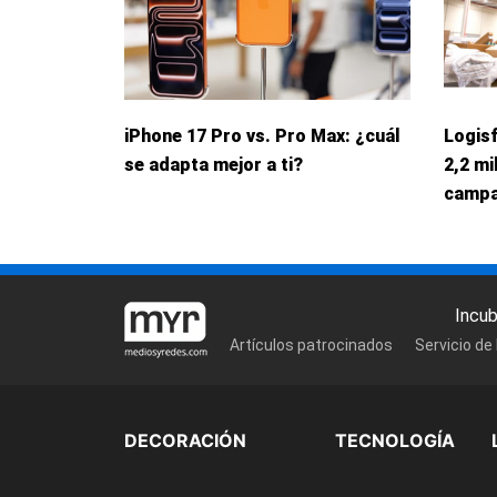
iPhone 17 Pro vs. Pro Max: ¿cuál
Logis
se adapta mejor a ti?
2,2 mi
campa
Incu
Artículos patrocinados
Servicio de
DECORACIÓN
TECNOLOGÍA