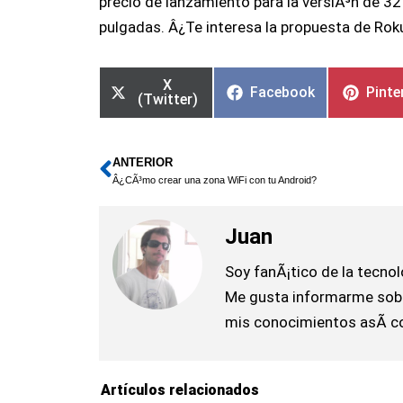
precio de lanzamiento para la versiÃ³n de 3
pulgadas. Â¿Te interesa la propuesta de Rok
X
Facebook
Pinte
(Twitter)
ANTERIOR
Ant
Â¿CÃ³mo crear una zona WiFi con tu Android?
Juan
Soy fanÃ¡tico de la tecnol
Me gusta informarme sobr
mis conocimientos asÃ­ c
Artículos relacionados