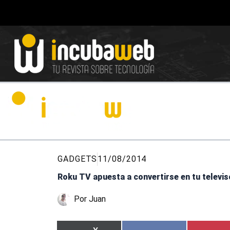
Ir
al
contenido
GADGETS
11/08/2014
Roku TV apuesta a convertirse en tu televis
Por
Juan
Compartir
Compartir
Compartir
Compartir
Compa
Compa
en
en
en
en
en
en