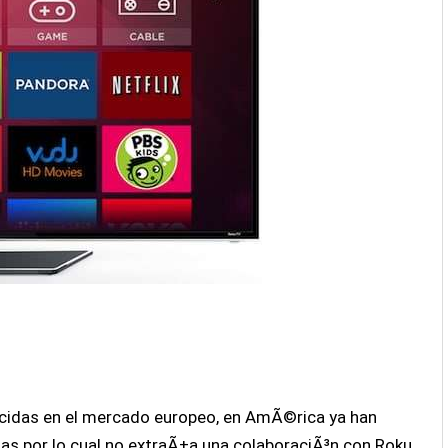
cidas en el mercado europeo, en AmÃ©rica ya han
tas por lo cual no extraÃ±a una colaboraciÃ³n con Roku