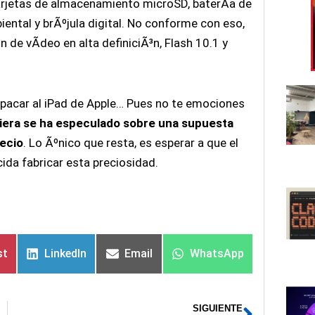
arjetas de almacenamiento microSD, baterÃ­a de
ental y brÃºjula digital. No conforme con eso,
n de vÃ­deo en alta definiciÃ³n, Flash 10.1 y
opacar al iPad de Apple… Pues no te emociones
uiera se ha especulado sobre una supuesta
ecio
. Lo Ãºnico que resta, es esperar a que el
da fabricar esta preciosidad.
st
LinkedIn
Email
WhatsApp
SIGUIENTE