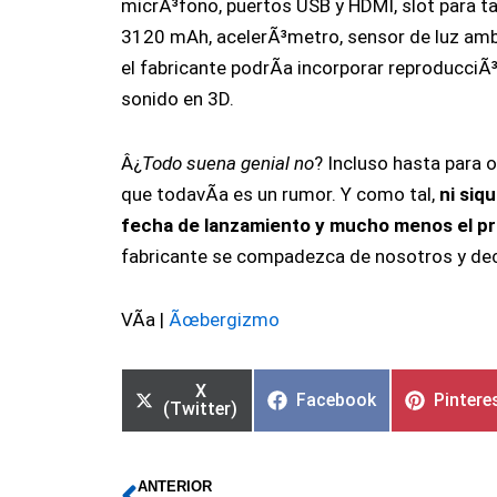
micrÃ³fono, puertos USB y HDMI, slot para t
3120 mAh, acelerÃ³metro, sensor de luz ambi
el fabricante podrÃ­a incorporar reproducciÃ³
sonido en 3D.
Â¿
Todo suena genial no
? Incluso hasta para 
que todavÃ­a es un rumor. Y como tal,
ni siq
fecha de lanzamiento y mucho menos el pr
fabricante se compadezca de nosotros y deci
VÃ­a |
Ãœbergizmo
X
Facebook
Pintere
(Twitter)
ANTERIOR