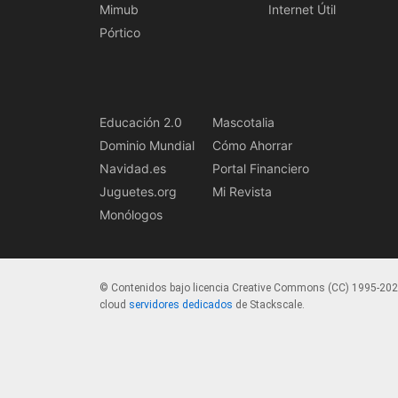
Mimub
Internet Útil
Pórtico
Educación 2.0
Mascotalia
Dominio Mundial
Cómo Ahorrar
Navidad.es
Portal Financiero
Juguetes.org
Mi Revista
Monólogos
© Contenidos bajo licencia Creative Commons (CC) 1995-20
cloud
servidores dedicados
de Stackscale.