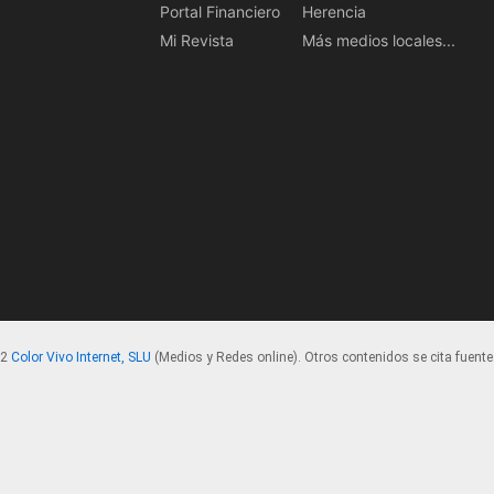
Portal Financiero
Herencia
Mi Revista
Más medios locales...
22
Color Vivo Internet, SLU
(Medios y Redes online). Otros contenidos se cita fuente.