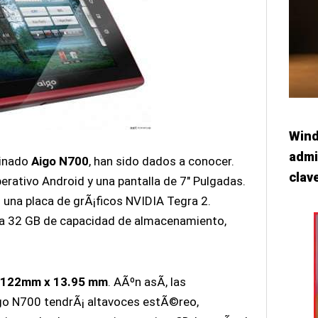
Wind
admi
minado
Aigo N700
, han sido dados a conocer.
clav
perativo Android y una pantalla de 7″ Pulgadas.
n una placa de grÃ¡ficos NVIDIA Tegra 2.
a 32 GB de capacidad de almacenamiento,
 122mm x 13.95 mm
. AÃºn asÃ­, las
igo N700 tendrÃ¡ altavoces estÃ©reo,