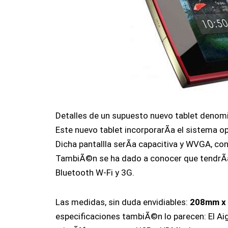
Detalles de un supuesto nuevo tablet deno
Este nuevo tablet incorporarÃ­a el sistema o
Dicha pantallla serÃ­a capacitiva y WVGA, co
TambiÃ©n se ha dado a conocer que tendrÃ­
Bluetooth W-Fi y 3G.
Las medidas, sin duda envidiables:
208mm x
especificaciones tambiÃ©n lo parecen: El A