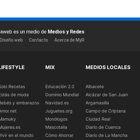
baweb es un medio de
Medios y Redes
 Diseño web
Contacto
Acerca de MyR
LIFESTYLE
MIX
MEDIOS LOCALES
Solo Recetas
Educación 2.0
Albacete
Estás de moda
Dominio Mundial
Alcázar de San Juan
Bebés y embarazos
Navidad.es
Argamasilla
Amor.net
Juguetes.org
Campo de Criptana
Mamuky
Monólogos
Ciudad Real
Mujeres.es
Mascotalia
Diario de Cuenca
Vivir en el mundo
Cómo Ahorrar
Diario de La Mancha