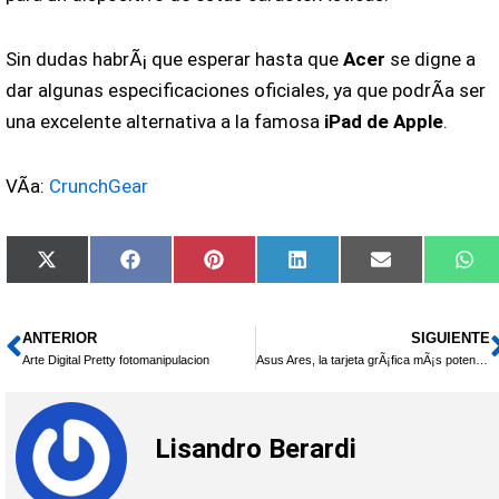
Sin dudas habrÃ¡ que esperar hasta que
Acer
se digne a
dar algunas especificaciones oficiales, ya que podrÃ­a ser
una excelente alternativa a la famosa
iPad de Apple
.
VÃ­a:
CrunchGear
Compartir
Compartir
Compartir
Compartir
Compartir
Co
X
Facebook
Pinterest
LinkedIn
Email
Wh
en
en
en
en
en
en
(Twitter)
ANTERIOR
SIGUIENTE
Ant
Arte Digital Pretty fotomanipulacion
Asus Ares, la tarjeta grÃ¡fica mÃ¡s potente de todas
Lisandro Berardi