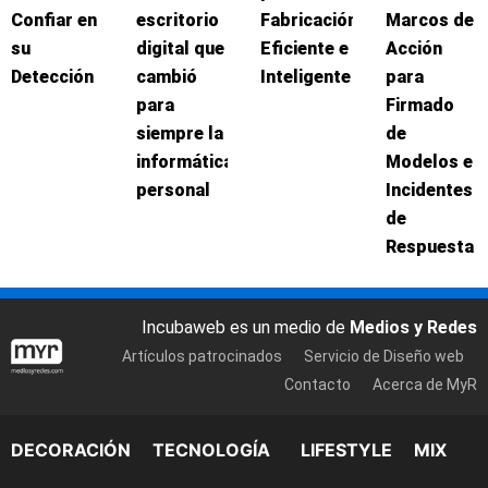
Confiar en
escritorio
Fabricación
Marcos de
su
digital que
Eficiente e
Acción
Detección
cambió
Inteligente
para
para
Firmado
siempre la
de
informática
Modelos e
personal
Incidentes
de
Respuesta
Incubaweb es un medio de
Medios y Redes
Artículos patrocinados
Servicio de Diseño web
Contacto
Acerca de MyR
DECORACIÓN
TECNOLOGÍA
LIFESTYLE
MIX