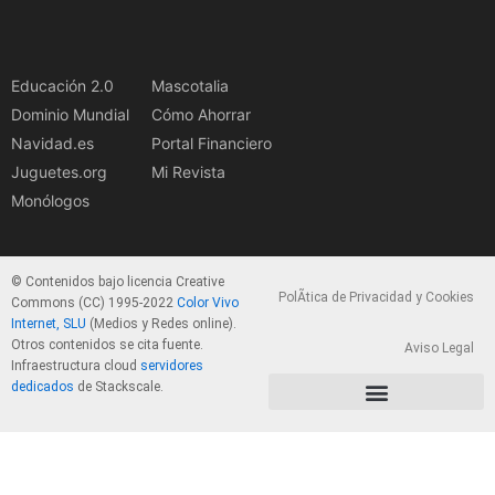
Educación 2.0
Mascotalia
Dominio Mundial
Cómo Ahorrar
Navidad.es
Portal Financiero
Juguetes.org
Mi Revista
Monólogos
© Contenidos bajo licencia Creative
PolÃ­tica de Privacidad y Cookies
Commons (CC) 1995-2022
Color Vivo
Internet, SLU
(Medios y Redes online).
Otros contenidos se cita fuente.
Aviso Legal
Infraestructura cloud
servidores
dedicados
de Stackscale.
PolÃ­tica de Privacidad y Cookies