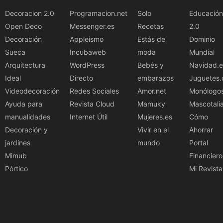
Decoracion 2.0
Programacion.net
Solo
Educación
Open Deco
Messenger.es
Recetas
2.0
Decoración
Appleismo
Estás de
Dominio
Sueca
Incubaweb
moda
Mundial
Arquitectura
WordPress
Bebés y
Navidad.e
Ideal
Directo
embarazos
Juguetes.
Videodecoración
Redes Sociales
Amor.net
Monólogo
Ayuda para
Revista Cloud
Mamuky
Mascotali
manualidades
Internet Útil
Mujeres.es
Cómo
Decoración y
Vivir en el
Ahorrar
jardines
mundo
Portal
Mimub
Financiero
Pórtico
Mi Revista