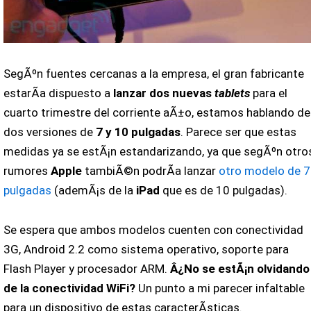
SegÃºn fuentes cercanas a la empresa, el gran fabricante
estarÃ­a dispuesto a
lanzar dos nuevas
tablets
para el
cuarto trimestre del corriente aÃ±o, estamos hablando de
dos versiones de
7 y 10 pulgadas
. Parece ser que estas
medidas ya se estÃ¡n estandarizando, ya que segÃºn otro
rumores
Apple
tambiÃ©n podrÃ­a lanzar
otro modelo de 7
pulgadas
(ademÃ¡s de la
iPad
que es de 10 pulgadas).
Se espera que ambos modelos cuenten con conectividad
3G, Android 2.2 como sistema operativo, soporte para
Flash Player y procesador ARM.
Â¿No se estÃ¡n olvidando
de la conectividad WiFi?
Un punto a mi parecer infaltable
para un dispositivo de estas caracterÃ­sticas.