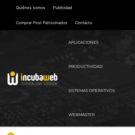
Ir
Quiénes somos
Publicidad
al
contenido
Comprar Post Patrocinados
Contacto
APLICACIONES
PRODUCTIVIDAD
SISTEMAS OPERATIVOS
WEBMASTER
Ma