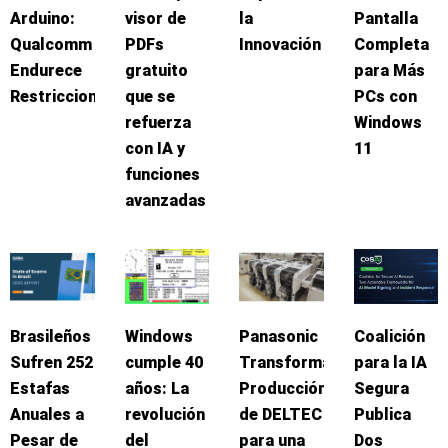
Arduino:
visor de
la
Pantalla
Qualcomm
PDFs
Innovación
Completa
Endurece
gratuito
para Más
Restricciones
que se
PCs con
refuerza
Windows
con IA y
11
funciones
avanzadas
Brasileños
Windows
Panasonic
Coalición
Sufren 252
cumple 40
Transforma
para la IA
Estafas
años: La
Producción
Segura
Anuales a
revolución
de DELTEC
Publica
Pesar de
del
para una
Dos