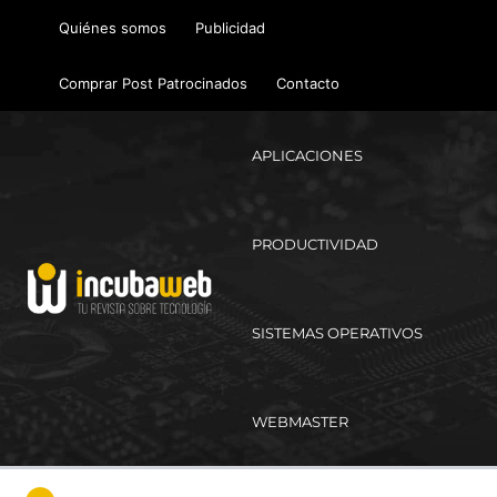
Ir
Quiénes somos
Publicidad
al
contenido
Comprar Post Patrocinados
Contacto
APLICACIONES
PRODUCTIVIDAD
SISTEMAS OPERATIVOS
WEBMASTER
Ma