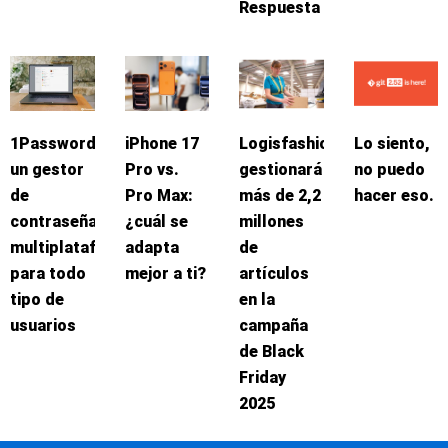
Respuesta
1Password:
iPhone 17
Logisfashion
Lo siento,
un gestor
Pro vs.
gestionará
no puedo
de
Pro Max:
más de 2,2
hacer eso.
contraseñas
¿cuál se
millones
multiplataforma
adapta
de
para todo
mejor a ti?
artículos
tipo de
en la
usuarios
campaña
de Black
Friday
2025