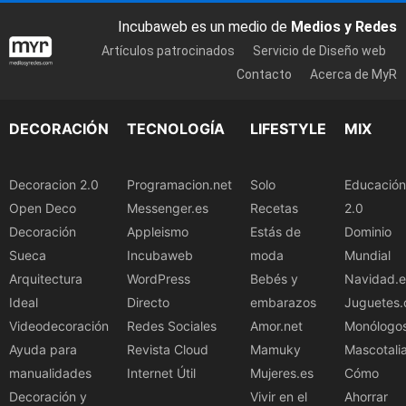
Incubaweb es un medio de
Medios y Redes
Artículos patrocinados
Servicio de Diseño web
Contacto
Acerca de MyR
DECORACIÓN
TECNOLOGÍA
LIFESTYLE
MIX
Decoracion 2.0
Programacion.net
Solo
Educación
Open Deco
Messenger.es
Recetas
2.0
Decoración
Appleismo
Estás de
Dominio
Sueca
Incubaweb
moda
Mundial
Arquitectura
WordPress
Bebés y
Navidad.e
Ideal
Directo
embarazos
Juguetes.
Videodecoración
Redes Sociales
Amor.net
Monólogo
Ayuda para
Revista Cloud
Mamuky
Mascotali
manualidades
Internet Útil
Mujeres.es
Cómo
Decoración y
Vivir en el
Ahorrar