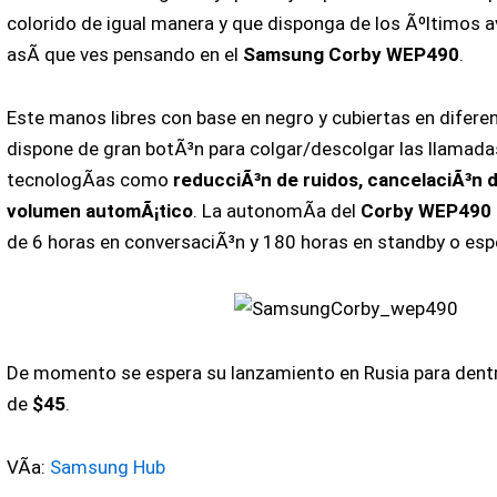
colorido de igual manera y que disponga de los Ãºltimos 
asÃ­ que ves pensando en el
Samsung Corby WEP490
.
Este manos libres con base en negro y cubiertas en diferen
dispone de gran botÃ³n para colgar/descolgar las llamada
tecnologÃ­as como
reducciÃ³n de ruidos, cancelaciÃ³n d
volumen automÃ¡tico
. La autonomÃ­a del
Corby WEP490
de 6 horas en conversaciÃ³n y 180 horas en standby o esp
De momento se espera su lanzamiento en Rusia para dentr
de
$45
.
VÃ­a:
Samsung Hub