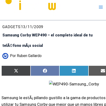
Me
GADGETS
13/11/2009
Samsung Corby WEP490 – el completo ideal de tu
telÃ©fono mÃ¡s social
Por
Ruben Gallardo
Compartir
Compartir
Compartir
X
Facebook
LinkedIn
en
en
en
(Twitter)
Samsung le estÃ¡ pillando gustillo a la gama de productos
utilizar tu Samsung Corby que mejor que un manos libres