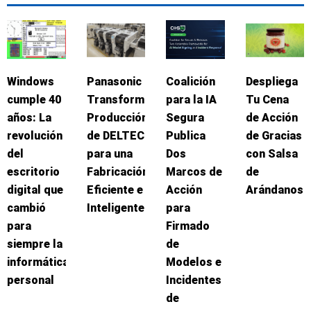
Windows
Panasonic
Coalición
Despliega
cumple 40
Transforma
para la IA
Tu Cena
años: La
Producción
Segura
de Acción
revolución
de DELTEC
Publica
de Gracias
del
para una
Dos
con Salsa
escritorio
Fabricación
Marcos de
de
digital que
Eficiente e
Acción
Arándanos
cambió
Inteligente
para
para
Firmado
siempre la
de
informática
Modelos e
personal
Incidentes
de