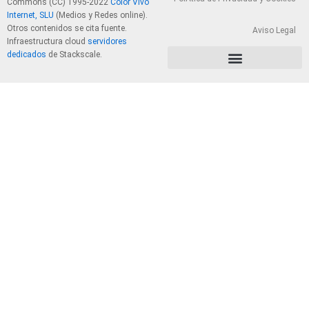
Commons (CC) 1995-2022
Color Vivo
Internet, SLU
(Medios y Redes online).
Otros contenidos se cita fuente.
Aviso Legal
Infraestructura cloud
servidores
dedicados
de Stackscale.
PolÃ­tica de Privacidad y Cookies