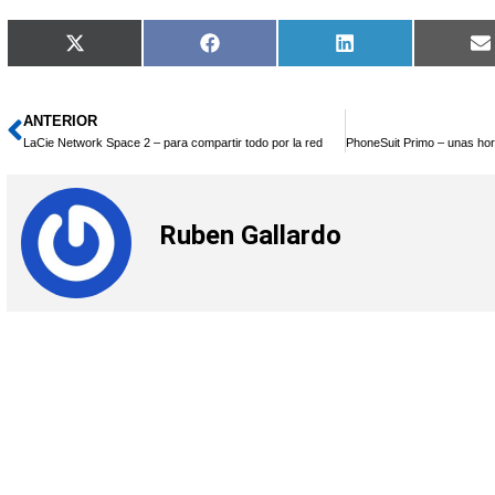
Compartir
Compartir
Compartir
X
Facebook
LinkedIn
en
en
en
(Twitter)
ANTERIOR
Ant
LaCie Network Space 2 – para compartir todo por la red
Ruben Gallardo