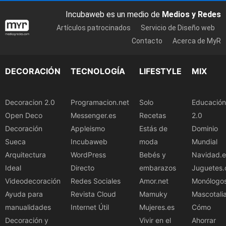
Incubaweb es un medio de
Medios y Redes
Artículos patrocinados
Servicio de Diseño web
Contacto
Acerca de MyR
DECORACIÓN
TECNOLOGÍA
LIFESTYLE
MIX
Decoracion 2.0
Programacion.net
Solo
Educación
Open Deco
Messenger.es
Recetas
2.0
Decoración
Appleismo
Estás de
Dominio
Sueca
Incubaweb
moda
Mundial
Arquitectura
WordPress
Bebés y
Navidad.e
Ideal
Directo
embarazos
Juguetes.
Videodecoración
Redes Sociales
Amor.net
Monólogo
Ayuda para
Revista Cloud
Mamuky
Mascotali
manualidades
Internet Útil
Mujeres.es
Cómo
Decoración y
Vivir en el
Ahorrar