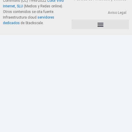
Commons (CC) 1995-2022
Color Vivo
Internet, SLU
(Medios y Redes online).
Otros contenidos se cita fuente.
Aviso Legal
Infraestructura cloud
servidores
dedicados
de Stackscale.
PolÃ­tica de Privacidad y Cookies