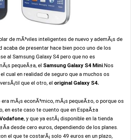
lar de mÃ³viles inteligentes de nuevo y ademÃ¡s de
ad acaba de presentar hace bien poco uno de los
ase al Samsung Galaxy S4 pero que no es
 mÃ¡s pequeÃ±a, el
Samsung Galaxy S4 Mini
.Nos
l cual en realidad de seguro que a muchos os
rsÃ¡til que el otro, el
original Galaxy S4.
rque era mÃ¡s econÃ³mico, mÃ¡s pequeÃ±o, o porque os
o, en este caso te cuento que en EspaÃ±a
 Vodafone
, y que ya estÃ¡ disponible en la tienda
Ã±Ã­a desde cero euros, dependiendo de los planes.
on el que te costarÃ¡ solo 49 euros en un plazo,