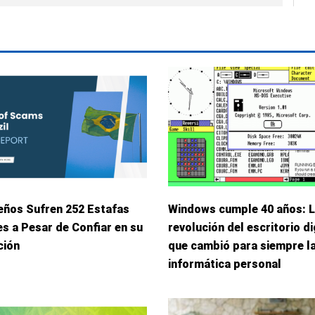
eños Sufren 252 Estafas
Windows cumple 40 años: 
s a Pesar de Confiar en su
revolución del escritorio di
ción
que cambió para siempre l
informática personal