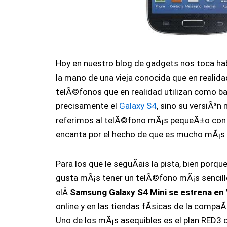
Hoy en nuestro blog de gadgets nos toca hab
la mano de una vieja conocida que en realid
telÃ©fonos que en realidad utilizan como b
precisamente el
Galaxy S4
, sino su versiÃ³n
referimos al telÃ©fono mÃ¡s pequeÃ±o con e
encanta por el hecho de que es mucho mÃ¡s ve
Para los que le seguÃ­ais la pista, bien po
gusta mÃ¡s tener un telÃ©fono mÃ¡s sencill
elÂ
Samsung Galaxy S4 Mini se estrena en
online y en las tiendas fÃ­sicas de la compa
Uno de los mÃ¡s asequibles es el plan RED3 c