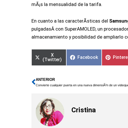
mÃ¡s la mensualidad de la tarifa.
En cuanto a las caracterÃ­sticas del
Samsung
pulgadasÂ con SuperAMOLED, un procesador
almacenamiento y posibilidad de ampliarlo 
X
Facebook
Pinter
(Twitter)
ANTERIOR
Ant
Convierte cualquier puerta en una nueva dimensiÃ³n de un videoj
Cristina