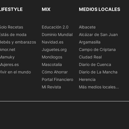
LIFESTYLE
MIX
MEDIOS LOCALES
Solo Recetas
Educación 2.0
Albacete
Estás de moda
Dominio Mundial
Alcázar de San Juan
Bebés y embarazos
Navidad.es
Argamasilla
Amor.net
Juguetes.org
Campo de Criptana
Mamuky
Monólogos
Ciudad Real
Mujeres.es
Mascotalia
Diario de Cuenca
Vivir en el mundo
Cómo Ahorrar
Diario de La Mancha
Portal Financiero
Herencia
Mi Revista
Más medios locales...