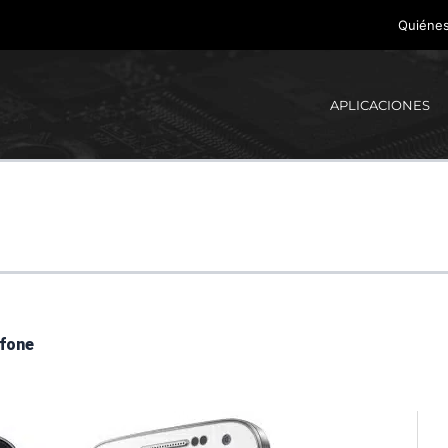
Quiéne
APLICACIONES
afone