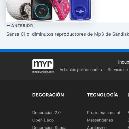
ANTERIOR
Sansa Clip: diminutos reproductores de Mp3 de Sandis
Incu
Artículos patrocinados
Servicio de
DECORACIÓN
TECNOLOGÍA
Decoracion 2.0
Programacion.net
Open Deco
Messenger.es
Decoración Sueca
Appleismo