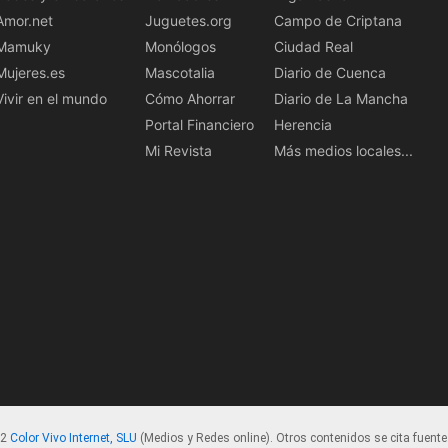
Amor.net
Juguetes.org
Campo de Criptana
Mamuky
Monólogos
Ciudad Real
Mujeres.es
Mascotalia
Diario de Cuenca
Vivir en el mundo
Cómo Ahorrar
Diario de La Mancha
Portal Financiero
Herencia
Mi Revista
Más medios locales...
22
Color Vivo Internet, SLU
(Medios y Redes online). Otros contenidos se cita fuente.