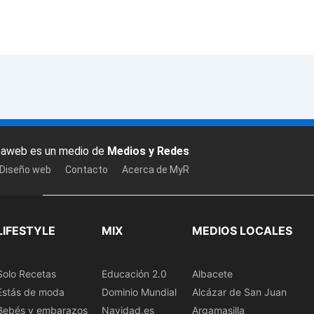
k
baweb es un medio de
Medios y Redes
 Diseño web
Contacto
Acerca de MyR
LIFESTYLE
MIX
MEDIOS LOCALES
Solo Recetas
Educación 2.0
Albacete
Estás de moda
Dominio Mundial
Alcázar de San Juan
Bebés y embarazos
Navidad.es
Argamasilla