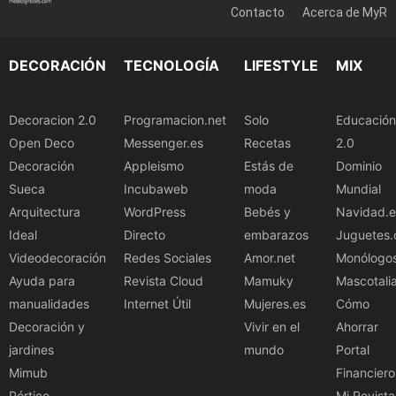
Contacto
Acerca de MyR
DECORACIÓN
TECNOLOGÍA
LIFESTYLE
MIX
Decoracion 2.0
Programacion.net
Solo
Educación
Open Deco
Messenger.es
Recetas
2.0
Decoración
Appleismo
Estás de
Dominio
Sueca
Incubaweb
moda
Mundial
Arquitectura
WordPress
Bebés y
Navidad.e
Ideal
Directo
embarazos
Juguetes.
Videodecoración
Redes Sociales
Amor.net
Monólogo
Ayuda para
Revista Cloud
Mamuky
Mascotali
manualidades
Internet Útil
Mujeres.es
Cómo
Decoración y
Vivir en el
Ahorrar
jardines
mundo
Portal
Mimub
Financiero
Pórtico
Mi Revista