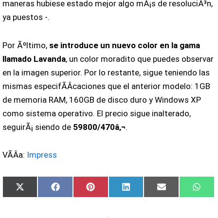
maneras hubiese estado mejor algo mÃ¡s de resoluciÃ³n,
ya puestos -.
Por Ãºltimo,
se introduce un nuevo color en la gama
llamado Lavanda
, un color moradito que puedes observar
en la imagen superior. Por lo restante, sigue teniendo las
mismas especifÃ­Â­caciones que el anterior modelo: 1GB
de memoria RAM, 160GB de disco duro y Windows XP
como sistema operativo. El precio sigue inalterado,
seguirÃ¡ siendo de
59800/470â‚¬
.
VÃ­Â­a:
Impress
Compartir
Compartir
Compartir
Compartir
Compartir
Comp
X
Facebook
Pinterest
LinkedIn
Email
Wha
en
en
en
en
en
en
(Twitter)