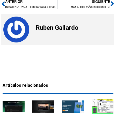
ANTERIOR
SIGUIENTE
Ant
S
Buffalo HD-PXU2 – con carcasa a prueba de golpes
Haz tu blog mÃ¡s inteligente (2)
Ruben Gallardo
Artículos relacionados