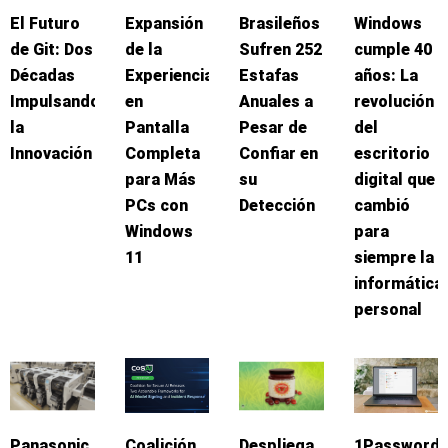
El Futuro
Expansión
Brasileños
Windows
de Git: Dos
de la
Sufren 252
cumple 40
Décadas
Experiencia
Estafas
años: La
Impulsando
en
Anuales a
revolución
la
Pantalla
Pesar de
del
Innovación
Completa
Confiar en
escritorio
para Más
su
digital que
PCs con
Detección
cambió
Windows
para
11
siempre la
informática
personal
Panasonic
Coalición
Despliega
1Password: