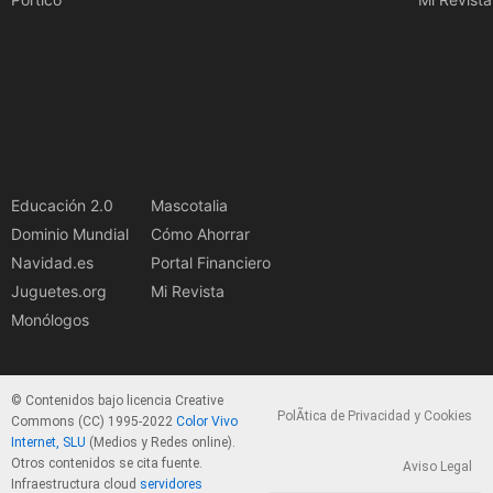
Educación 2.0
Mascotalia
Dominio Mundial
Cómo Ahorrar
Navidad.es
Portal Financiero
Juguetes.org
Mi Revista
Monólogos
© Contenidos bajo licencia Creative
PolÃ­tica de Privacidad y Cookies
Commons (CC) 1995-2022
Color Vivo
Internet, SLU
(Medios y Redes online).
Otros contenidos se cita fuente.
Aviso Legal
Infraestructura cloud
servidores