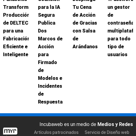
Transforma
para la IA
Tu Cena
un gestor
Producción
Segura
de Acción
de
de DELTEC
Publica
de Gracias
contraseña
para una
Dos
con Salsa
multiplataf
Fabricación
Marcos de
de
para todo
Eficiente e
Acción
Arándanos
tipo de
Inteligente
para
usuarios
Firmado
de
Modelos e
Incidentes
de
Respuesta
Incubaweb es un medio de
Medios y Redes
Artículos patrocinados
Servicio de Diseño web