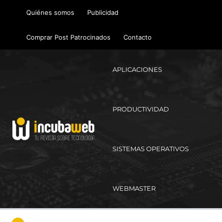
Ir
Quiénes somos
Publicidad
al
contenido
Comprar Post Patrocinados
Contacto
APLICACIONES
PRODUCTIVIDAD
SISTEMAS OPERATIVOS
WEBMASTER
Ma