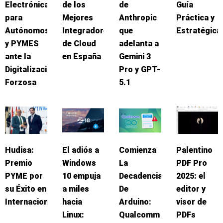
Electrónica
de los
de
Guía
para
Mejores
Anthropic
Práctica y
Autónomos
Integradores
que
Estratégica
y PYMES
de Cloud
adelanta a
ante la
en España
Gemini 3
Digitalización
Pro y GPT-
Forzosa
5.1
Hudisa:
El adiós a
Comienza
Palentino
Premio
Windows
La
PDF Pro
PYME por
10 empuja
Decadencia
2025: el
su Éxito en
a miles
De
editor y
Internacionalización
hacia
Arduino:
visor de
Linux:
Qualcomm
PDFs