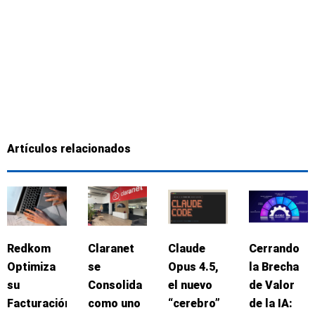
Artículos relacionados
Redkom
Claranet
Claude
Cerrando
Optimiza
se
Opus 4.5,
la Brecha
su
Consolida
el nuevo
de Valor
Facturación
como uno
“cerebro”
de la IA: