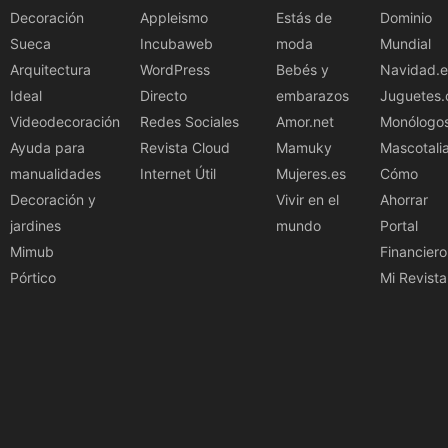
Decoración
Appleismo
Estás de
Dominio
Sueca
Incubaweb
moda
Mundial
Arquitectura
WordPress
Bebés y
Navidad.e
Ideal
Directo
embarazos
Juguetes.
Videodecoración
Redes Sociales
Amor.net
Monólogo
Ayuda para
Revista Cloud
Mamuky
Mascotali
manualidades
Internet Útil
Mujeres.es
Cómo
Decoración y
Vivir en el
Ahorrar
jardines
mundo
Portal
Mimub
Financiero
Pórtico
Mi Revista