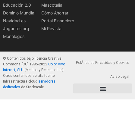
Educación 2.0
Mascotalia
Dominio Mundial
Cómo Ahorrar
Navidad.es
Portal Financiero
Juguetes.org
Mi Revista
Monólogos
© Contenidos bajo licencia Creative
PolÃ­tica de Privacidad y Cookies
Commons (CC) 1995-2022
Color Vivo
Internet, SLU
(Medios y Redes online).
Otros contenidos se cita fuente.
Aviso Legal
Infraestructura cloud
servidores
dedicados
de Stackscale.
PolÃ­tica de Privacidad y Cookies