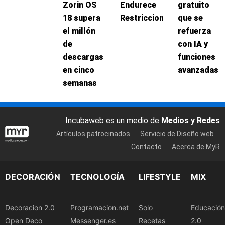
Zorin OS
Endurece
gratuito
18 supera
Restricciones
que se
el millón
refuerza
de
con IA y
descargas
funciones
en cinco
avanzadas
semanas
Incubaweb es un medio de
Medios y Redes
Artículos patrocinados
Servicio de Diseño web
Contacto
Acerca de MyR
DECORACIÓN
TECNOLOGÍA
LIFESTYLE
MIX
Decoracion 2.0
Programacion.net
Solo
Educación
Open Deco
Messenger.es
Recetas
2.0