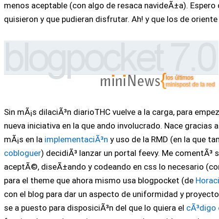
menos aceptable (con algo de resaca navideÃ±a). Espero
quisieron y que pudieran disfrutar. Ah! y que los de orient
Sin mÃ¡s dilaciÃ³n diarioTHC vuelve a la carga, para empe
nueva iniciativa en la que ando involucrado. Nace gracias 
mÃ¡s en la
implementaciÃ³n
y uso de la RMD (en la que 
cobloguer
) decidiÃ³ lanzar un portal feevy. Me comentÃ³ 
aceptÃ©, diseÃ±ando y codeando en css lo necesario (con
para el theme que ahora mismo usa blogpocket (de
Horaci
con el blog para dar un aspecto de uniformidad y proye
se a puesto para disposiciÃ³n del que lo quiera el
cÃ³digo 