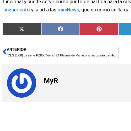
funcional y puede servir como punto de partida para la cre
lanzamiento
y la url a las
miniNews
, que es como se llama e
Compartir
Compartir
Compartir
X
Facebook
Pinterest
en
en
en
(Twitter)
ANTERIOR
Ant
[CES 2008] La serie PZ800 Viera HD Plasma de Panasonic incorpora certificaciÃ³n THX
MyR