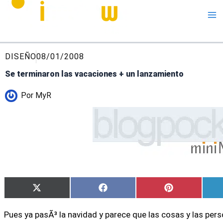
Me
DISEÑO
08/01/2008
Se terminaron las vacaciones + un lanzamiento
Por
MyR
Compartir
Compartir
Compartir
X
Facebook
Pinterest
en
en
en
(Twitter)
Pues ya pasÃ³ la navidad y parece que las cosas y las pe