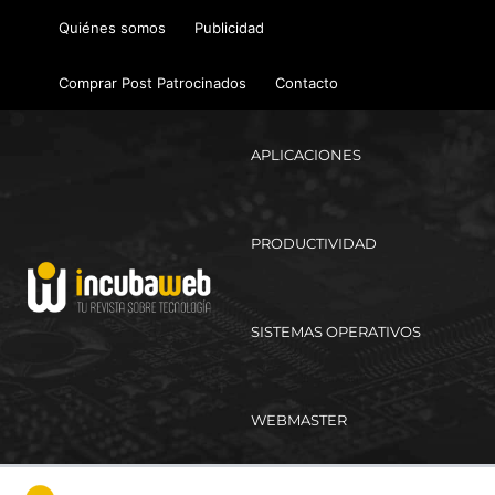
Ir
Quiénes somos
Publicidad
al
contenido
Comprar Post Patrocinados
Contacto
APLICACIONES
PRODUCTIVIDAD
SISTEMAS OPERATIVOS
WEBMASTER
Ma