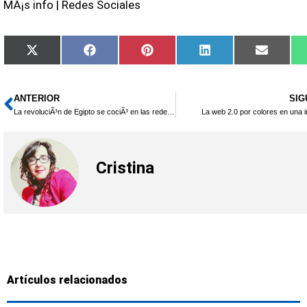
MÃ¡s info | Redes Sociales
Compartir
Compartir
Compartir
Compartir
Compar
X
Facebook
Pinterest
LinkedIn
Email
en
en
en
en
en
(Twitter)
ANTERIOR
SIG
Ant
La revoluciÃ³n de Egipto se cociÃ³ en las redes sociales
La web 2.0 por colores en una i
Cristina
Artículos relacionados