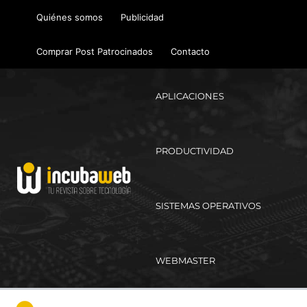
Ir
Quiénes somos
Publicidad
al
contenido
Comprar Post Patrocinados
Contacto
APLICACIONES
PRODUCTIVIDAD
SISTEMAS OPERATIVOS
WEBMASTER
Ma