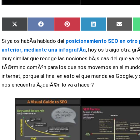
Compartir
Compartir
Compartir
Compartir
Compar
X
Facebook
Pinterest
LinkedIn
Email
en
en
en
en
en
(Twitter)
Si ya os habÃ­a hablado del
posicionamiento SEO en otro 
anterior, mediante una infografÃ­a
,
hoy os traigo otra grÃ
muy similar que recoge las nociones bÃ¡sicas del que ya e
tÃ©rmino comÃºn para los que nos movemos en el mund
internet, porque al final en esto el que manda es Google, y s
nos encuentra Â¿quiÃ©n lo va a hacer?