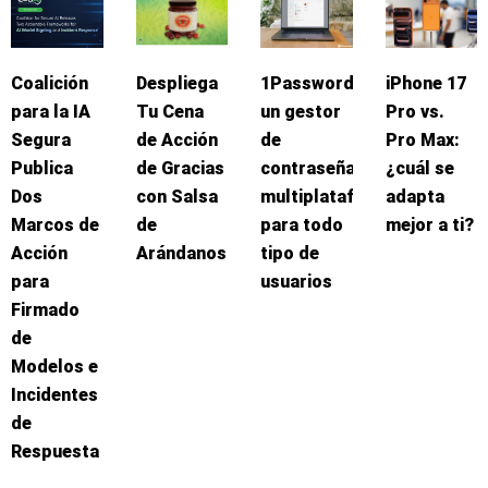
Coalición
Despliega
1Password:
iPhone 17
para la IA
Tu Cena
un gestor
Pro vs.
Segura
de Acción
de
Pro Max:
Publica
de Gracias
contraseñas
¿cuál se
Dos
con Salsa
multiplataforma
adapta
Marcos de
de
para todo
mejor a ti?
Acción
Arándanos
tipo de
para
usuarios
Firmado
de
Modelos e
Incidentes
de
Respuesta