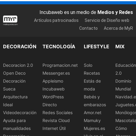
Incubaweb es un medio de
Medios y Redes
Artículos patrocinados
Servicio de Diseño web
Contacto
Acerca de MyR
DECORACIÓN
TECNOLOGÍA
LIFESTYLE
MIX
Decoracion 2.0
Programacion.net
Solo
Educación
Open Deco
Messenger.es
Recetas
2.0
Decoración
Appleismo
Estás de
Dominio
Sueca
Incubaweb
moda
Mundial
Arquitectura
WordPress
Bebés y
Navidad.e
Ideal
Directo
embarazos
Juguetes.
Videodecoración
Redes Sociales
Amor.net
Monólogo
Ayuda para
Revista Cloud
Mamuky
Mascotali
manualidades
Internet Útil
Mujeres.es
Cómo