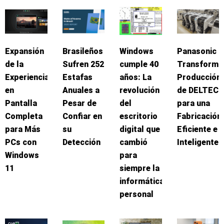
Expansión
Brasileños
Windows
Panasonic
de la
Sufren 252
cumple 40
Transforma
Experiencia
Estafas
años: La
Producción
en
Anuales a
revolución
de DELTEC
Pantalla
Pesar de
del
para una
Completa
Confiar en
escritorio
Fabricación
para Más
su
digital que
Eficiente e
PCs con
Detección
cambió
Inteligente
Windows
para
11
siempre la
informática
personal