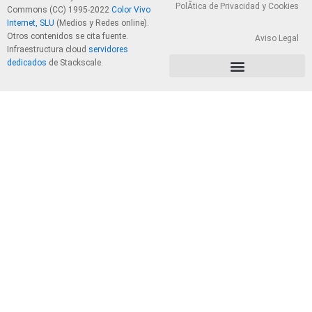
PolÃ­tica de Privacidad y Cookies
Commons (CC) 1995-2022
Color Vivo
Internet, SLU
(Medios y Redes online).
Otros contenidos se cita fuente.
Aviso Legal
Infraestructura cloud
servidores
dedicados
de Stackscale.
PolÃ­tica de Privacidad y Cookies