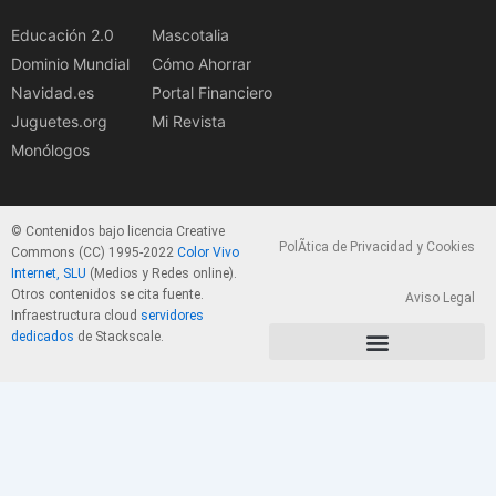
Educación 2.0
Mascotalia
Dominio Mundial
Cómo Ahorrar
Navidad.es
Portal Financiero
Juguetes.org
Mi Revista
Monólogos
© Contenidos bajo licencia Creative
PolÃ­tica de Privacidad y Cookies
Commons (CC) 1995-2022
Color Vivo
Internet, SLU
(Medios y Redes online).
Otros contenidos se cita fuente.
Aviso Legal
Infraestructura cloud
servidores
dedicados
de Stackscale.
PolÃ­tica de Privacidad y Cookies