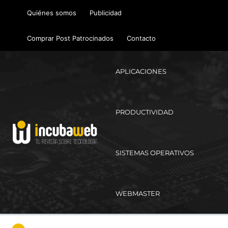
Ir
Quiénes somos
Publicidad
al
contenido
Comprar Post Patrocinados
Contacto
APLICACIONES
PRODUCTIVIDAD
SISTEMAS OPERATIVOS
WEBMASTER
Ma