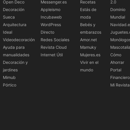
Open Deco
Messenger.es
Recetas
2.0
Decoración
Appleismo
Estás de
Dominio
Sueca
Incubaweb
moda
Mundial
Arquitectura
WordPress
Bebés y
Navidad.e
Ideal
Directo
embarazos
Juguetes.
Videodecoración
Redes Sociales
Amor.net
Monólogo
Ayuda para
Revista Cloud
Mamuky
Mascotali
manualidades
Internet Útil
Mujeres.es
Cómo
Decoración y
Vivir en el
Ahorrar
jardines
mundo
Portal
Mimub
Financiero
Pórtico
Mi Revista