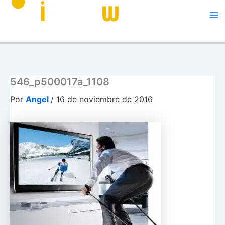
Me
546_p500017a_1108
Por
Angel
/
16 de noviembre de 2016