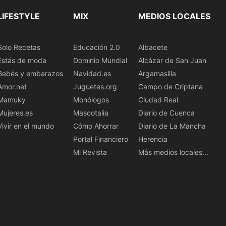
LIFESTYLE
MIX
MEDIOS LOCALES
Solo Recetas
Educación 2.0
Albacete
Estás de moda
Dominio Mundial
Alcázar de San Juan
Bebés y embarazos
Navidad.es
Argamasilla
Amor.net
Juguetes.org
Campo de Criptana
Mamuky
Monólogos
Ciudad Real
Mujeres.es
Mascotalia
Diario de Cuenca
Vivir en el mundo
Cómo Ahorrar
Diario de La Mancha
Portal Financiero
Herencia
Mi Revista
Más medios locales...