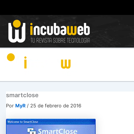
Ir
al
contenido
smartclose
Por
MyR
/
25 de febrero de 2016