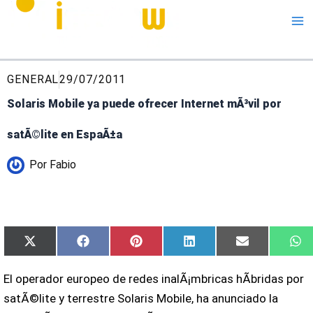
Me
GENERAL
29/07/2011
Solaris Mobile ya puede ofrecer Internet mÃ³vil por
satÃ©lite en EspaÃ±a
Por
Fabio
Compartir
Compartir
Compartir
Compartir
Compartir
Co
X
Facebook
Pinterest
LinkedIn
Email
W
en
en
en
en
en
en
(Twitter)
El operador europeo de redes inalÃ¡mbricas hÃ­bridas por
satÃ©lite y terrestre Solaris Mobile, ha anunciado la