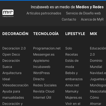
Incubaweb es un medio de
Medios y Redes
Artículos patrocinados
Servicio de Diseño web
Contacto
Acerca de MyR
DECORACIÓN
TECNOLOGÍA
LIFESTYLE
MIX
Decoracion 2.0
Programacion.net
Solo
Educación
Open Deco
Messenger.es
Recetas
2.0
Decoración
Appleismo
Estás de
Dominio
Sueca
Incubaweb
moda
Mundial
Arquitectura
WordPress
Bebés y
Navidad.e
Ideal
Directo
embarazos
Juguetes.
Videodecoración
Redes Sociales
Amor.net
Monólogo
Ayuda para
Revista Cloud
Mamuky
Mascotali
manualidades
Internet Útil
Mujeres.es
Cómo
Decoración y
Vivir en el
Ahorrar