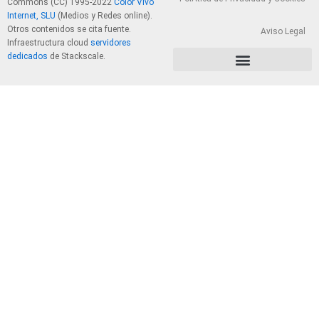
Commons (CC) 1995-2022
Color Vivo
Internet, SLU
(Medios y Redes online).
Otros contenidos se cita fuente.
Aviso Legal
Infraestructura cloud
servidores
dedicados
de Stackscale.
PolÃ­tica de Privacidad y Cookies