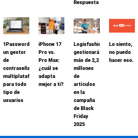
Respuesta
1Password:
iPhone 17
Logisfashion
Lo siento,
un gestor
Pro vs.
gestionará
no puedo
de
Pro Max:
más de 2,2
hacer eso.
contraseñas
¿cuál se
millones
multiplataforma
adapta
de
para todo
mejor a ti?
artículos
tipo de
en la
usuarios
campaña
de Black
Friday
2025