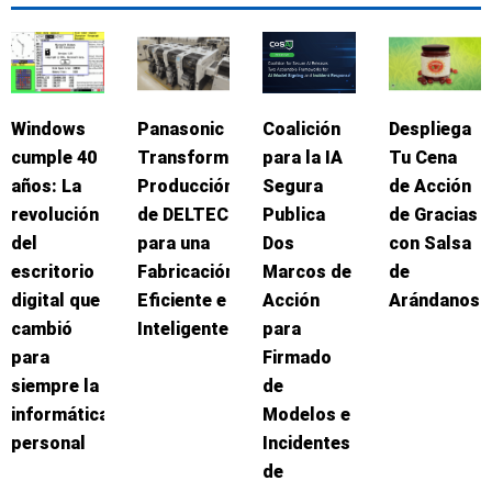
Windows
Panasonic
Coalición
Despliega
cumple 40
Transforma
para la IA
Tu Cena
años: La
Producción
Segura
de Acción
revolución
de DELTEC
Publica
de Gracias
del
para una
Dos
con Salsa
escritorio
Fabricación
Marcos de
de
digital que
Eficiente e
Acción
Arándanos
cambió
Inteligente
para
para
Firmado
siempre la
de
informática
Modelos e
personal
Incidentes
de