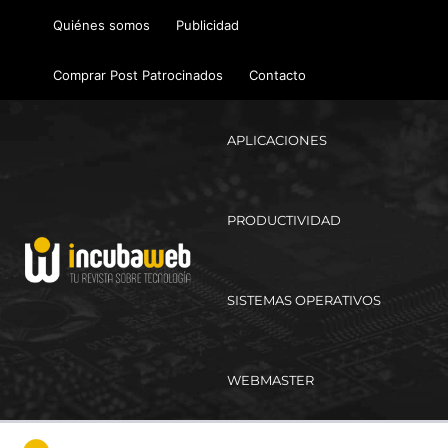
Ir
Quiénes somos
Publicidad
al
contenido
Comprar Post Patrocinados
Contacto
APLICACIONES
PRODUCTIVIDAD
SISTEMAS OPERATIVOS
WEBMASTER
Ma