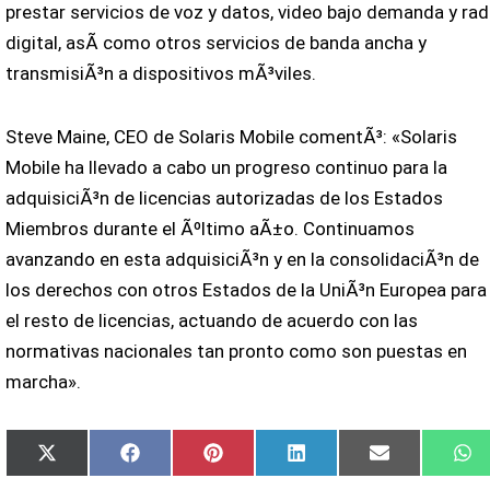
prestar servicios de voz y datos, video bajo demanda y rad
digital, asÃ­ como otros servicios de banda ancha y
transmisiÃ³n a dispositivos mÃ³viles.
Steve Maine, CEO de Solaris Mobile comentÃ³: «Solaris
Mobile ha llevado a cabo un progreso continuo para la
adquisiciÃ³n de licencias autorizadas de los Estados
Miembros durante el Ãºltimo aÃ±o. Continuamos
avanzando en esta adquisiciÃ³n y en la consolidaciÃ³n de
los derechos con otros Estados de la UniÃ³n Europea para
el resto de licencias, actuando de acuerdo con las
normativas nacionales tan pronto como son puestas en
marcha».
Compartir
Compartir
Compartir
Compartir
Compartir
Co
X
Facebook
Pinterest
LinkedIn
Email
W
en
en
en
en
en
en
(Twitter)