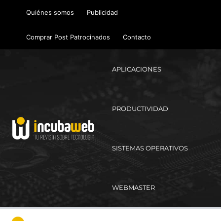
Ir
Quiénes somos
Publicidad
al
contenido
Comprar Post Patrocinados
Contacto
APLICACIONES
PRODUCTIVIDAD
SISTEMAS OPERATIVOS
WEBMASTER
Ma