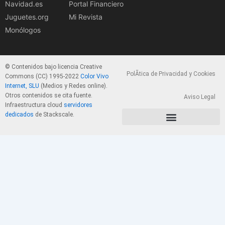
Navidad.es
Portal Financiero
Juguetes.org
Mi Revista
Monólogos
© Contenidos bajo licencia Creative
PolÃ­tica de Privacidad y Cookies
Commons (CC) 1995-2022
Color Vivo
Internet, SLU
(Medios y Redes online).
Otros contenidos se cita fuente.
Aviso Legal
Infraestructura cloud
servidores
dedicados
de Stackscale.
PolÃ­tica de Privacidad y Cookies