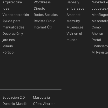
Arquitectura
WordPress
Bebés y
Navidad.e
Ideal
Directo
embarazos
Juguetes.
Videodecoración
Redes Sociales
Amor.net
Monólogo
Ayuda para
Revista Cloud
Mamuky
Mascotali
manualidades
Internet Útil
Mujeres.es
Cómo
Decoración y
Vivir en el
Ahorrar
jardines
mundo
Portal
Mimub
Financiero
Pórtico
Mi Revista
Educación 2.0
Mascotalia
Dominio Mundial
Cómo Ahorrar