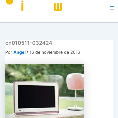
Me
cn010511-032424
Por
Angel
/
16 de noviembre de 2016