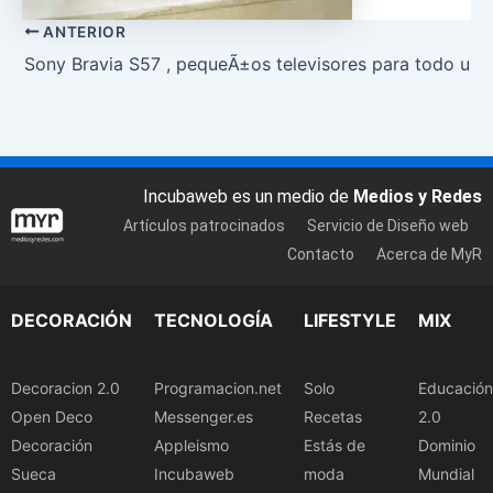
ANTERIOR
Sony Bravia S57 , pequeÃ±os televisores para todo uso
Incubaweb es un medio de
Medios y Redes
Artículos patrocinados
Servicio de Diseño web
Contacto
Acerca de MyR
DECORACIÓN
TECNOLOGÍA
LIFESTYLE
MIX
Decoracion 2.0
Programacion.net
Solo
Educación
Open Deco
Messenger.es
Recetas
2.0
Decoración
Appleismo
Estás de
Dominio
Sueca
Incubaweb
moda
Mundial