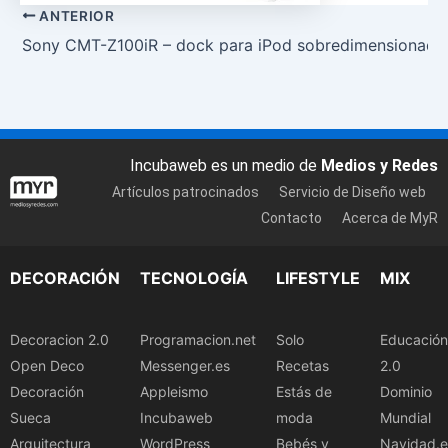
ANTERIOR
Sony CMT-Z100iR – dock para iPod sobredimensionado
Incubaweb es un medio de
Medios y Redes
Artículos patrocinados
Servicio de Diseño web
Contacto
Acerca de MyR
DECORACIÓN
TECNOLOGÍA
LIFESTYLE
MIX
Decoracion 2.0
Programacion.net
Solo
Educación
Open Deco
Messenger.es
Recetas
2.0
Decoración
Appleismo
Estás de
Dominio
Sueca
Incubaweb
moda
Mundial
Arquitectura
WordPress
Bebés y
Navidad.e