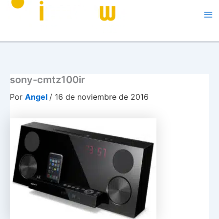
Me
sony-cmtz100ir
Por
Angel
/
16 de noviembre de 2016