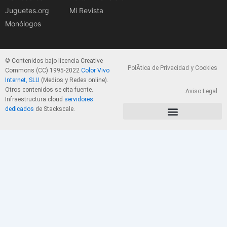
Juguetes.org
Mi Revista
Monólogos
© Contenidos bajo licencia Creative
PolÃ­tica de Privacidad y Cookies
Commons (CC) 1995-2022
Color Vivo
Internet, SLU
(Medios y Redes online).
Otros contenidos se cita fuente.
Aviso Legal
Infraestructura cloud
servidores
dedicados
de Stackscale.
PolÃ­tica de Privacidad y Cookies