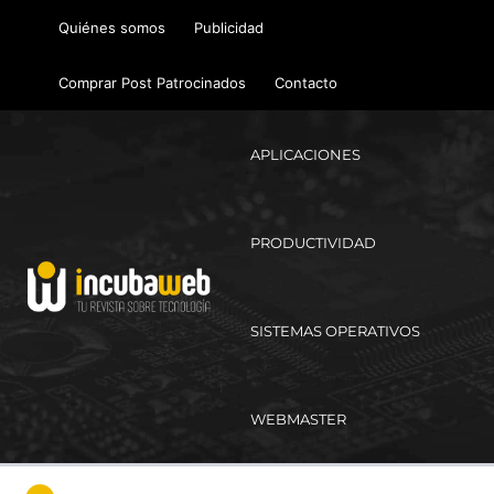
Ir
Quiénes somos
Publicidad
al
contenido
Comprar Post Patrocinados
Contacto
APLICACIONES
PRODUCTIVIDAD
SISTEMAS OPERATIVOS
WEBMASTER
Ma