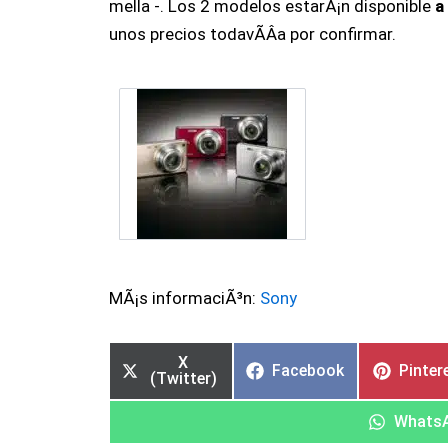
mella -. Los 2 modelos estarÃ¡n disponible
a
unos precios todavÃ­Â­a por confirmar.
MÃ¡s informaciÃ³n:
Sony
X
Facebook
Pinter
(Twitter)
Whats