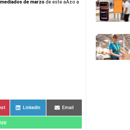
 mediados de marzo
de este aÃ±o a
est
LinkedIn
Email
App