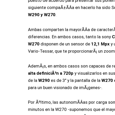
puesto de acuerdo para presentar sus ponen
siguiente compaÃ±Ã­Â­a en hacerlo ha sido
W290 y W270
.
Ambas comparten la mayorÃ­Â­a de caracterÃ­
diferencias. En ambos casos, tanto la sony
C
W270
disponen de un sensor de
12,1 Mpx
y 
Vario-Tessar, que te proporcionarÃ¡ un zoo
AdemÃ¡s, en ambos casos son capaces de re
alta definiciÃ³n a 720p
y visualizarlos en sus
de la
W290
es de 3″ y la pantalla de la
W270
e
para un buen visionado de imÃ¡genes-.
Por Ãºltimo, las autonomÃ­Â­as por carga so
minutos en la W270 -suponemos que el mayo