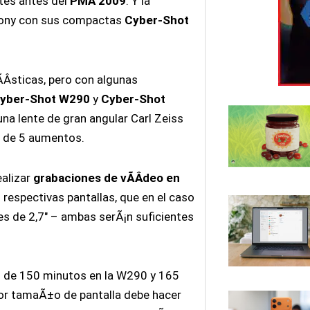
tes antes del
PMA 2009
. Y la
 Sony con sus compactas
Cyber-Shot
Â­sticas, pero con algunas
yber-Shot W290
y
Cyber-Shot
una lente de gran angular Carl Zeiss
m de 5 aumentos.
alizar
grabaciones de vÃ­Â­deo en
 respectivas pantallas, que en el caso
s de 2,7″ – ambas serÃ¡n suficientes
n de 150 minutos en la W290 y 165
r tamaÃ±o de pantalla debe hacer