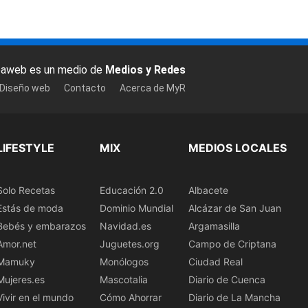
baweb es un medio de
Medios y Redes
 Diseño web
Contacto
Acerca de MyR
LIFESTYLE
MIX
MEDIOS LOCALES
Solo Recetas
Educación 2.0
Albacete
Estás de moda
Dominio Mundial
Alcázar de San Juan
Bebés y embarazos
Navidad.es
Argamasilla
Amor.net
Juguetes.org
Campo de Criptana
Mamuky
Monólogos
Ciudad Real
Mujeres.es
Mascotalia
Diario de Cuenca
Vivir en el mundo
Cómo Ahorrar
Diario de La Mancha