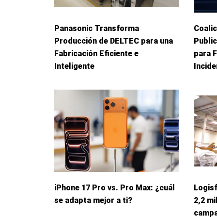
Panasonic Transforma
Coalic
Producción de DELTEC para una
Publi
Fabricación Eficiente e
para 
Inteligente
Incid
iPhone 17 Pro vs. Pro Max: ¿cuál
Logis
se adapta mejor a ti?
2,2 mi
campa