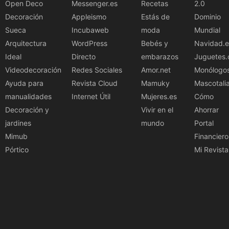
Open Deco
Messenger.es
Recetas
2.0
Decoración
Appleismo
Estás de
Dominio
Sueca
Incubaweb
moda
Mundial
Arquitectura
WordPress
Bebés y
Navidad.e
Ideal
Directo
embarazos
Juguetes.
Videodecoración
Redes Sociales
Amor.net
Monólogo
Ayuda para
Revista Cloud
Mamuky
Mascotali
manualidades
Internet Útil
Mujeres.es
Cómo
Decoración y
Vivir en el
Ahorrar
jardines
mundo
Portal
Mimub
Financiero
Pórtico
Mi Revista