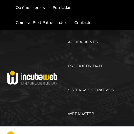
Ir
Quiénes somos
Publicidad
al
contenido
Comprar Post Patrocinados
Contacto
APLICACIONES
PRODUCTIVIDAD
SISTEMAS OPERATIVOS
WEBMASTER
Ma