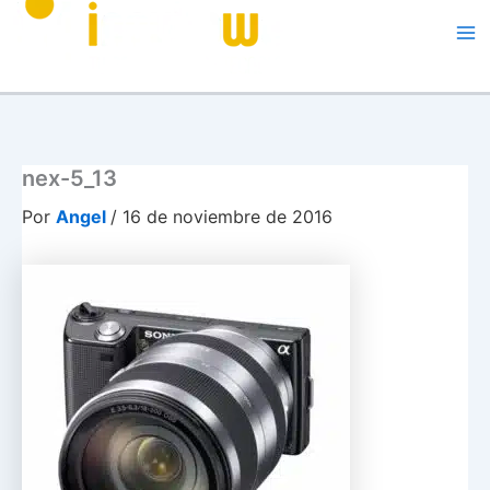
Me
nex-5_13
Por
Angel
/
16 de noviembre de 2016