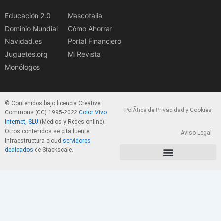
Educación 2.0
Mascotalia
Dominio Mundial
Cómo Ahorrar
Navidad.es
Portal Financiero
Juguetes.org
Mi Revista
Monólogos
© Contenidos bajo licencia Creative
PolÃ­tica de Privacidad y Cookies
Commons (CC) 1995-2022
Color Vivo
Internet, SLU
(Medios y Redes online).
Otros contenidos se cita fuente.
Aviso Legal
Infraestructura cloud
servidores
dedicados
de Stackscale.
PolÃ­tica de Privacidad y Cookies