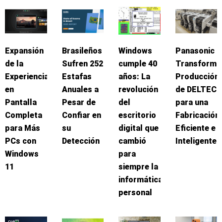
Expansión
Brasileños
Windows
Panasonic
de la
Sufren 252
cumple 40
Transforma
Experiencia
Estafas
años: La
Producción
en
Anuales a
revolución
de DELTEC
Pantalla
Pesar de
del
para una
Completa
Confiar en
escritorio
Fabricación
para Más
su
digital que
Eficiente e
PCs con
Detección
cambió
Inteligente
Windows
para
11
siempre la
informática
personal