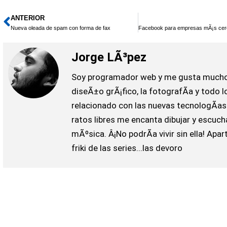
ANTERIOR
Ant
Nueva oleada de spam con forma de fax
Jorge LÃ³pez
Soy programador web y me gusta mucho
diseÃ±o grÃ¡fico, la fotografÃ­a y todo l
relacionado con las nuevas tecnologÃ­as
ratos libres me encanta dibujar y escuch
mÃºsica. Â¡No podrÃ­a vivir sin ella! Apar
friki de las series...las devoro