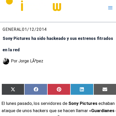
Me
GENERAL
01/12/2014
Sony Pictures ha sido hackeado y sus estrenos fitrados
en la red
Por
Jorge LÃ³pez
Compartir
Compartir
Compartir
Compartir
Comp
X
Facebook
Pinterest
LinkedIn
Emai
en
en
en
en
en
(Twitter)
El lunes pasado, los servidores de
Sony Pictures
echaban 
ataque de unos hackers que se hacen llamar «
Guardianes 