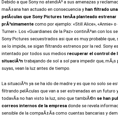
Debido a que Sony no atendiÃ³ a sus amenazas y reclamac
maÃ±ana han actuado en consecuencia y
han filtrado una
pelÃ­culas que Sony Pictures tenÃ­a planteado estrenar
prÃ³ximamente
como por ejemplo: «Still Alice», «Annie» o 
Turner». Los «Guardianes de la Paz» continÃºan con los se
Sony Pictures secuestrados asi que es muy probable que, 
se lo impide, se sigan filtrando estrenos por la red. Sony e
intentado por todos sus medios
recuperar el control de l
situaciÃ³n
trabajando de sol a sol para impedir que, mÃ¡s 
suyas, vean la luz antes de tiempo.
La situaciÃ³n ya se ha ido de madre y es que no solo se es
filtrando pelÃ­culas que van a ser estrenadas en un futuro 
todavÃ­a no han visto la luz, sino que tambiÃ©n
se han pu
correos internos de la empresa
donde se revela informa
sensible de la compaÃ±Ã­a como cuentas bancarias y dem