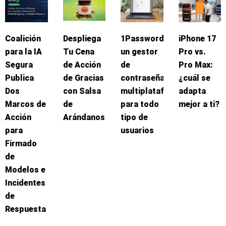
Coalición
Despliega
1Password:
iPhone 17
para la IA
Tu Cena
un gestor
Pro vs.
Segura
de Acción
de
Pro Max:
Publica
de Gracias
contraseñas
¿cuál se
Dos
con Salsa
multiplataforma
adapta
Marcos de
de
para todo
mejor a ti?
Acción
Arándanos
tipo de
para
usuarios
Firmado
de
Modelos e
Incidentes
de
Respuesta