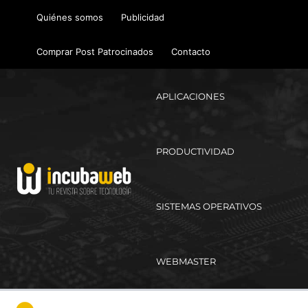
Ir
Quiénes somos
Publicidad
al
contenido
Comprar Post Patrocinados
Contacto
APLICACIONES
PRODUCTIVIDAD
SISTEMAS OPERATIVOS
WEBMASTER
Ma