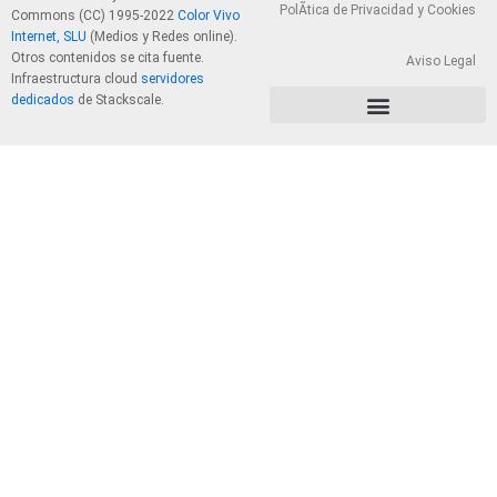
PolÃ­tica de Privacidad y Cookies
Commons (CC) 1995-2022
Color Vivo
Internet, SLU
(Medios y Redes online).
Otros contenidos se cita fuente.
Aviso Legal
Infraestructura cloud
servidores
dedicados
de Stackscale.
PolÃ­tica de Privacidad y Cookies