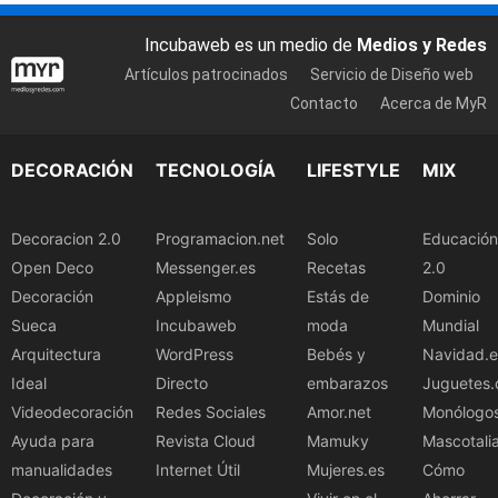
Incubaweb es un medio de
Medios y Redes
Artículos patrocinados
Servicio de Diseño web
Contacto
Acerca de MyR
DECORACIÓN
TECNOLOGÍA
LIFESTYLE
MIX
Decoracion 2.0
Programacion.net
Solo
Educación
Open Deco
Messenger.es
Recetas
2.0
Decoración
Appleismo
Estás de
Dominio
Sueca
Incubaweb
moda
Mundial
Arquitectura
WordPress
Bebés y
Navidad.e
Ideal
Directo
embarazos
Juguetes.
Videodecoración
Redes Sociales
Amor.net
Monólogo
Ayuda para
Revista Cloud
Mamuky
Mascotali
manualidades
Internet Útil
Mujeres.es
Cómo