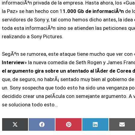
informaciÃ³n privada de la empresa. Hasta ahora, los «Gua
la Paz» se han hecho con 1
1.000 Gb de informaciÃ³n
de l
servidores de Sony y, tal como hemos dicho antes, la idea 
toda esta informaciÃ³n sino se atienden las peticiones qu
realizando a Sony Pictures.
SegÃºn se rumorea, este ataque tiene mucho que ver con 
Interview
» la nueva comedia de Seth Rogen y James Franc
el argumento gira sobre un atentado al lÃ­der de Corea 
que, de seguro, no habrÃ¡ sentado muy bien al gobierno d
un. Sony sospecha que todo esto ha sido una venganza po
decidido crear una pelÃ­cula con semejante argumento. A
se soluciona todo esto…
Compartir
Compartir
Compartir
Compartir
Comp
X
Facebook
Pinterest
LinkedIn
Emai
en
en
en
en
en
(Twitter)