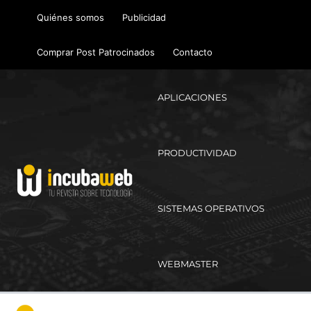
Ir
Quiénes somos
Publicidad
al
contenido
Comprar Post Patrocinados
Contacto
APLICACIONES
PRODUCTIVIDAD
SISTEMAS OPERATIVOS
WEBMASTER
Ma