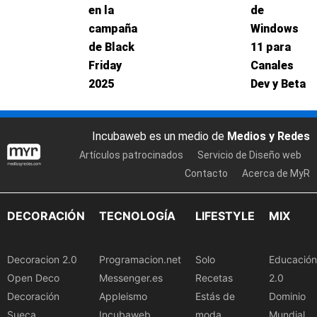
en la
de
campaña
Windows
de Black
11 para
Friday
Canales
2025
Dev y Beta
Incubaweb es un medio de
Medios y Redes
Artículos patrocinados
Servicio de Diseño web
Contacto
Acerca de MyR
DECORACIÓN
TECNOLOGÍA
LIFESTYLE
MIX
Decoracion 2.0
Programacion.net
Solo
Educación
Open Deco
Messenger.es
Recetas
2.0
Decoración
Appleismo
Estás de
Dominio
Sueca
Incubaweb
moda
Mundial