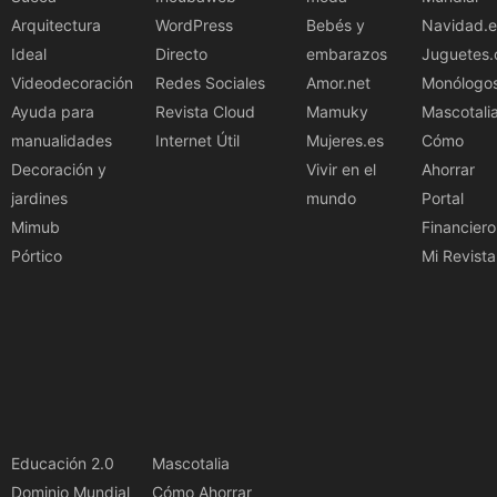
Arquitectura
WordPress
Bebés y
Navidad.e
Ideal
Directo
embarazos
Juguetes.
Videodecoración
Redes Sociales
Amor.net
Monólogo
Ayuda para
Revista Cloud
Mamuky
Mascotali
manualidades
Internet Útil
Mujeres.es
Cómo
Decoración y
Vivir en el
Ahorrar
jardines
mundo
Portal
Mimub
Financiero
Pórtico
Mi Revista
Educación 2.0
Mascotalia
Dominio Mundial
Cómo Ahorrar