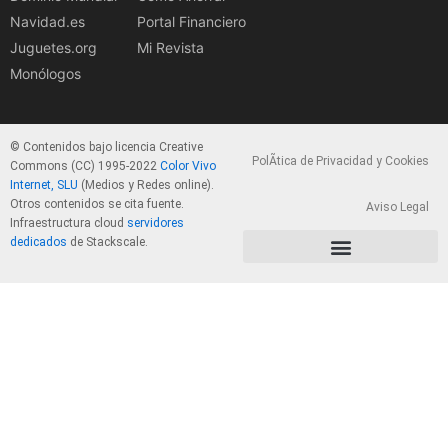
Navidad.es
Portal Financiero
Juguetes.org
Mi Revista
Monólogos
© Contenidos bajo licencia Creative
PolÃ­tica de Privacidad y Cookies
Commons (CC) 1995-2022
Color Vivo
Internet, SLU
(Medios y Redes online).
Otros contenidos se cita fuente.
Aviso Legal
Infraestructura cloud
servidores
dedicados
de Stackscale.
PolÃ­tica de Privacidad y Cookies