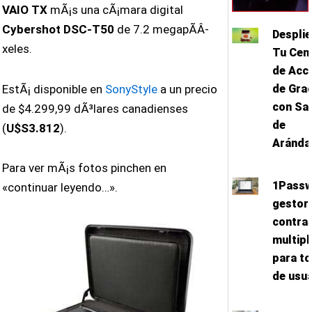
VAIO TX
mÃ¡s una cÃ¡mara digital
Cybershot DSC-T50
de 7.2 megapÃ­Â­
Despli
xeles.
Tu Cen
de Acc
EstÃ¡ disponible en
SonyStyle
a un precio
de Gra
con Sa
de $4.299,99 dÃ³lares canadienses
de
(
U$S3.812
).
Aránda
Para ver mÃ¡s fotos pinchen en
1Passw
«continuar leyendo…».
gestor
contra
multip
para to
de usua