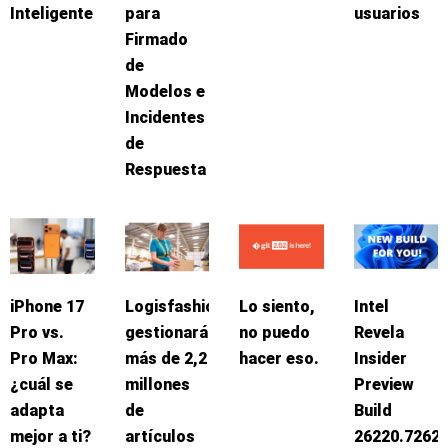
Inteligente
para
usuarios
Firmado
de
Modelos e
Incidentes
de
Respuesta
iPhone 17
Logisfashion
Lo siento,
Intel
Pro vs.
gestionará
no puedo
Revela
Pro Max:
más de 2,2
hacer eso.
Insider
¿cuál se
millones
Preview
adapta
de
Build
mejor a ti?
artículos
26220.7262