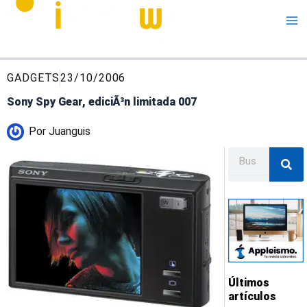
Me
GADGETS
23/10/2006
Sony Spy Gear, ediciÃ³n limitada 007
Por
Juanguis
Buscar
Últimos
artículos