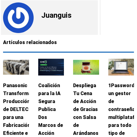
Juanguis
Artículos relacionados
Panasonic
Coalición
Despliega
1Password:
Transforma
para la IA
Tu Cena
un gestor
Producción
Segura
de Acción
de
de DELTEC
Publica
de Gracias
contraseña
para una
Dos
con Salsa
multiplataf
Fabricación
Marcos de
de
para todo
Eficiente e
Acción
Arándanos
tipo de