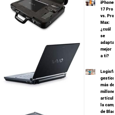
iPhone
17 Pro
vs. Pro
Max:
¿cuál
se
adapta
mejor
a ti?
Logisf
gestio
más de
millone
artícul
la cam
de Bla