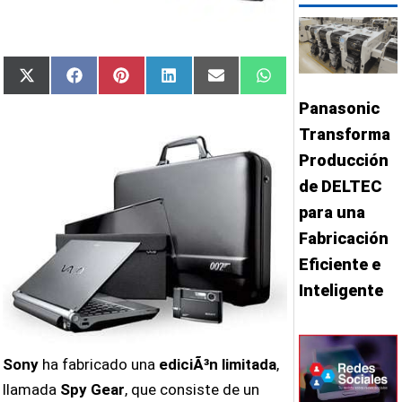
Compartir
Compartir
Compartir
Compartir
Compartir
Compartir
X
Facebook
Pinterest
LinkedIn
Email
WhatsApp
en
en
en
en
en
en
(Twitter)
Panasonic
Transforma
Producción
de DELTEC
para una
Fabricación
Eficiente e
Inteligente
Sony
ha fabricado una
ediciÃ³n limitada
,
llamada
Spy Gear
, que consiste de un