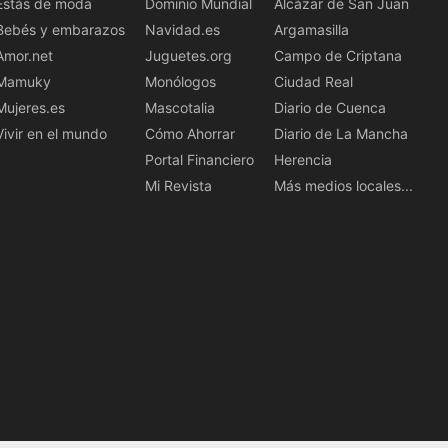
Estás de moda
Dominio Mundial
Alcázar de San Juan
Bebés y embarazos
Navidad.es
Argamasilla
Amor.net
Juguetes.org
Campo de Criptana
Mamuky
Monólogos
Ciudad Real
Mujeres.es
Mascotalia
Diario de Cuenca
Vivir en el mundo
Cómo Ahorrar
Diario de La Mancha
Portal Financiero
Herencia
Mi Revista
Más medios locales...