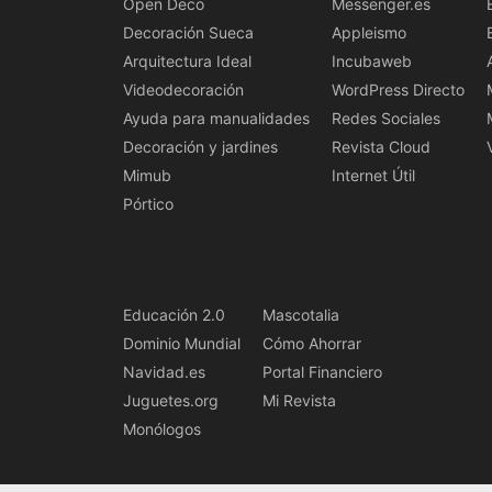
Open Deco
Messenger.es
Decoración Sueca
Appleismo
Arquitectura Ideal
Incubaweb
Videodecoración
WordPress Directo
Ayuda para manualidades
Redes Sociales
Decoración y jardines
Revista Cloud
Mimub
Internet Útil
Pórtico
Educación 2.0
Mascotalia
Dominio Mundial
Cómo Ahorrar
Navidad.es
Portal Financiero
Juguetes.org
Mi Revista
Monólogos