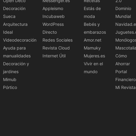
Open Deco
Messenger.es
Recetas
2.0
Decoración
Appleismo
Estás de
Dominio
Sueca
Incubaweb
moda
Mundial
Arquitectura
WordPress
Bebés y
Navidad.e
Ideal
Directo
embarazos
Juguetes.
Videodecoración
Redes Sociales
Amor.net
Monólogo
Ayuda para
Revista Cloud
Mamuky
Mascotali
manualidades
Internet Útil
Mujeres.es
Cómo
Decoración y
Vivir en el
Ahorrar
jardines
mundo
Portal
Mimub
Financiero
Pórtico
Mi Revista