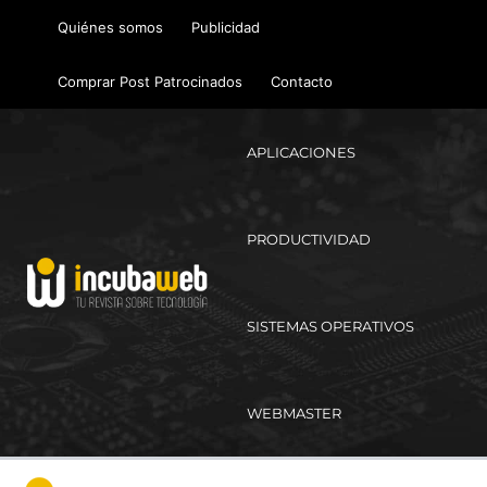
Ir
Quiénes somos
Publicidad
al
contenido
Comprar Post Patrocinados
Contacto
APLICACIONES
PRODUCTIVIDAD
SISTEMAS OPERATIVOS
WEBMASTER
Ma