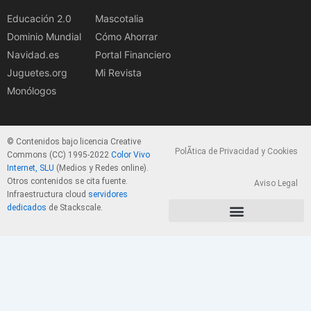
Educación 2.0
Mascotalia
Dominio Mundial
Cómo Ahorrar
Navidad.es
Portal Financiero
Juguetes.org
Mi Revista
Monólogos
© Contenidos bajo licencia Creative
PolÃ­tica de Privacidad y Cookies
Commons (CC) 1995-2022
Color Vivo
Internet, SLU
(Medios y Redes online).
Otros contenidos se cita fuente.
Aviso Legal
Infraestructura cloud
servidores
dedicados
de Stackscale.
PolÃ­tica de Privacidad y Cookies