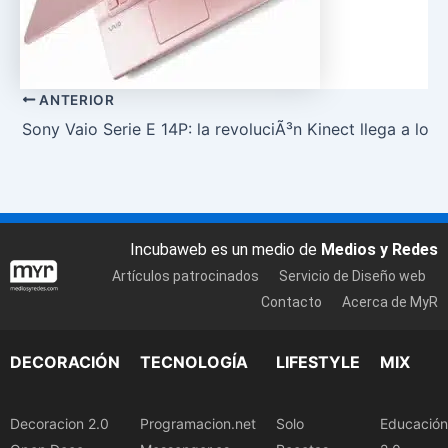
ANTERIOR
Sony Vaio Serie E 14P: la revoluciÃ³n Kinect llega a los p
Incubaweb es un medio de
Medios y Redes
Artículos patrocinados
Servicio de Diseño web
Contacto
Acerca de MyR
DECORACIÓN
TECNOLOGÍA
LIFESTYLE
MIX
Decoracion 2.0
Programacion.net
Solo
Educación