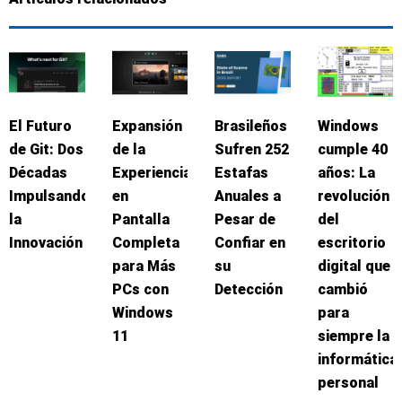
El Futuro
Expansión
Brasileños
Windows
de Git: Dos
de la
Sufren 252
cumple 40
Décadas
Experiencia
Estafas
años: La
Impulsando
en
Anuales a
revolución
la
Pantalla
Pesar de
del
Innovación
Completa
Confiar en
escritorio
para Más
su
digital que
PCs con
Detección
cambió
Windows
para
11
siempre la
informática
personal