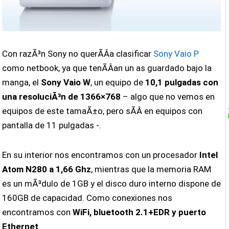
Con razÃ³n Sony no querÃ­Â­a clasificar
Sony Vaio P
como netbook, ya que tenÃ­Â­an un as guardado bajo la
manga, el
Sony Vaio W
, un equipo de
10,1 pulgadas con
una resoluciÃ³n de 1366×768
– algo que no vemos en
equipos de este tamaÃ±o, pero sÃ­Â­ en equipos con
pantalla de 11 pulgadas -.
En su interior nos encontramos con un procesador
Intel
Atom N280 a 1,66 Ghz
, mientras que la memoria RAM
es un mÃ³dulo de 1GB y el disco duro interno dispone de
160GB de capacidad. Como conexiones nos
encontramos con
WiFi, bluetooth 2.1+EDR y puerto
Ethernet
.