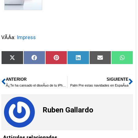
VÃ­Â­a:
Impress
Compartir
Compartir
Compartir
Compartir
Compartir
Compa
X
Facebook
Pinterest
LinkedIn
Email
What
en
en
en
en
en
en
(Twitter)
ANTERIOR
SIGUIENTE
Ant
Si
Â¿Te ha cansado el diseÃ±o de tu iPhone?
Palm Pre estas navidades en EspaÃ±a
Ruben Gallardo
Artículos relacionados