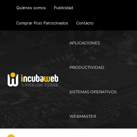
Ir
Quiénes somos
Publicidad
al
contenido
Comprar Post Patrocinados
Contacto
APLICACIONES
PRODUCTIVIDAD
SISTEMAS OPERATIVOS
WEBMASTER
Ma