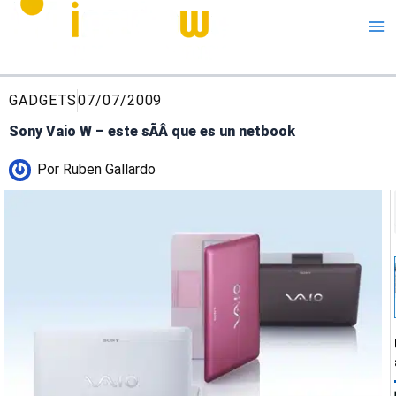
Me
GADGETS
07/07/2009
Sony Vaio W – este sÃ­Â­ que es un netbook
Por
Ruben Gallardo