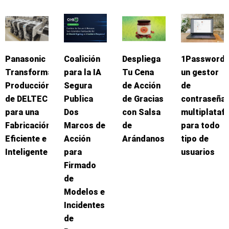
Panasonic
Coalición
Despliega
1Password:
Transforma
para la IA
Tu Cena
un gestor
Producción
Segura
de Acción
de
de DELTEC
Publica
de Gracias
contraseña
para una
Dos
con Salsa
multiplataf
Fabricación
Marcos de
de
para todo
Eficiente e
Acción
Arándanos
tipo de
Inteligente
para
usuarios
Firmado
de
Modelos e
Incidentes
de